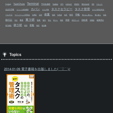
Terminal
TaskChute
TimeLabel
ustream
Windows8
Synology
Toodledo
UPS
WiMAX
X60
するぷろ
カバン
タスクセラピー
タスク管理
ほぼ日手帳
イベント参加履歴
タスクBar
タスク管理分科会
体重
手帳
ベルクロ
家具
マインドハック研究会
仕事術
企画
収納
合気道
名刺
持たない暮らし
振り返り
改造
東ラ研
旅行記
米国
自転車
書斎
温泉
超整理法
日記
無印
登山
筋トレ
箱根
自宅ラック
読書術
静ラ研
革靴
電子書籍
静岡
風邪
食洗機
Topics
2014-01-09 電子書籍を出版しました( ´ ▽ ` )ﾉ