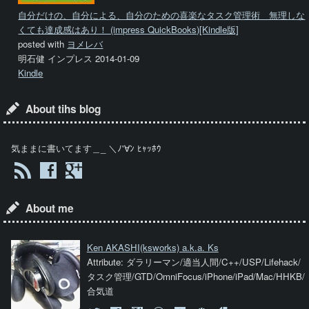
自分だけの、自分による、自分のための喜楽なタスク管理術 無理しな
くても達成感はあり！ (impress QuickBooks)[Kindle版]
posted with
ヨメレバ
明石健 インプレス 2014-01-09
Kindle
About tihs blog
気ままに書いてます＿_ ＼ﾉ'∀ﾝ ﾋｬｯﾎｳ
About me
Ken AKASHI
(ksworks) a.k.a. Ks
Attribute: ダラリーマン/適当人間/C++/USP/Lifehack/
タスク管理/GTD/OmniFocus/iPhone/iPad/Mac/HHKB/
合気道