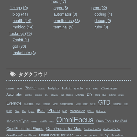
mac (47)
lifelog (10)
apps (5)
prog (22)
blog (41)
automator (3)
coding (4)
health (14)
omnifocus (38)
debug (2)
moblog (14)
terminal (9)
ruby (8)
taskmgt (79)
7habit (1)
gtd (30)
taskchute (8)
タグクラウド
7habit
Analytics
Android
apache
aTimeLogger
43Folders
43Tabs
abrAsus
Apple
Aterm
Automator
DIY
Desktop
CLI
Debug
Due
bison/flex
CableBox
ClipMenu
curl
Doing
Echofon
emacs
GTD
Evernote
fitbit
Facebook
Growl
Forecast
GMail
Google Calendar
Google Reader
Handbrake
Helix
iPhone
iPad
MacbookAir
Mac
HHKB
Moleskine
iCloud
iMac
Ingress
MChute
OmniFocus
MovableType
OmniFocus for iPad
N-04D
NAS
MVNO
OmniFocus for Mac
OmniFocus for iPhone
OmniFocus2 for iOS
OmniFocus2 for iPad
OmniFocus2 for Mac
Ruby
OmniFocus2 for iPhone
ScanSnap
PDCA
Perl
prc-ecma