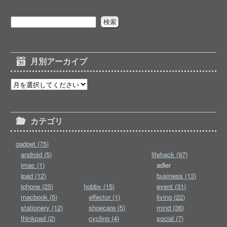
月別アーカイブ
カテゴリ
gadget (75)
android (5)
lifehack (97)
imac (1)
adler
ipad (12)
business (13)
iphone (25)
hobby (15)
event (31)
macbook (5)
effector (1)
living (22)
stationery (12)
shoecare (5)
mind (36)
thinkpad (2)
cycling (4)
social (7)