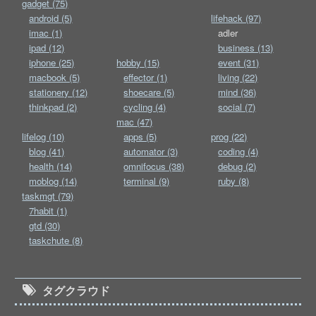
gadget (75)
android (5)
lifehack (97)
imac (1)
adler
ipad (12)
business (13)
iphone (25)
hobby (15)
event (31)
macbook (5)
effector (1)
living (22)
stationery (12)
shoecare (5)
mind (36)
thinkpad (2)
cycling (4)
social (7)
mac (47)
lifelog (10)
apps (5)
prog (22)
blog (41)
automator (3)
coding (4)
health (14)
omnifocus (38)
debug (2)
moblog (14)
terminal (9)
ruby (8)
taskmgt (79)
7habit (1)
gtd (30)
taskchute (8)
タグクラウド