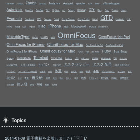
7habit
Analytics
Android
apache
aTimeLogger
43Folders
43Tabs
abrAsus
Apple
Aterm
Automator
DIY
Desktop
CLI
Debug
Due
bison/flex
CableBox
ClipMenu
curl
Doing
Echofon
emacs
GTD
Evernote
fitbit
Facebook
Growl
Forecast
GMail
Google Calendar
Google Reader
Handbrake
Helix
iPhone
iPad
MacbookAir
Mac
HHKB
Moleskine
iCloud
iMac
Ingress
MChute
OmniFocus
MovableType
OmniFocus for iPad
N-04D
NAS
MVNO
OmniFocus for Mac
OmniFocus for iPhone
OmniFocus2 for iOS
OmniFocus2 for iPad
OmniFocus2 for Mac
Ruby
OmniFocus2 for iPhone
ScanSnap
PDCA
Perl
prc-ecma
Terminal
TaskChute
TimeLabel
ustream
Windows8
Synology
Toodledo
UPS
WiMAX
X60
するぷろ
カバン
タスクセラピー
タスク管理
ほぼ日手帳
イベント参加履歴
タスクBar
タスク管理分科会
体重
手帳
ベルクロ
家具
マインドハック研究会
仕事術
企画
収納
合気道
名刺
持たない暮らし
振り返り
改造
東ラ研
旅行記
米国
自転車
書斎
温泉
超整理法
日記
無印
登山
筋トレ
箱根
自宅ラック
読書術
静ラ研
革靴
電子書籍
静岡
風邪
食洗機
Topics
2014-01-09 電子書籍を出版しました( ´ ▽ ` )ﾉ