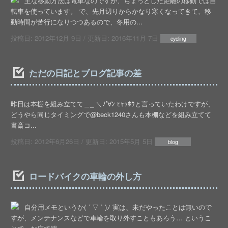
主な移動方法は電車なのですが、ちょっとした距離の移動では自
転車を使っています。 で、先月辺りからかなり寒くなってきて、移
動時間が苦行になりつつあるので、冬用の...
投稿日:
2012年12月 9日
/ 更新日:
2016年11月 7日
cycling
ただの日記とブログ記事の差
昨日は本棚を組み立てて＿_ ＼ﾉ’∀ﾝ ﾋｬｯﾎｳと言っていたわけですが、
どうやら同じタイミングで@beck1240さんも本棚などを組み立てて
書斎コ...
投稿日:
2012年6月26日
/ 更新日:
2015年5月 5日
blog
ロードバイクの車輪の外し方
自分用メモというか( ´ ▽ ` )ﾉ 実は、未だやったことは無いので
すが、メンテナンスなどで車輪を取り外すこともあろう… というこ