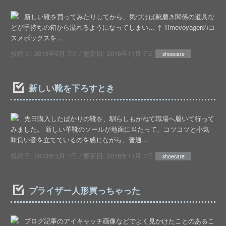
新しい靴を買ってみたりしてから、気づけば靴磨き関係の道具な
どが手持ちの箱から溢れるようになってしまい… ↑ Timevoyagerのコ
スメボックスを...
投稿日:
2013年5月 7日
/ 更新日:
2016年11月 7日
shoecare
新しい靴を下ろすとき
先日購入したばかりの靴を、馴らしもかねて職場へ履いて行って
みました。 新しい革靴のソールが地面に当たって、コツコツと小気
味良い音を立てているのを感じながら、普通...
投稿日:
2013年3月 7日
/ 更新日:
2016年11月 7日
shoecare
プライザー人形買っちゃった
ブログ記事のアイキャッチ画像などでよく見かけたことのあるこ