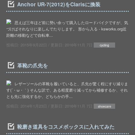
Anchor UR-7(2012)をClarisに換装
思えば三年ほど前に勢い余って購入したロードバイクですが、気
づけばそれなりに楽しんでたりします。 形から入る - ksworks.org近
距離の移動などで自転車...
投稿日:
2015年9月22日
/ 更新日:
2016年11月 7日
cycling
革靴の爪先を
レザーソールの革靴を履いていると、爪先が驚く程にすり減りま
す(´・ω・｀) そんな訳で、ある程度磨り減ってから補修するか、それ
とも先に強化するか、どちらかの手...
投稿日:
2014年1月23日
/ 更新日:
2016年11月 7日
shoecare
靴磨き道具をコスメボックスに入れてみた