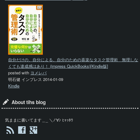
自分だけの、自分による、自分のための喜楽なタスク管理術 無理しな
くても達成感はあり！ (impress QuickBooks)[Kindle版]
posted with
ヨメレバ
明石健 インプレス 2014-01-09
Kindle
About tihs blog
気ままに書いてます＿_ ＼ﾉ'∀ﾝ ﾋｬｯﾎｳ