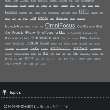
Analytics
Android
apache
aTimeLogger
43Folders
43Tabs
abrAsus
Apple
Aterm
Automator
DIY
Desktop
CLI
Debug
Due
bison/flex
CableBox
ClipMenu
curl
Doing
Echofon
emacs
GTD
Evernote
fitbit
Facebook
Growl
Forecast
GMail
Google Calendar
Google Reader
Handbrake
Helix
iPhone
iPad
MacbookAir
Mac
HHKB
Moleskine
iCloud
iMac
Ingress
MChute
OmniFocus
MovableType
OmniFocus for iPad
N-04D
NAS
MVNO
OmniFocus for Mac
OmniFocus for iPhone
OmniFocus2 for iOS
OmniFocus2 for iPad
OmniFocus2 for Mac
Ruby
OmniFocus2 for iPhone
ScanSnap
PDCA
Perl
prc-ecma
Terminal
TaskChute
TimeLabel
ustream
Windows8
Synology
Toodledo
UPS
WiMAX
X60
するぷろ
カバン
タスクセラピー
タスク管理
ほぼ日手帳
イベント参加履歴
タスクBar
タスク管理分科会
体重
手帳
ベルクロ
家具
マインドハック研究会
仕事術
企画
収納
合気道
名刺
持たない暮らし
振り返り
改造
東ラ研
旅行記
米国
自転車
書斎
温泉
超整理法
日記
無印
登山
筋トレ
箱根
自宅ラック
読書術
静ラ研
革靴
電子書籍
静岡
風邪
食洗機
Topics
2014-01-09 電子書籍を出版しました( ´ ▽ ` )ﾉ