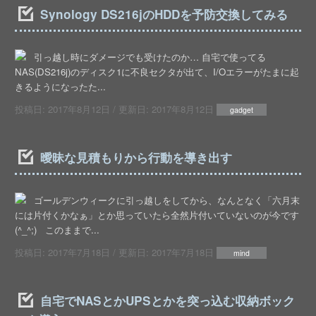
Synology DS216jのHDDを予防交換してみる
引っ越し時にダメージでも受けたのか… 自宅で使ってる
NAS(DS216j)のディスク1に不良セクタが出て、I/Oエラーがたまに起
きるようになったた...
投稿日:
2017年8月12日
/ 更新日:
2017年8月12日
gadget
曖昧な見積もりから行動を導き出す
ゴールデンウィークに引っ越しをしてから、なんとなく「六月末
には片付くかなぁ」とか思っていたら全然片付いていないのが今です
(^_^;) このままで...
投稿日:
2017年7月18日
/ 更新日:
2017年7月18日
mind
自宅でNASとかUPSとかを突っ込む収納ボック