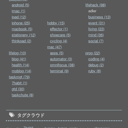
android (5)
lifehack (98)
imac (1)
adler
ipad (12)
business (13)
iphone (25)
hobby (15)
event (31)
macbook (5)
effector (1)
living (23)
stationery (12)
shoecare (5)
mind (36)
thinkpad (2)
cycling (4)
social (7)
mac (47)
lifelog (10)
apps (5)
prog (22)
blog (41)
automator (3)
coding (4)
health (14)
omnifocus (38)
debug (2)
moblog (14)
terminal (9)
ruby (8)
taskmgt (79)
7habit (1)
gtd (30)
taskchute (8)
タグクラウド
7habit