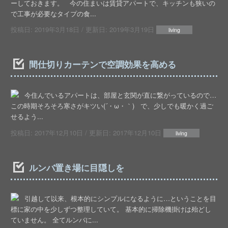
ーしておきます。 今の住まいは賃貸アパートで、キッチンも狭いの
で工事が必要なタイプの食...
投稿日:
2019年3月18日
/ 更新日:
2019年3月19日
living
間仕切りカーテンで空調効果を高める
今住んでいるアパートは、部屋と玄関が直に繋がっているので…
この時期そろそろ寒さがキツい(´・ω・｀) で、少しでも暖かく過ご
せるよう...
投稿日:
2017年12月10日
/ 更新日:
2017年12月10日
living
ルンバ置き場に目隠しを
引越して以来、根本的にシンプルになるように…ということを目
標に家の中を少しずつ整理していて。 基本的に掃除機掛けは殆どし
ていません。 全てルンバに...