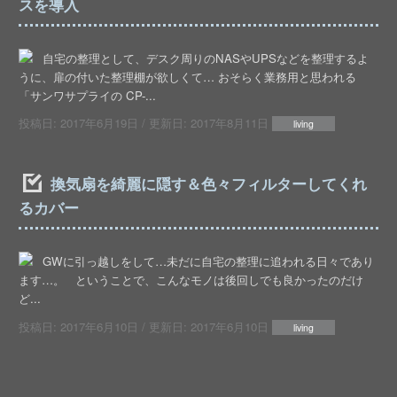
スを導入
自宅の整理として、デスク周りのNASやUPSなどを整理するよ
うに、扉の付いた整理棚が欲しくて… おそらく業務用と思われる
「サンワサプライの CP-...
投稿日:
2017年6月19日
/ 更新日:
2017年8月11日
living
換気扇を綺麗に隠す＆色々フィルターしてくれ
るカバー
GWに引っ越しをして…未だに自宅の整理に追われる日々であり
ます…。 ということで、こんなモノは後回しでも良かったのだけ
ど...
投稿日:
2017年6月10日
/ 更新日:
2017年6月10日
living