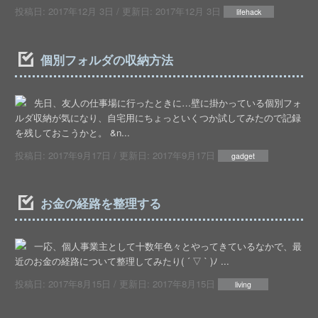
投稿日:
2017年12月 3日
/ 更新日:
2017年12月 3日
lifehack
個別フォルダの収納方法
先日、友人の仕事場に行ったときに…壁に掛かっている個別フォ
ルダ収納が気になり、自宅用にちょっといくつか試してみたので記録
を残しておこうかと。 &n...
投稿日:
2017年9月17日
/ 更新日:
2017年9月17日
gadget
お金の経路を整理する
一応、個人事業主として十数年色々とやってきているなかで、最
近のお金の経路について整理してみたり( ´ ▽ ` )ﾉ ...
投稿日:
2017年8月15日
/ 更新日:
2017年8月15日
living