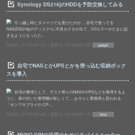
Synology DS216jのHDDを予防交換してみる
引っ越し時にダメージでも受けたのか… 自宅で使ってる
NAS(DS216j)のディスク1に不良セクタが出て、I/Oエラーがたまに起
きるようになったた...
投稿日:
2017年8月12日
/ 更新日:
2017年8月12日
gadget
自宅でNASとかUPSとかを突っ込む収納ボック
スを導入
自宅の整理として、デスク周りのNASやUPSなどを整理するよ
うに、扉の付いた整理棚が欲しくて… おそらく業務用と思われる
「サンワサプライの CP-...
投稿日:
2017年6月19日
/ 更新日:
2017年8月11日
living
MVNO SIMの活用のためにモバイルルーター