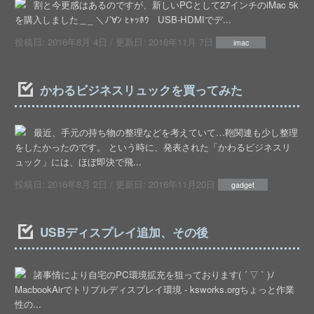
割と今更感はあるのですが、新しいPCとして27インチのiMac 5k
を購入しました＿_ ＼ﾉ’∀ﾝ ﾋｬｯﾎｳ USB-HDMIでデ...
投稿日:
2016年8月 4日
/ 更新日:
2016年11月 7日
imac
かわるビジネスリュックを買ってみた
最近、手元の持ち物の整理などを考えていて…鞄関連も少し整理
をしたかったのです。 という時に、発表された「かわるビジネスリ
ュック」には、ほぼ即決で飛...
投稿日:
2016年8月 2日
/ 更新日:
2016年11月20日
gadget
USBディスプレイ追加、その後
諸事情により自宅のPC環境拡充を狙っております( ´ ▽ ` )ﾉ
MacbookAirでトリプルディスプレイ環境 - ksworks.orgちょっと作業
性の...