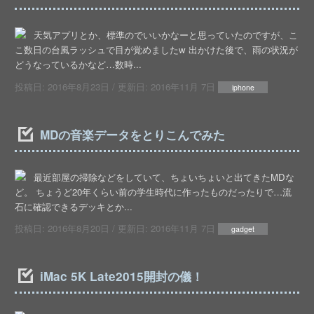
天気アプリとか、標準のでいいかなーと思っていたのですが、こ
こ数日の台風ラッシュで目が覚めましたw 出かけた後で、雨の状況が
どうなっているかなど…数時...
投稿日:
2016年8月23日
/ 更新日:
2016年11月 7日
iphone
MDの音楽データをとりこんでみた
最近部屋の掃除などをしていて、ちょいちょいと出てきたMDな
ど。 ちょうど20年くらい前の学生時代に作ったものだったりで…流
石に確認できるデッキとか...
投稿日:
2016年8月20日
/ 更新日:
2016年11月 7日
gadget
iMac 5K Late2015開封の儀！