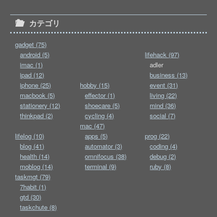
カテゴリ
gadget (75)
android (5)
lifehack (97)
imac (1)
adler
ipad (12)
business (13)
iphone (25)
hobby (15)
event (31)
macbook (5)
effector (1)
living (22)
stationery (12)
shoecare (5)
mind (36)
thinkpad (2)
cycling (4)
social (7)
mac (47)
lifelog (10)
apps (5)
prog (22)
blog (41)
automator (3)
coding (4)
health (14)
omnifocus (38)
debug (2)
moblog (14)
terminal (9)
ruby (8)
taskmgt (79)
7habit (1)
gtd (30)
taskchute (8)