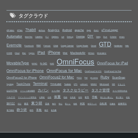
タグクラウド
7habit
Analytics
Android
apache
aTimeLogger
43Folders
43Tabs
abrAsus
Apple
Aterm
Automator
DIY
Desktop
CLI
Debug
Due
bison/flex
CableBox
ClipMenu
curl
Doing
Echofon
emacs
GTD
Evernote
fitbit
Facebook
Growl
Forecast
GMail
Google Calendar
Google Reader
Handbrake
Helix
iPhone
iPad
MacbookAir
Mac
HHKB
Moleskine
iCloud
iMac
Ingress
MChute
OmniFocus
MovableType
OmniFocus for iPad
N-04D
NAS
MVNO
OmniFocus for Mac
OmniFocus for iPhone
OmniFocus2 for iOS
OmniFocus2 for iPad
OmniFocus2 for Mac
Ruby
OmniFocus2 for iPhone
ScanSnap
PDCA
Perl
prc-ecma
Terminal
TaskChute
TimeLabel
ustream
Windows8
Synology
Toodledo
UPS
WiMAX
X60
するぷろ
カバン
タスクセラピー
タスク管理
ほぼ日手帳
イベント参加履歴
タスクBar
タスク管理分科会
体重
手帳
ベルクロ
家具
マインドハック研究会
仕事術
企画
収納
合気道
名刺
持たない暮らし
振り返り
改造
東ラ研
旅行記
米国
自転車
書斎
温泉
超整理法
日記
無印
登山
筋トレ
箱根
自宅ラック
読書術
静ラ研
革靴
電子書籍
静岡
風邪
食洗機