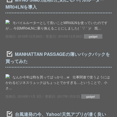
MR04LNを導入
モバイルルーターとして長いことMR03LNを使っていたのです
が… 今回MR04LNに乗り換えることにしました( ´ ▽ ` )ﾉ 既...
投稿日:
2016年12月26日
/ 更新日:
2016年12月26日
gadget
MANHATTAN PASSAGEの薄いバックパックを
買ってみた
なんか今年は鞄を買ってばっかり…w 仕事関連で使うようには
かわるビジネスリュックはちょっとでかすぎる…ということで、小
さ...
投稿日:
2016年11月 2日
/ 更新日:
2017年1月21日
gadget
台風連発の今、Yahoo!天気アプリが凄く良い