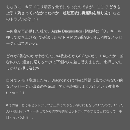
ちなみに、今回メモリ増設を最初にやったのですが…ここで
どうも
上手く刺さっていなかったのか、起動直後に再起動を繰り返す
など
のトラブルが(^_^;)
→何度か再起動した後で、Apple Diagnostics (起動時に「D」キーを
押して立ち上げる) で確認したら”ＲＡＭの3番がおかしい”的なメッセ
ージが出てきたorz
どれが3番なのかがわからない(4枚あるから0-3なのか、1-4なのか、的
な)ので、適当に辺りをつけて下側2枚を差し替えました。念押しでし
っかりと押し込むw
自分でメモリ増設したら、Diagnosticsで”特に問題は見つからない”的
なメッセージが出るのを確認してから起動しようね！という教訓を
(´・ω・｀)
# その後、どうもセットアップが上手くできない感じにもなっていたので、いった
んOS復旧インストールしてからの本格的なセットアップをすることになって…半
日くらいつぶれ…。