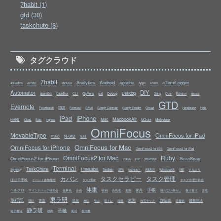
7habit (1)
gtd (30)
taskchute (8)
タグクラウド
7habit
Analytics
Android
apache
aTimeLogger
43Folders
43Tabs
abrAsus
Apple
Aterm
Automator
DIY
Desktop
CLI
Debug
Due
bison/flex
CableBox
ClipMenu
curl
Doing
Echofon
emacs
GTD
Evernote
fitbit
Facebook
Growl
Forecast
GMail
Google Calendar
Google Reader
Handbrake
Helix
iPhone
iPad
MacbookAir
Mac
HHKB
Moleskine
iCloud
iMac
Ingress
MChute
OmniFocus
MovableType
OmniFocus for iPad
N-04D
NAS
MVNO
OmniFocus for Mac
OmniFocus for iPhone
OmniFocus2 for iOS
OmniFocus2 for iPad
OmniFocus2 for Mac
Ruby
OmniFocus2 for iPhone
ScanSnap
PDCA
Perl
prc-ecma
Terminal
TaskChute
TimeLabel
ustream
Windows8
Synology
Toodledo
UPS
WiMAX
X60
するぷろ
カバン
タスクセラピー
タスク管理
ほぼ日手帳
イベント参加履歴
タスクBar
タスク管理分科会
体重
手帳
ベルクロ
家具
マインドハック研究会
仕事術
企画
収納
合気道
名刺
持たない暮らし
振り返り
改造
東ラ研
旅行記
米国
自転車
書斎
温泉
超整理法
日記
無印
登山
筋トレ
箱根
自宅ラック
読書術
静ラ研
革靴
電子書籍
静岡
風邪
食洗機