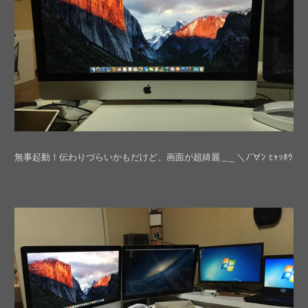
無事起動！伝わりづらいかもだけど、画面が超綺麗＿_ ＼ﾉ’∀ﾝ ﾋｬｯﾎｳ