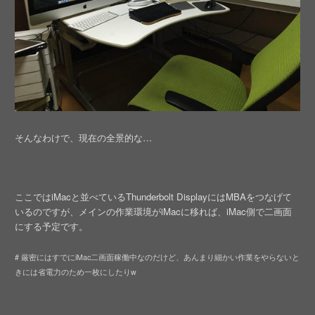
そんなわけで、現在の全景的な…
ここではiMacと並べているThunderbolt DisplayにはMBAをつなげて
いるのですが、メインの作業環境がiMacに移れば、iMac側で二画面
にする予定です。
# 厳密にはすでにiMac二画面稼働中なのだけど、あんまり細かい作業をやらないと
きには省電力のため一枚にしたりw