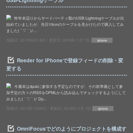
USB-Lightningケーブル
昨年末辺りからサードパーティ製のUSB-Lightningケーブルが出
始めていましたが、先日10cmのケーブルを見かけたので購入してみ
ました( ´ ▽ ` )ﾉ...
投稿日:
2013年2月 6日
/ 更新日:
2016年11月 7日
iphone
Reeder for iPhoneで登録フィードの削除・変
更する
今週末はdpubに参加する予定なのですが、その前準備として参
加予定の方々のRSSをOPMLから読み込んでチェックするようにして
みました( ´ ▽ ` )ﾉ Dp...
投稿日:
2013年1月29日
/ 更新日:
2016年11月 7日
iphone
OmniFocusでどのようにプロジェクトを構成す