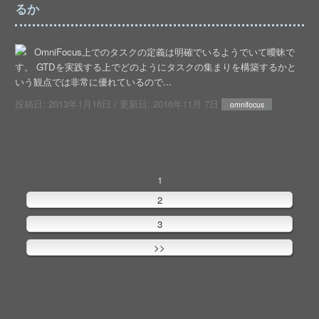
るか
OmniFocus上でのタスクの定義は明確でいるようでいて曖昧で
す。 GTDを実践する上でどのようにタスクの集まりを構築するかと
いう観点では非常に優れているので...
投稿日:
2013年1月16日
/ 更新日:
2016年11月 7日
omnifocus
1
2
3
>>