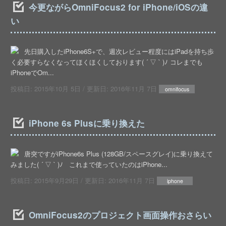
今更ながらOmniFocus2 for iPhone/iOSの違
い
先日購入したiPhone6S+で、週次レビュー程度にはiPadを持ち歩
く必要すらなくなってほくほくしております( ´ ▽ ` )ﾉ コレまでも
iPhoneでOm...
投稿日:
2015年10月 5日
/ 更新日:
2016年11月 7日
omnifocus
iPhone 6s Plusに乗り換えた
唐突ですがiPhone6s Plus (128GB/スペースグレイ)に乗り換えて
みました( ´ ▽ ` )ﾉ これまで使っていたのはiPhone...
投稿日:
2015年9月29日
/ 更新日:
2016年11月 7日
iphone
OmniFocus2のプロジェクト画面操作おさらい