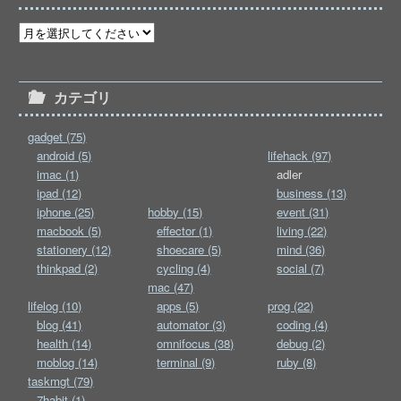
カテゴリ
gadget (75)
android (5)
lifehack (97)
imac (1)
adler
ipad (12)
business (13)
iphone (25)
hobby (15)
event (31)
macbook (5)
effector (1)
living (22)
stationery (12)
shoecare (5)
mind (36)
thinkpad (2)
cycling (4)
social (7)
mac (47)
lifelog (10)
apps (5)
prog (22)
blog (41)
automator (3)
coding (4)
health (14)
omnifocus (38)
debug (2)
moblog (14)
terminal (9)
ruby (8)
taskmgt (79)
7habit (1)