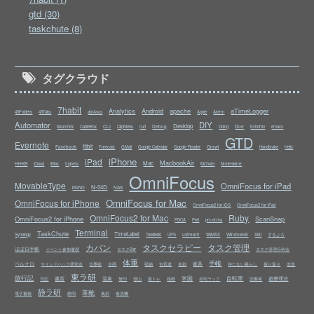
gtd (30)
taskchute (8)
タグクラウド
7habit
Analytics
Android
apache
aTimeLogger
43Folders
43Tabs
abrAsus
Apple
Aterm
Automator
DIY
Desktop
CLI
Debug
Due
bison/flex
CableBox
ClipMenu
curl
Doing
Echofon
emacs
GTD
Evernote
fitbit
Facebook
Growl
Forecast
GMail
Google Calendar
Google Reader
Handbrake
Helix
iPhone
iPad
MacbookAir
Mac
HHKB
Moleskine
iCloud
iMac
Ingress
MChute
OmniFocus
MovableType
OmniFocus for iPad
N-04D
NAS
MVNO
OmniFocus for Mac
OmniFocus for iPhone
OmniFocus2 for iOS
OmniFocus2 for iPad
OmniFocus2 for Mac
Ruby
OmniFocus2 for iPhone
ScanSnap
PDCA
Perl
prc-ecma
Terminal
TaskChute
TimeLabel
ustream
Windows8
Synology
Toodledo
UPS
WiMAX
X60
するぷろ
カバン
タスクセラピー
タスク管理
ほぼ日手帳
イベント参加履歴
タスクBar
タスク管理分科会
体重
手帳
ベルクロ
家具
マインドハック研究会
仕事術
企画
収納
合気道
名刺
持たない暮らし
振り返り
改造
東ラ研
旅行記
米国
自転車
書斎
温泉
超整理法
日記
無印
登山
筋トレ
箱根
自宅ラック
読書術
静ラ研
革靴
電子書籍
静岡
風邪
食洗機