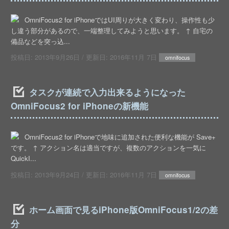
OmniFocus2 for iPhoneではUI周りが大きく変わり、操作性も少
し違う部分があるので、一端整理してみようと思います。 ↑ 自宅の
備品などを突っ込...
投稿日:
2013年9月26日
/ 更新日:
2016年11月 7日
omnifocus
タスクが連続で入力出来るようになった
OmniFocus2 for iPhoneの新機能
OmniFocus2 for iPhoneで地味に追加された便利な機能が Save+
です。 ↑ アクション名は適当ですが、複数のアクションを一気に
QuickI...
投稿日:
2013年9月24日
/ 更新日:
2016年11月 7日
omnifocus
ホーム画面で見るiPhone版OmniFocus1/2の差
分