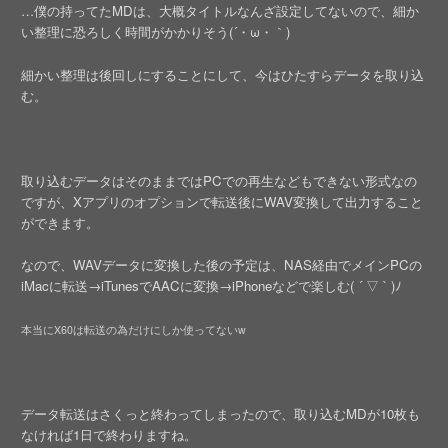
…僕の持ってたMDは、大概タイトルなんざ設定してないので、細か
い整理に恐ろしく時間がかかりそう(´・ω・｀)
細かい整理は後回しにすることにして、今はひたすらデータを取り込
む。
取り込むデータはそのままではPCでの再生などもできない形式なの
ですが、Xアプリのオプションで転送後にWAV変換して出力すること
ができます。
なので、WAVデータに変換した後の予定は、NAS経由でメインPCの
iMacに転送→iTunesでAACに変換→iPhoneなどで楽しむ( ´ ▽ ` )ﾉ
本当にX60は転送の為だけにしか使ってないw
データ転送はさくっと終わってしまったので、取り込むMDが10枚も
なければ1日で終わりますね。