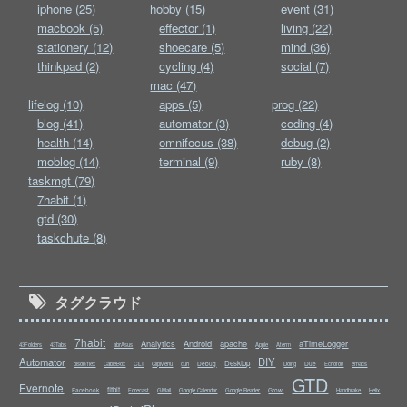
iphone (25)
hobby (15)
event (31)
macbook (5)
effector (1)
living (22)
stationery (12)
shoecare (5)
mind (36)
thinkpad (2)
cycling (4)
social (7)
mac (47)
lifelog (10)
apps (5)
prog (22)
blog (41)
automator (3)
coding (4)
health (14)
omnifocus (38)
debug (2)
moblog (14)
terminal (9)
ruby (8)
taskmgt (79)
7habit (1)
gtd (30)
taskchute (8)
タグクラウド
7habit
Analytics
Android
apache
aTimeLogger
43Folders
43Tabs
abrAsus
Apple
Aterm
Automator
DIY
Desktop
CLI
Debug
Due
bison/flex
CableBox
ClipMenu
curl
Doing
Echofon
emacs
GTD
Evernote
fitbit
Facebook
Growl
Forecast
GMail
Google Calendar
Google Reader
Handbrake
Helix