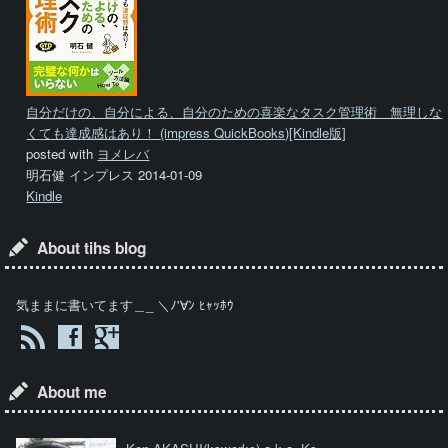
自分だけの、自分による、自分のための喜楽なタスク管理術 無理しな
くても達成感はあり！ (impress QuickBooks)[Kindle版]
posted with
ヨメレバ
明石健 インプレス 2014-01-09
Kindle
About tihs blog
気ままに書いてます＿_ ＼ﾉ'∀ﾝ ﾋｬｯﾎｳ
About me