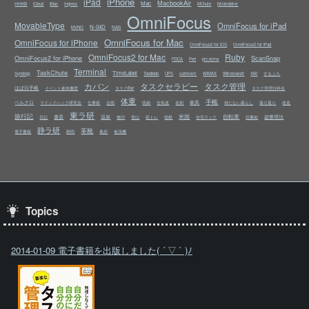
iPhone
iPad
MacbookAir
Mac
HHKB
Moleskine
iCloud
iMac
Ingress
MChute
OmniFocus
MovableType
OmniFocus for iPad
N-04D
NAS
MVNO
OmniFocus for Mac
OmniFocus for iPhone
OmniFocus2 for iOS
OmniFocus2 for iPad
OmniFocus2 for Mac
Ruby
OmniFocus2 for iPhone
ScanSnap
PDCA
Perl
prc-ecma
Terminal
TaskChute
TimeLabel
ustream
Windows8
Synology
Toodledo
UPS
WiMAX
X60
するぷろ
カバン
タスクセラピー
タスク管理
ほぼ日手帳
イベント参加履歴
タスクBar
タスク管理分科会
体重
手帳
ベルクロ
家具
マインドハック研究会
仕事術
企画
収納
合気道
名刺
持たない暮らし
振り返り
改造
東ラ研
旅行記
米国
自転車
書斎
温泉
超整理法
日記
無印
登山
筋トレ
箱根
自宅ラック
読書術
静ラ研
革靴
電子書籍
静岡
風邪
食洗機
Topics
2014-01-09 電子書籍を出版しました( ´ ▽ ` )ﾉ