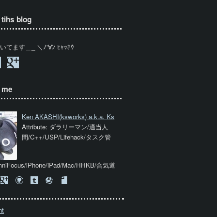
tihs blog
てます＿_ ＼ﾉ'∀ﾝ ﾋｬｯﾎｳ
t me
Ken AKASHI
(ksworks) a.k.a. Ks
Attribute: ダラリーマン/適当人
間/C++/USP/Lifehack/タスク管
niFocus/iPhone/iPad/Mac/HHKB/合気道
nt