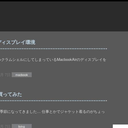
ルディスプレイ環境
クラムシェルにしてしまっているMacbookAirのディスプレイを
1月 7日
macbook
を買ってみた
い季節になってきました… 仕事とかでジャケット着るのがちょっ
1月 7日
living