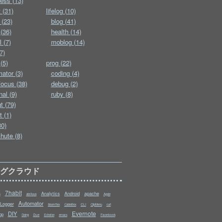
ess (13)
 (31)
lifelog (10)
 (23)
blog (41)
(36)
health (14)
l (7)
moblog (14)
7)
(5)
prog (22)
ator (3)
coding (4)
ocus (38)
debug (2)
nal (9)
ruby (8)
t (79)
t (1)
30)
hute (8)
タグクラウド
7habit
Analytics
Android
apache
s
abrAsus
Apple
Automator
Logger
CLI
bison/flex
CableBox
ClipMenu
curl
Evernote
DIY
op
Due
Facebook
Doing
Echofon
emacs