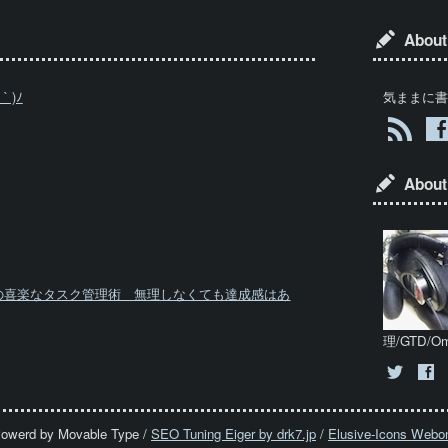
About 
 )ﾉ
気ままに書い
Abou
の喜楽なタスク管理術 無理しなくても達成感はあ
理/GTD/Om
owerd by Movable Type /
SEO Tuning Eiger by drk7.jp
/
Elusive-Icons Webo