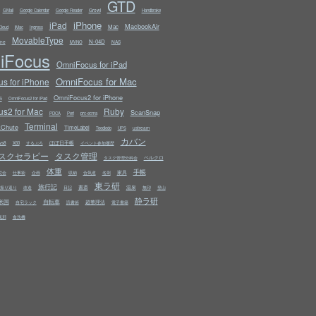
GTD
Growl
GMail
Google Calendar
Google Reader
Handbrake
iPhone
iPad
MacbookAir
Mac
Cloud
iMac
Ingress
MovableType
N-04D
ine
NAS
MVNO
iFocus
OmniFocus for iPad
OmniFocus for Mac
s for iPhone
OmniFocus2 for iPhone
S
OmniFocus2 for iPad
s2 for Mac
Ruby
ScanSnap
PDCA
Perl
prc-ecma
Terminal
kChute
TimeLabel
ustream
Toodledo
UPS
カバン
ws8
ほぼ日手帳
X60
するぷろ
イベント参加履歴
スクセラピー
タスク管理
ベルクロ
タスク管理分科会
体重
手帳
家具
究会
仕事術
企画
収納
合気道
名刺
東ラ研
旅行記
書斎
温泉
振り返り
改造
日記
無印
登山
静ラ研
米国
自転車
超整理法
自宅ラック
読書術
電子書籍
風邪
食洗機