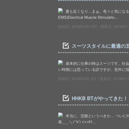
夏も近くなり…まぁ、色々と気になる
EMS(Electrical Muscle Stimulatio...
投稿日:
2016年5月13日
/ 更新日:
2016年1
スーツスタイルに最適の
基本的に仕事の時はスーツです。社
い時期には思っている訳ですが、意外に悩む
投稿日:
2016年5月 3日
/ 更新日:
2016年1
HHKB BTがやってきた！
本当に、悲願というべきか… ついにHH
着＿_ ＼ﾉ’∀ﾝ ﾋｬｯﾎｳ...