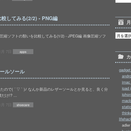
てみる(2/2) - PNG編
画像圧縮ソフトの類いを比較してみる(1/2) - JPEG編 画像圧縮ソフ
1月 7日
apps
gadget 
F オールソール
andro
imac 
ipad 
で( ´ ▽ ` )ﾉ なんか新品のレザーソールとか見ると、良く分
iphon
!? ...
macb
1月 7日
shoecare
stati
think
lifehac
adler