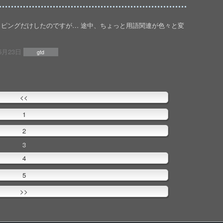
ッピングだけしたのですが… 途中、ちょっと用語関連が色々と変
5月23日
gtd
<<
1
2
3
4
5
>>