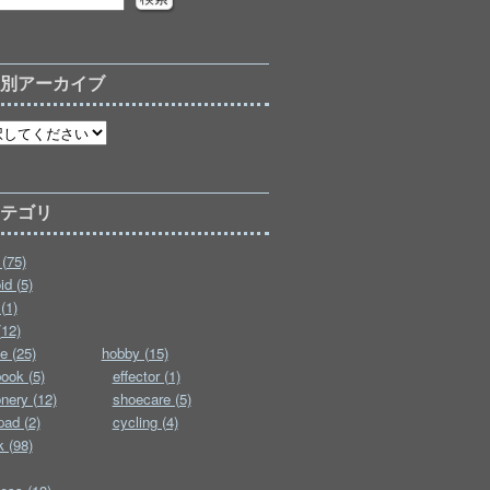
月別アーカイブ
カテゴリ
(75)
id (5)
(1)
(12)
e (25)
hobby (15)
ook (5)
effector (1)
onery (12)
shoecare (5)
pad (2)
cycling (4)
k (98)