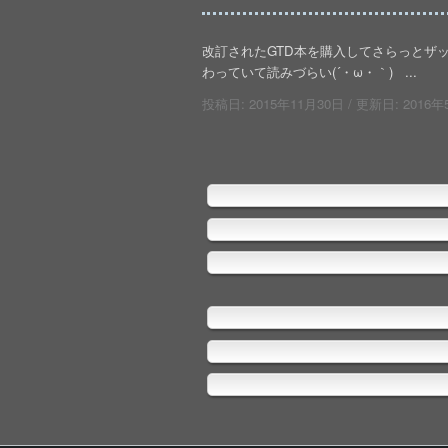
改訂されたGTD本を購入してさらっとザ
わっていて読みづらい(´・ω・｀) ...
投稿日:
2015年11月30日
/ 更新日:
2016年