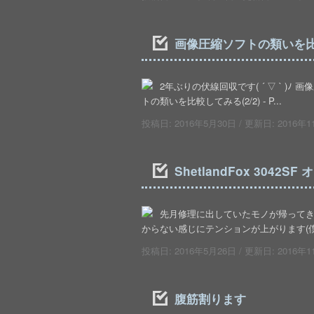
画像圧縮ソフトの類いを比較し
2年ぶりの伏線回収です( ´ ▽ ` )ﾉ 
トの類いを比較してみる(2/2) - P...
投稿日:
2016年5月30日
/ 更新日:
2016年1
ShetlandFox 3042S
先月修理に出していたモノが帰ってきたの
からない感じにテンションが上がります(僕だけ
投稿日:
2016年5月26日
/ 更新日:
2016年1
腹筋割ります