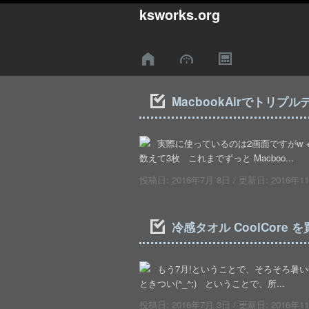
ksworks.org
MacbookAirでトリプ
実際に使っているのは2画面ですがw ※
数えて3枚 これまでずっと Macboo...
投稿日:
2016年7月 8日
/ 更新日:
2016年1
冷感タオル CoolCore 
もう7月!ということで、そろそろ暑
ときつい(^_^;) ということで、所...
投稿日:
2016年7月 3日
/ 更新日:
2016年1