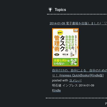
Topics
2014-01-09 電子書籍を出版しました( ´ ▽ `
自分だけの、自分による、自分のため
り！ (impress QuickBooks)[Kindle版]
posted with
ヨメレバ
明石健 インプレス 2014-01-09
Kindle
P