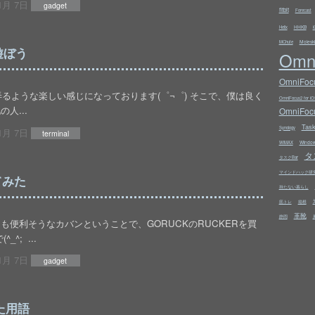
1月 7日
gadget
fitbit
Forecast
HHKB
Helix
i
Molesk
MChute
遊ぼう
Omn
OmniFocu
と弄るような楽しい感じになっております(゜¬゜) そこで、僕は良く
OmniFocus2 for iO
人...
OmniFocu
Tas
Synology
1月 7日
terminal
Windo
WiMAX
タ
タスクBar
マインドハック研
てみた
持たない暮らし
筋トレ
箱根
革靴
静岡
便利そうなカバンということで、GORUCKのRUCKERを買
^; ...
1月 7日
gadget
れた用語