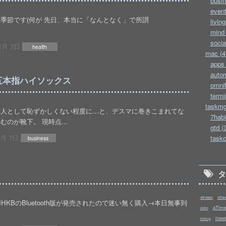
busin
event
季節です(何が 先日、本当に「なんとなく」で所謂
living
mind 
socia
1月 7日
health
mac (4
apps 
autom
五本指ハイソックス
omnif
termi
taskmg
会人として恥ずかしくない程度に…と、デスマに巻きこまれてな
7habi
のが靴下。 現時点...
gtd (
1月 7日
taskc
business
43Folders
43Tab
KBのBluetooth版が発売されたので迷い無く購入→本日無事到
aTime
Aterm
Deskt
Debug