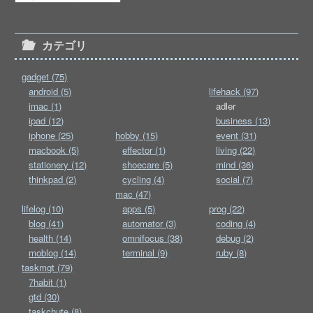
カテゴリ
gadget (75)
android (5)
lifehack (97)
imac (1)
adler
ipad (12)
business (13)
iphone (25)
hobby (15)
event (31)
macbook (5)
effector (1)
living (22)
stationery (12)
shoecare (5)
mind (36)
thinkpad (2)
cycling (4)
social (7)
mac (47)
lifelog (10)
apps (5)
prog (22)
blog (41)
automator (3)
coding (4)
health (14)
omnifocus (38)
debug (2)
moblog (14)
terminal (9)
ruby (8)
taskmgt (79)
7habit (1)
gtd (30)
taskchute (8)