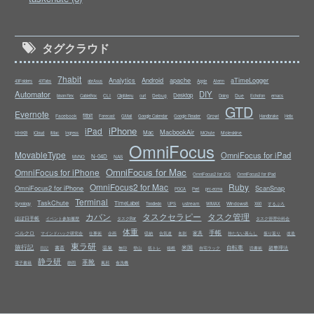
タグクラウド
7habit
Analytics
Android
apache
aTimeLogger
43Folders
43Tabs
abrAsus
Apple
Aterm
Automator
DIY
Desktop
CLI
Debug
Due
bison/flex
CableBox
ClipMenu
curl
Doing
Echofon
emacs
GTD
Evernote
fitbit
Facebook
Growl
Forecast
GMail
Google Calendar
Google Reader
Handbrake
Helix
iPhone
iPad
MacbookAir
Mac
HHKB
Moleskine
iCloud
iMac
Ingress
MChute
OmniFocus
MovableType
OmniFocus for iPad
N-04D
NAS
MVNO
OmniFocus for Mac
OmniFocus for iPhone
OmniFocus2 for iOS
OmniFocus2 for iPad
OmniFocus2 for Mac
Ruby
OmniFocus2 for iPhone
ScanSnap
PDCA
Perl
prc-ecma
Terminal
TaskChute
TimeLabel
ustream
Windows8
Synology
Toodledo
UPS
WiMAX
X60
するぷろ
カバン
タスクセラピー
タスク管理
ほぼ日手帳
イベント参加履歴
タスクBar
タスク管理分科会
体重
手帳
ベルクロ
家具
マインドハック研究会
仕事術
企画
収納
合気道
名刺
持たない暮らし
振り返り
改造
東ラ研
旅行記
米国
自転車
書斎
温泉
超整理法
日記
無印
登山
筋トレ
箱根
自宅ラック
読書術
静ラ研
革靴
電子書籍
静岡
風邪
食洗機