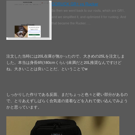
GORUCK GR1 vs Rucker
So then we went back to our roots, which are GR1,
and we simplified it, and optimized it for rucking. And
that became the Rucker. …
注文した当時には20L在庫が無かったので、大きめの25Lを注文しま
した。本当は身長6ft(180cmくらい)未満だと20L推奨なんですけど
ね。大きいことは良いことだ、ということでw
しっかりした作りである反面、まだちょっと色々と硬い部分があるの
で、とりあえずしばらく合気道の道着などを入れて使い込んでみよう
かと思っています。