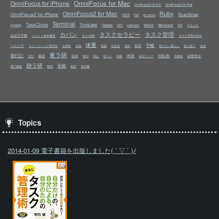
OmniFocus for Mac
OmniFocus for iPhone
OmniFocus2 for iOS
OmniFocus2 for iPad
OmniFocus2 for Mac
Ruby
OmniFocus2 for iPhone
ScanSnap
PDCA
Perl
prc-ecma
Terminal
TaskChute
TimeLabel
ustream
Windows8
Synology
Toodledo
UPS
WiMAX
X60
するぷろ
カバン
タスクセラピー
タスク管理
ほぼ日手帳
イベント参加履歴
タスクBar
タスク管理分科会
体重
手帳
ベルクロ
家具
マインドハック研究会
仕事術
企画
収納
合気道
名刺
持たない暮らし
振り返り
改造
東ラ研
旅行記
米国
自転車
書斎
温泉
超整理法
日記
無印
登山
筋トレ
箱根
自宅ラック
読書術
静ラ研
革靴
電子書籍
静岡
風邪
食洗機
Topics
2014-01-09 電子書籍を出版しました( ´ ▽ ` )ﾉ