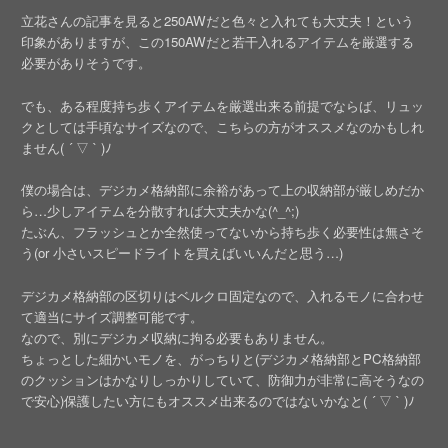
立花さんの記事を見ると250AWだと色々と入れても大丈夫！という
印象がありますが、この150AWだと若干入れるアイテムを厳選する
必要がありそうです。
でも、ある程度持ち歩くアイテムを厳選出来る前提でならば、リュッ
クとしては手頃なサイズなので、こちらの方がオススメなのかもしれ
ません( ´ ▽ ` )ﾉ
僕の場合は、デジカメ格納部に余裕があって上の収納部が厳しめだか
ら…少しアイテムを分散すれば大丈夫かな(^_^;)
たぶん、フラッシュとか全然使ってないから持ち歩く必要性は無さそ
う(or 小さいスピードライトを買えばいいんだと思う…)
デジカメ格納部の区切りはベルクロ固定なので、入れるモノに合わせ
て適当にサイズ調整可能です。
なので、別にデジカメ収納に拘る必要もありません。
ちょっとした細かいモノを、がっちりと(デジカメ格納部とPC格納部
のクッションはかなりしっかりしていて、防御力が非常に高そうなの
で安心)保護したい方にもオススメ出来るのではないかなと( ´ ▽ ` )ﾉ