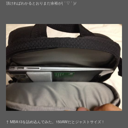
頂ければわかるとおりまだ余裕が( ´ ▽ ` )ﾉ
↑ MBA13を詰め込んでみた。150AWだとジャストサイズ！