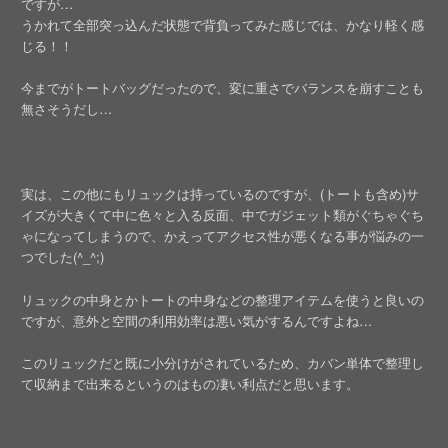
ですが…
うかれて全部突っ込んだ状態で背負ってみた感じでは、かなり軽く感
じる！！
今までがトートバッグだったので、変に重さでバランスを崩すことも
無さそうだし…
実は、この他にもリュックは持っているのですが、(トートも含め)サ
イズが大きくて中に色々と入る反面、中でガジェット類がぐちゃぐち
ゃになってしまうので、かえってアクセス性が悪くなる事が悩みの一
つでした(^_^;)
リュックの中身とかトートの中身などの整理アイテムを使うと良いの
ですが、意外と空間の利用効率は悪い気がするんですよね…
このリュックだと既に小分けがされているため、カバン単体で整理し
て収納まで出来るというのはもの凄い利点だと思います。