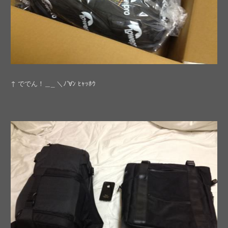
↑ ででん！＿_ ＼ﾉ’∀ﾝ ﾋｬｯﾎｳ