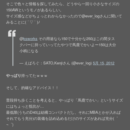
そこで色々と情報を探してみたら、どうやら一回り小さなサイズの
150AWというモノがあるらしい。
サイズ感などがちょっとわからなかったので@ever_logさんに聞いて
みることに( ´ ▽ ` )ﾉ
@
ksworks
その用途なら150で十分かな250はこの間タス
クバーに持っていってたやつで馬鹿でかいよー150は大分
小柄になる
— えばろぐ：SATO,Kenjiさん (@ever_log)
5月 15, 2012
やっぱり
持ってたｗｗｗ
そして、的確なアドバイス！！
普段持ち歩くことを考えると、やっぱり「馬鹿でかい」というサイズ
にはちょっと抵抗が…
最低限(うちのD40は結構コンパクトだし、それにMBAとかが入れば
それでもう充分)の装備を詰め込めるだけのサイズがあれば充分(゜
¬゜)