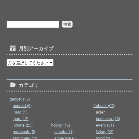
月別アーカイブ
カテゴリ
gadget (75)
android (5)
lifehack (97)
imac (1)
adler
ipad (12)
business (13)
iphone (25)
hobby (15)
event (31)
macbook (5)
effector (1)
living (22)
stationery (12)
shoecare (5)
mind (36)