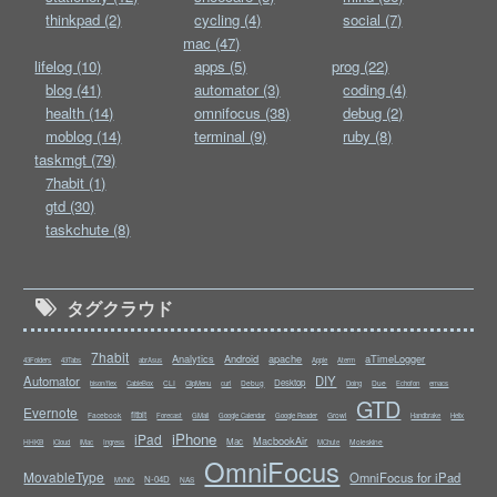
thinkpad (2)
cycling (4)
social (7)
mac (47)
lifelog (10)
apps (5)
prog (22)
blog (41)
automator (3)
coding (4)
health (14)
omnifocus (38)
debug (2)
moblog (14)
terminal (9)
ruby (8)
taskmgt (79)
7habit (1)
gtd (30)
taskchute (8)
タグクラウド
7habit
Analytics
Android
apache
aTimeLogger
43Folders
43Tabs
abrAsus
Apple
Aterm
Automator
DIY
Desktop
CLI
Debug
Due
bison/flex
CableBox
ClipMenu
curl
Doing
Echofon
emacs
GTD
Evernote
fitbit
Facebook
Growl
Forecast
GMail
Google Calendar
Google Reader
Handbrake
Helix
iPhone
iPad
MacbookAir
Mac
HHKB
Moleskine
iCloud
iMac
Ingress
MChute
OmniFocus
MovableType
OmniFocus for iPad
N-04D
NAS
MVNO