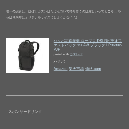
唯一の誤算は、ほぼ日カズンはたぶんコレで持ち歩くのは厳しいってところ… や
っぱり来年はオリジナルサイズにしようかな(^_^;)
ハクバ写真産業 ロープロ DSLRビデオフ
ァストパック 150AW ブラック LP36392-
PJP
posted with
カエレバ
ハクバ
Amazon
楽天市場
価格.com
- スポンサードリンク -