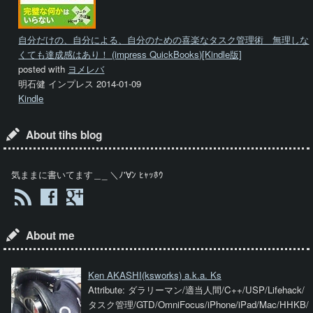
自分だけの、自分による、自分のための喜楽なタスク管理術 無理しな
くても達成感はあり！ (impress QuickBooks)[Kindle版]
posted with
ヨメレバ
明石健 インプレス 2014-01-09
Kindle
About tihs blog
気ままに書いてます＿_ ＼ﾉ'∀ﾝ ﾋｬｯﾎｳ
About me
Ken AKASHI
(ksworks) a.k.a. Ks
Attribute: ダラリーマン/適当人間/C++/USP/Lifehack/
タスク管理/GTD/OmniFocus/iPhone/iPad/Mac/HHKB/