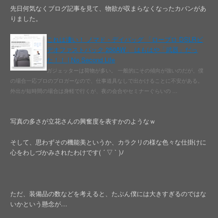
先日何気なくブログ記事を見て、物欲が収まらなくなったカバンがあ
りました。
これは凄い！ ノマド・デイバッグ 「ロープロ DSLRビ
デオファストパック 250AW」 はもはや「武器」だっ
た！！ | No Second Life
ガジェッターは荷物が多い。 一般的にその傾向が強いのだが、僕
の場合一応プロのブロガーなので、仕事道具なしで出かけることに不安がある。
外出が短時間の場合は身軽で行くが、夜の会合やセミナーぐらいの …
写真の多さが立花さんの興奮度を表すかのようなｗ
そして、思わずその機能美というか、カラクリの様な色々な仕掛けに
心をわしづかみされたわけです( ´ ▽ ` )ﾉ
ただ、装備品の数などを考えると、たぶん僕には大きすぎるのではな
いかという懸念が…