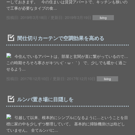
ーしておきます。 今の住まいは賃貸アパートで、キッチンも狭いの
で工事が必要なタイプの食...
投稿日:
2019年3月18日
/ 更新日:
2019年3月19日
living
間仕切りカーテンで空調効果を高める
今住んでいるアパートは、部屋と玄関が直に繋がっているので…
この時期そろそろ寒さがキツい(´・ω・｀) で、少しでも暖かく過ご
せるよう...
投稿日:
2017年12月10日
/ 更新日:
2017年12月10日
living
ルンバ置き場に目隠しを
引越して以来、根本的にシンプルになるように…ということを目
標に家の中を少しずつ整理していて。 基本的に掃除機掛けは殆どし
ていません。 全てルンバに...