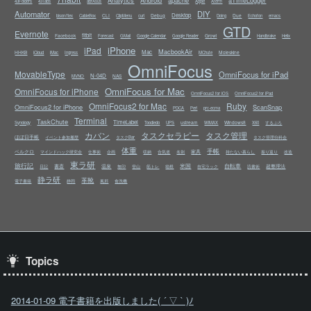
Analytics
Android
apache
aTimeLogger
43Folders
43Tabs
abrAsus
Apple
Aterm
Automator
DIY
Desktop
CLI
Debug
Due
bison/flex
CableBox
ClipMenu
curl
Doing
Echofon
emacs
GTD
Evernote
fitbit
Facebook
Growl
Forecast
GMail
Google Calendar
Google Reader
Handbrake
Helix
iPhone
iPad
MacbookAir
Mac
HHKB
Moleskine
iCloud
iMac
Ingress
MChute
OmniFocus
MovableType
OmniFocus for iPad
N-04D
NAS
MVNO
OmniFocus for Mac
OmniFocus for iPhone
OmniFocus2 for iOS
OmniFocus2 for iPad
OmniFocus2 for Mac
Ruby
OmniFocus2 for iPhone
ScanSnap
PDCA
Perl
prc-ecma
Terminal
TaskChute
TimeLabel
ustream
Windows8
Synology
Toodledo
UPS
WiMAX
X60
するぷろ
カバン
タスクセラピー
タスク管理
ほぼ日手帳
イベント参加履歴
タスクBar
タスク管理分科会
体重
手帳
ベルクロ
家具
マインドハック研究会
仕事術
企画
収納
合気道
名刺
持たない暮らし
振り返り
改造
東ラ研
旅行記
米国
自転車
書斎
温泉
超整理法
日記
無印
登山
筋トレ
箱根
自宅ラック
読書術
静ラ研
革靴
電子書籍
静岡
風邪
食洗機
Topics
2014-01-09 電子書籍を出版しました( ´ ▽ ` )ﾉ