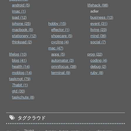
android (5)
lifehack (98)
imac (1)
adler
ipad (12)
business (13)
iphone (25)
hobby (15)
event (31)
macbook (5)
effector (1)
living (23)
stationery (12)
shoecare (5)
mind (36)
thinkpad (2)
cycling (4)
social (7)
mac (47)
lifelog (10)
apps (5)
prog (22)
blog (41)
automator (3)
coding (4)
health (14)
omnifocus (38)
debug (2)
moblog (14)
terminal (9)
ruby (8)
taskmgt (79)
7habit (1)
gtd (30)
taskchute (8)
タグクラウド
7habit