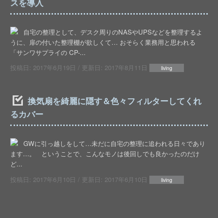
スを導入
自宅の整理として、デスク周りのNASやUPSなどを整理するよ
うに、扉の付いた整理棚が欲しくて… おそらく業務用と思われる
「サンワサプライの CP-...
投稿日:
2017年6月19日
/ 更新日:
2017年8月11日
living
換気扇を綺麗に隠す＆色々フィルターしてくれ
るカバー
GWに引っ越しをして…未だに自宅の整理に追われる日々であり
ます…。 ということで、こんなモノは後回しでも良かったのだけ
ど...
投稿日:
2017年6月10日
/ 更新日:
2017年6月10日
living