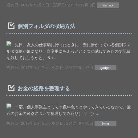
投稿日:
2017年12月 3日
/ 更新日:
2017年12月 3日
lifehack
個別フォルダの収納方法
先日、友人の仕事場に行ったときに…壁に掛かっている個別フォ
ルダ収納が気になり、自宅用にちょっといくつか試してみたので記録
を残しておこうかと。 &n...
投稿日:
2017年9月17日
/ 更新日:
2017年9月17日
gadget
お金の経路を整理する
一応、個人事業主として十数年色々とやってきているなかで、最
近のお金の経路について整理してみたり( ´ ▽ ` )ﾉ ...
投稿日:
2017年8月15日
/ 更新日:
2017年8月15日
living