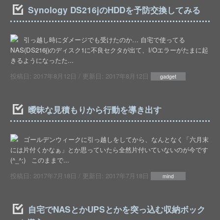
Synology DS216jのHDDを予防交換してみる
引っ越し時にダメージでも受けたのか… 自宅で使ってる
NAS(DS216j)のディスク1に不良セクタが出て、I/Oエラーがたまに起
きるようになったた...
投稿日:
2017年8月12日
/ 更新日:
2017年8月12日
gadget
曖昧な見積もりから行動を導き出す
ゴールデンウィークに引っ越しをしてから、なんとなく「六月末
には片付くかなぁ」とか思っていたら全然片付いていないのが今です
(^_^;) このままで...
投稿日:
2017年7月18日
/ 更新日:
2017年7月18日
mind
自宅でNASとかUPSとかを突っ込む収納ボック