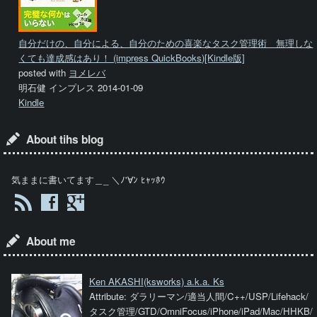
自分だけの、自分による、自分のための喜楽なタスク管理術 無理しな
くても達成感はあり！ (impress QuickBooks)[Kindle版]
posted with
ヨメレバ
明石健 インプレス 2014-01-09
Kindle
About tihs blog
気ままに書いてます＿_ ＼ﾉ'∀ﾝ ﾋｬｯﾎｳ
About me
Ken AKASHI
(ksworks) a.k.a. Ks
Attribute: ダラリーマン/適当人間/C++/USP/Lifehack/
タスク管理/GTD/OmniFocus/iPhone/iPad/Mac/HHKB/