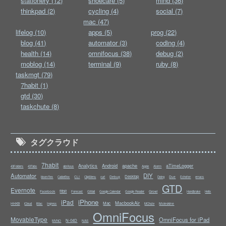
stationery (12)
shoecare (5)
mind (36)
thinkpad (2)
cycling (4)
social (7)
mac (47)
lifelog (10)
apps (5)
prog (22)
blog (41)
automator (3)
coding (4)
health (14)
omnifocus (38)
debug (2)
moblog (14)
terminal (9)
ruby (8)
taskmgt (79)
7habit (1)
gtd (30)
taskchute (8)
タグクラウド
7habit
Analytics
Android
apache
aTimeLogger
43Folders
43Tabs
abrAsus
Apple
Aterm
Automator
DIY
Desktop
CLI
Debug
Due
bison/flex
CableBox
ClipMenu
curl
Doing
Echofon
emacs
GTD
Evernote
fitbit
Facebook
Growl
Forecast
GMail
Google Calendar
Google Reader
Handbrake
Helix
iPhone
iPad
MacbookAir
Mac
HHKB
Moleskine
iCloud
iMac
Ingress
MChute
OmniFocus
MovableType
OmniFocus for iPad
N-04D
NAS
MVNO