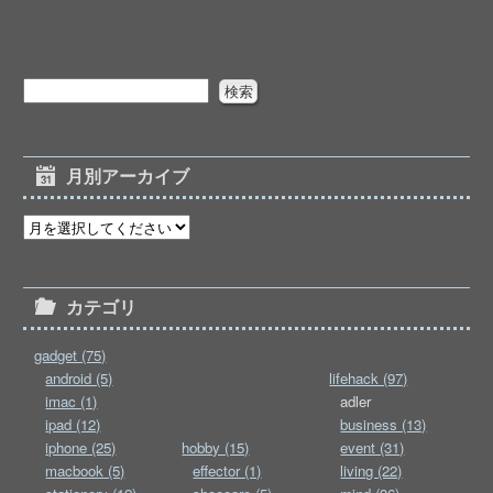
月別アーカイブ
カテゴリ
gadget (75)
android (5)
lifehack (97)
imac (1)
adler
ipad (12)
business (13)
iphone (25)
hobby (15)
event (31)
macbook (5)
effector (1)
living (22)