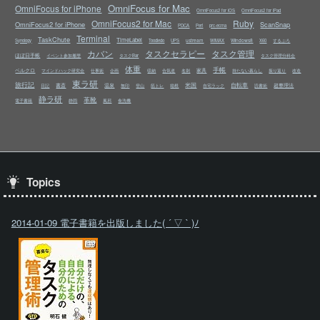
OmniFocus for Mac
OmniFocus for iPhone
OmniFocus2 for iOS
OmniFocus2 for iPad
OmniFocus2 for Mac
Ruby
OmniFocus2 for iPhone
ScanSnap
PDCA
Perl
prc-ecma
Terminal
TaskChute
TimeLabel
ustream
Windows8
Synology
Toodledo
UPS
WiMAX
X60
するぷろ
カバン
タスクセラピー
タスク管理
ほぼ日手帳
イベント参加履歴
タスクBar
タスク管理分科会
体重
手帳
ベルクロ
家具
マインドハック研究会
仕事術
企画
収納
合気道
名刺
持たない暮らし
振り返り
改造
東ラ研
旅行記
米国
自転車
書斎
温泉
超整理法
日記
無印
登山
筋トレ
箱根
自宅ラック
読書術
静ラ研
革靴
電子書籍
静岡
風邪
食洗機
Topics
2014-01-09 電子書籍を出版しました( ´ ▽ ` )ﾉ