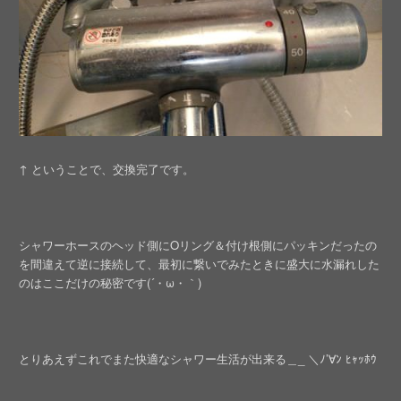
↑ ということで、交換完了です。
シャワーホースのヘッド側にOリング＆付け根側にパッキンだったの
を間違えて逆に接続して、最初に繋いでみたときに盛大に水漏れした
のはここだけの秘密です(´・ω・｀)
とりあえずこれでまた快適なシャワー生活が出来る＿_ ＼ﾉ’∀ﾝ ﾋｬｯﾎｳ