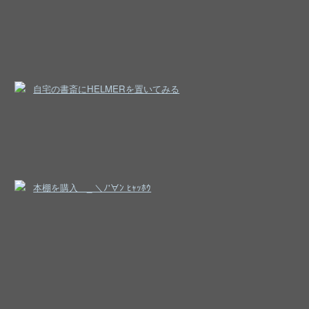
自宅の書斎にHELMERを置いてみる
本棚を購入＿_ ＼ﾉ'∀ﾝ ﾋｬｯﾎｳ