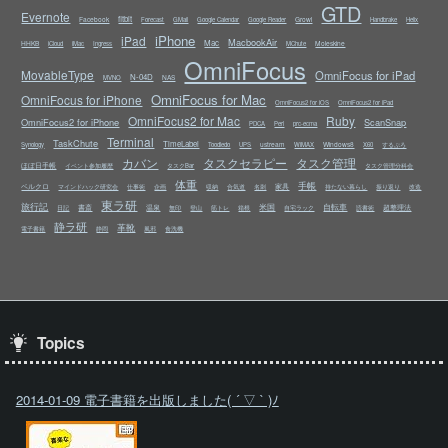
GTD
Evernote
fitbit
Facebook
Growl
Forecast
GMail
Google Calendar
Google Reader
Handbrake
Helix
iPhone
iPad
MacbookAir
Mac
HHKB
Moleskine
iCloud
iMac
Ingress
MChute
OmniFocus
MovableType
OmniFocus for iPad
N-04D
NAS
MVNO
OmniFocus for Mac
OmniFocus for iPhone
OmniFocus2 for iOS
OmniFocus2 for iPad
OmniFocus2 for Mac
Ruby
OmniFocus2 for iPhone
ScanSnap
PDCA
Perl
prc-ecma
Terminal
TaskChute
TimeLabel
ustream
Windows8
Synology
Toodledo
UPS
WiMAX
X60
するぷろ
カバン
タスクセラピー
タスク管理
ほぼ日手帳
イベント参加履歴
タスクBar
タスク管理分科会
体重
手帳
ベルクロ
家具
マインドハック研究会
仕事術
企画
収納
合気道
名刺
持たない暮らし
振り返り
改造
東ラ研
旅行記
米国
自転車
書斎
温泉
超整理法
日記
無印
登山
筋トレ
箱根
自宅ラック
読書術
静ラ研
革靴
電子書籍
静岡
風邪
食洗機
Topics
2014-01-09 電子書籍を出版しました( ´ ▽ ` )ﾉ