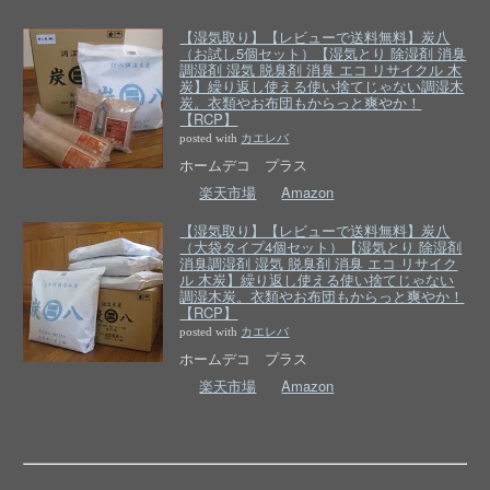
【湿気取り】【レビューで送料無料】炭八
（お試し5個セット）【湿気とり 除湿剤 消臭
調湿剤 湿気 脱臭剤 消臭 エコ リサイクル 木
炭】繰り返し使える使い捨てじゃない調湿木
炭。衣類やお布団もからっと爽やか！
【RCP】
posted with
カエレバ
ホームデコ プラス
楽天市場
Amazon
【湿気取り】【レビューで送料無料】炭八
（大袋タイプ4個セット）【湿気とり 除湿剤
消臭調湿剤 湿気 脱臭剤 消臭 エコ リサイク
ル 木炭】繰り返し使える使い捨てじゃない
調湿木炭。衣類やお布団もからっと爽やか！
【RCP】
posted with
カエレバ
ホームデコ プラス
楽天市場
Amazon