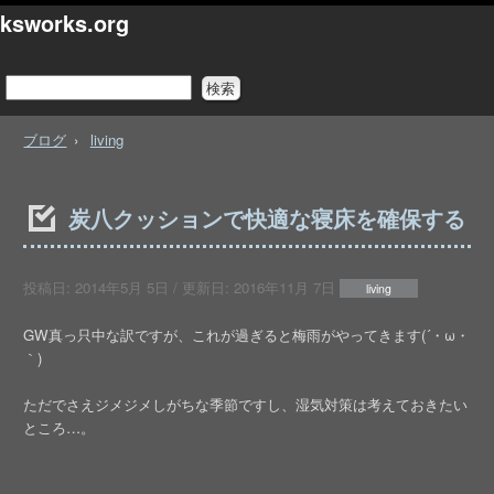
ksworks.org
ブログ
living
炭八クッションで快適な寝床を確保する
投稿日:
2014年5月 5日
/ 更新日:
2016年11月 7日
living
GW真っ只中な訳ですが、これが過ぎると梅雨がやってきます(´・ω・
｀)
ただでさえジメジメしがちな季節ですし、湿気対策は考えておきたい
ところ…。