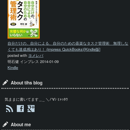
自分だけの、自分による、自分のための喜楽なタスク管理術 無理しな
くても達成感はあり！ (impress QuickBooks)[Kindle版]
posted with
ヨメレバ
明石健 インプレス 2014-01-09
Kindle
About tihs blog
気ままに書いてます＿_ ＼ﾉ'∀ﾝ ﾋｬｯﾎｳ
About me