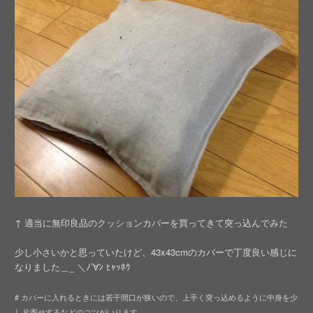
↑ 適当に無印良品のクッションカバーを買ってきて突っ込んでみた
少し小さいかと思っていたけど、43x43cmのカバーで丁度良い感じに
なりました＿_ ＼ﾉ’∀ﾝ ﾋｬｯﾎｳ
# カバーに入れるときには若干間口が狭いので、上手く突っ込めるように中身を少
し片寄せするなどのコツがいります