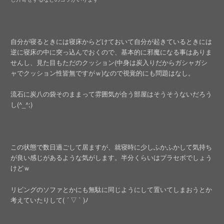
自分が寝るときには寝床からどけておいて自分が起きているときには
逆に寝床の中に突っ込んでおくので、基本的に邪魔になる事はありま
せんし、見た目もただのクッション(中身は炭入りだからガシャガシ
ャでクッション性皆無ですがｗ)なので視覚的にも問題はなし。
流石に炭八の袋そのままって雰囲気が合う部屋はそうそうないだろう
し(^_^;)
この状態で数日過ごして居ますが、就寝時に少しふかふかして気持ち
が良い感じがあるような気がします。半分くらいはプラセボでしょう
けどｗ
リビングのソファとかにも無駄に同じようにして置いてしまおうとか
考えていたりして( ´ ▽ ` )ﾉ