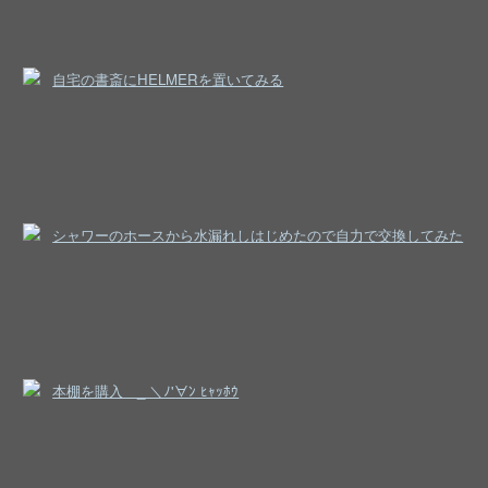
自宅の書斎にHELMERを置いてみる
シャワーのホースから水漏れしはじめたので自力で交換してみた
本棚を購入＿_ ＼ﾉ'∀ﾝ ﾋｬｯﾎｳ