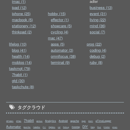
imac (1)
adler
ipad (12)
business (13)
iphone (25)
hobby (15)
event (31)
macbook (5)
effector (1)
living (22)
stationery (12)
shoecare (5)
mind (36)
thinkpad (2)
cycling (4)
social (7)
mac (47)
lifelog (10)
apps (5)
prog (22)
blog (41)
automator (3)
coding (4)
health (14)
omnifocus (38)
debug (2)
moblog (14)
terminal (9)
ruby (8)
taskmgt (79)
7habit (1)
gtd (30)
taskchute (8)
タグクラウド
7habit
Analytics
Android
apache
aTimeLogger
43Folders
43Tabs
abrAsus
Apple
Aterm
Automator
DIY
Desktop
CLI
Debug
Due
bison/flex
CableBox
ClipMenu
curl
Doing
Echofon
emacs