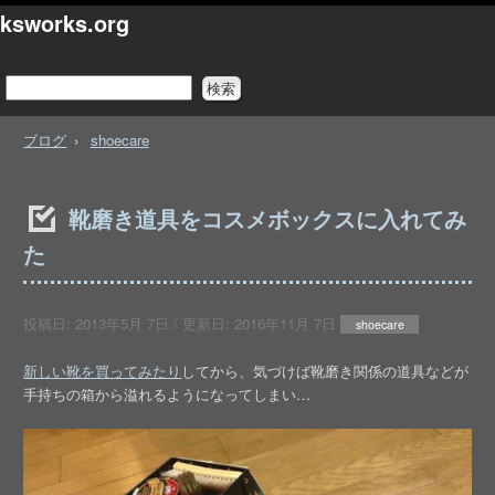
ksworks.org
ブログ
shoecare
靴磨き道具をコスメボックスに入れてみ
た
投稿日:
2013年5月 7日
/ 更新日:
2016年11月 7日
shoecare
新しい靴を買ってみたり
してから、気づけば靴磨き関係の道具などが
手持ちの箱から溢れるようになってしまい…