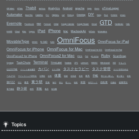
7habit
Analytics
Android
apache
aTimeLogger
43Folders
43Tabs
abrAsus
Apple
Aterm
Automator
DIY
Desktop
CLI
Debug
Due
bison/flex
CableBox
ClipMenu
curl
Doing
Echofon
emacs
GTD
Evernote
fitbit
Facebook
Growl
Forecast
GMail
Google Calendar
Google Reader
Handbrake
Helix
iPhone
iPad
MacbookAir
Mac
HHKB
Moleskine
iCloud
iMac
Ingress
MChute
OmniFocus
MovableType
OmniFocus for iPad
N-04D
NAS
MVNO
OmniFocus for Mac
OmniFocus for iPhone
OmniFocus2 for iOS
OmniFocus2 for iPad
OmniFocus2 for Mac
Ruby
OmniFocus2 for iPhone
ScanSnap
PDCA
Perl
prc-ecma
Terminal
TaskChute
TimeLabel
ustream
Windows8
Synology
Toodledo
UPS
WiMAX
X60
するぷろ
カバン
タスクセラピー
タスク管理
ほぼ日手帳
イベント参加履歴
タスクBar
タスク管理分科会
体重
手帳
ベルクロ
家具
マインドハック研究会
仕事術
企画
収納
合気道
名刺
持たない暮らし
振り返り
改造
東ラ研
旅行記
米国
自転車
書斎
温泉
超整理法
日記
無印
登山
筋トレ
箱根
自宅ラック
読書術
静ラ研
革靴
電子書籍
静岡
風邪
食洗機
Topics