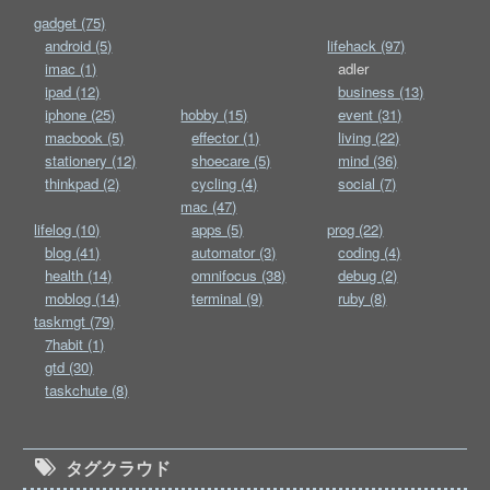
gadget (75)
android (5)
lifehack (97)
imac (1)
adler
ipad (12)
business (13)
iphone (25)
hobby (15)
event (31)
macbook (5)
effector (1)
living (22)
stationery (12)
shoecare (5)
mind (36)
thinkpad (2)
cycling (4)
social (7)
mac (47)
lifelog (10)
apps (5)
prog (22)
blog (41)
automator (3)
coding (4)
health (14)
omnifocus (38)
debug (2)
moblog (14)
terminal (9)
ruby (8)
taskmgt (79)
7habit (1)
gtd (30)
taskchute (8)
タグクラウド