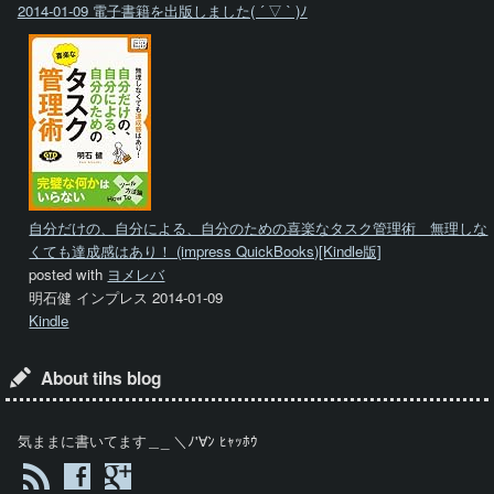
2014-01-09 電子書籍を出版しました( ´ ▽ ` )ﾉ
自分だけの、自分による、自分のための喜楽なタスク管理術 無理しな
くても達成感はあり！ (impress QuickBooks)[Kindle版]
posted with
ヨメレバ
明石健 インプレス 2014-01-09
Kindle
About tihs blog
気ままに書いてます＿_ ＼ﾉ'∀ﾝ ﾋｬｯﾎｳ