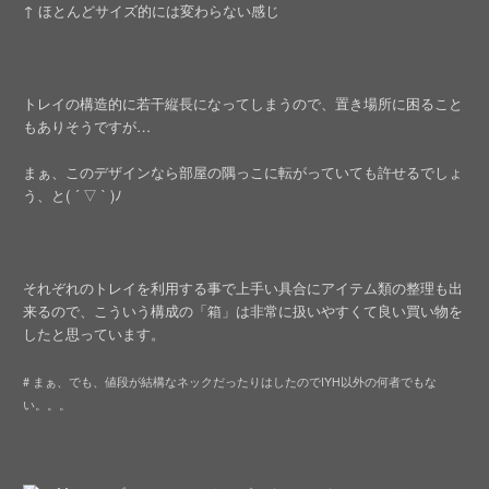
↑ ほとんどサイズ的には変わらない感じ
トレイの構造的に若干縦長になってしまうので、置き場所に困ること
もありそうですが…
まぁ、このデザインなら部屋の隅っこに転がっていても許せるでしょ
う、と( ´ ▽ ` )ﾉ
それぞれのトレイを利用する事で上手い具合にアイテム類の整理も出
来るので、こういう構成の「箱」は非常に扱いやすくて良い買い物を
したと思っています。
# まぁ、でも、値段が結構なネックだったりはしたのでIYH以外の何者でもな
い。。。