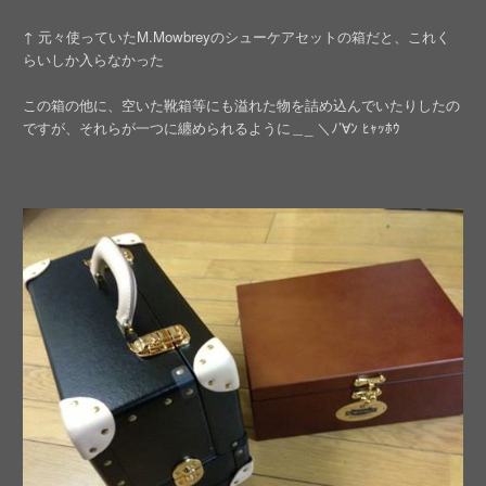
↑ 元々使っていたM.Mowbreyのシューケアセットの箱だと、これく
らいしか入らなかった
この箱の他に、空いた靴箱等にも溢れた物を詰め込んでいたりしたの
ですが、それらが一つに纏められるように＿_ ＼ﾉ’∀ﾝ ﾋｬｯﾎｳ