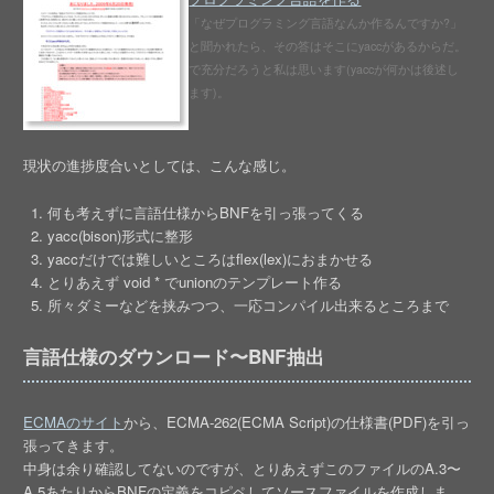
「なぜプログラミング言語なんか作るんですか?」
と聞かれたら、その答はそこにyaccがあるからだ。
で充分だろうと私は思います(yaccが何かは後述し
ます)。
現状の進捗度合いとしては、こんな感じ。
何も考えずに言語仕様からBNFを引っ張ってくる
yacc(bison)形式に整形
yaccだけでは難しいところはflex(lex)におまかせる
とりあえず void * でunionのテンプレート作る
所々ダミーなどを挟みつつ、一応コンパイル出来るところまで
言語仕様のダウンロード〜BNF抽出
ECMAのサイト
から、ECMA-262(ECMA Script)の仕様書(PDF)を引っ
張ってきます。
中身は余り確認してないのですが、とりあえずこのファイルのA.3〜
A.5あたりからBNFの定義をコピペしてソースファイルを作成しま