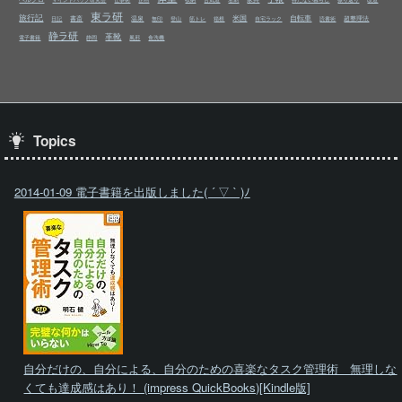
東ラ研
旅行記
米国
自転車
書斎
温泉
超整理法
日記
無印
登山
筋トレ
箱根
自宅ラック
読書術
静ラ研
革靴
電子書籍
静岡
風邪
食洗機
Topics
2014-01-09 電子書籍を出版しました( ´ ▽ ` )ﾉ
自分だけの、自分による、自分のための喜楽なタスク管理術 無理しな
くても達成感はあり！ (impress QuickBooks)[Kindle版]