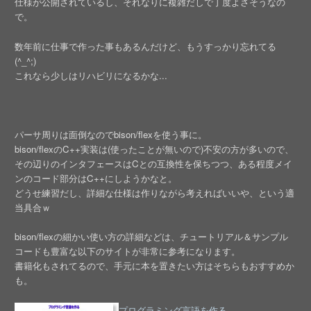
仕様が公開されているし、それなりに複雑だしで丁度よさそうなの
で。
数年前に仕事で作った事もあるんだけど、もうすっかり忘れてる
(^_^;)
これなら少しはリハビリになるかな...
パーサ周りは面倒なのでbison/flexを使う事に。
bison/flexのC++実装は(使ったことが無いので)不安の方が多いので、
その辺りのインタフェースはCとの互換性を保ちつつ、ある程度メイ
ンのコード部分はC++にしようかなと。
どうせ練習だし、詳細な仕様は作りながら考えればいいや、という適
当具合ｗ
bison/flexの細かい使い方の詳細などは、チュートリアル＆サンプル
コードも豊富な以下のサイトが非常に参考になります。
書籍化もされてるので、手元に本を置きたい方はそちらもおすすめか
も。
プログラミング言語を作る