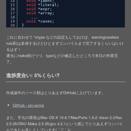
14
void
*ident;
15
void
*literal;
16
void
*expr;
17
void
*array;
18
...
19
void
*cases;
20
}
これに合わせて %type などの設定もしておけば、warning(useless
rule系)は多発するけどひとまずコンパイルまで完了するくらいはいけ
るはず！
適当にmake掛けつつ、typoなどの修正したところで本日の作業完
了。
進捗度合い: 5%くらい?
作成途中のソース類はとりあえずGitHubに上げています。
GitHub - prc-ecma
また、手元の環境はMac OS-X 10.6.7/MacPorts 1.9.2: bison 2.3/flex
2.5.35/GNU Make 2.5.35/gcc 4.2.1という感じでとりあえずコンパイ
ルできたら良しとしています( ´ ▽ ` )ﾉ