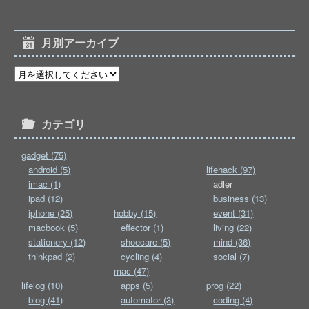
月別アーカイブ
カテゴリ
gadget (75)
android (5)
lifehack (97)
imac (1)
adler
ipad (12)
business (13)
iphone (25)
hobby (15)
event (31)
macbook (5)
effector (1)
living (22)
stationery (12)
shoecare (5)
mind (36)
thinkpad (2)
cycling (4)
social (7)
mac (47)
lifelog (10)
apps (5)
prog (22)
blog (41)
automator (3)
coding (4)