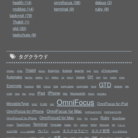
health (14)
omnifocus (38)
debug (2)
moblog (14)
terminal (9)
ruby (8)
taskmgt (79)
7habit (1)
gtd (30)
taskchute (8)
タグクラウド
7habit
Analytics
Android
apache
aTimeLogger
43Folders
43Tabs
abrAsus
Apple
Aterm
Automator
DIY
Desktop
CLI
Debug
Due
bison/flex
CableBox
ClipMenu
curl
Doing
Echofon
emacs
GTD
Evernote
fitbit
Facebook
Growl
Forecast
GMail
Google Calendar
Google Reader
Handbrake
Helix
iPhone
iPad
MacbookAir
Mac
HHKB
Moleskine
iCloud
iMac
Ingress
MChute
OmniFocus
MovableType
OmniFocus for iPad
N-04D
NAS
MVNO
OmniFocus for Mac
OmniFocus for iPhone
OmniFocus2 for iOS
OmniFocus2 for iPad
OmniFocus2 for Mac
Ruby
OmniFocus2 for iPhone
ScanSnap
PDCA
Perl
prc-ecma
Terminal
TaskChute
TimeLabel
ustream
Windows8
Synology
Toodledo
UPS
WiMAX
X60
するぷろ
カバン
タスクセラピー
タスク管理
ほぼ日手帳
イベント参加履歴
タスクBar
タスク管理分科会
体重
手帳
ベルクロ
家具
マインドハック研究会
仕事術
企画
収納
合気道
名刺
持たない暮らし
振り返り
改造