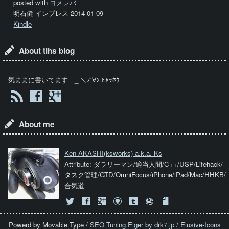
posted with
ヨメレバ
明石健 インプレス 2014-01-09
Kindle
About tihs blog
気ままに書いてます＿_ ＼ﾉ'∀ﾝ ﾋｬｯﾎｳ
About me
Ken AKASHI
(ksworks) a.k.a. Ks
Attribute: ダラリーマン/適当人間/C++/USP/Lifehack/
タスク管理/GTD/OmniFocus/iPhone/iPad/Mac/HHKB/
合気道
Powerd by Movable Type /
SEO Tuning Eiger by drk7.jp
/
Elusive-Icons