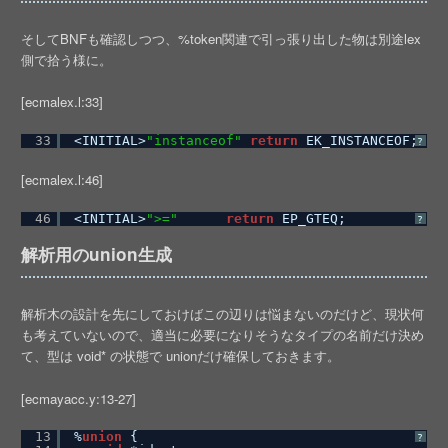
そしてBNFも確認しつつ、%token関連で引っ張り出した物は別途lex
側で拾う様に。
[ecmalex.l:33]
33
<INITIAL>
"instanceof"
return
EK_INSTANCEOF;
?
[ecmalex.l:46]
46
<INITIAL>
">="
return
EP_GTEQ;
?
解析用のunion生成
解析木の設計を先にしておけばこの辺りは悩まないのだけど、現状何
も考えていないので、適当に必要になりそうなタイプの名前だけ決め
て、型は void* の状態で unionだけ確保しておきます。
[ecmayacc.y:13-27]
13
%
union
{
?