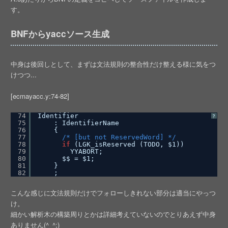
す。
BNFからyaccソース生成
中身は後回しとして、まずは文法規則の整合性だけ整える様に気をつ
けつつ...
[ecmayacc.y:74-82]
74
Identifier
?
75
: IdentifierName
76
{
77
/* [but not ReservedWord] */
78
if
(LGK_isReserved (TODO, $1))
79
YYABORT;
80
$$ = $1;
81
}
82
;
こんな感じに文法規則だけでフォローしきれない部分は適当にやっつ
け。
細かい解析木の構築周りとかは詳細考えていないのでとりあえず中身
ありません(^_^;)