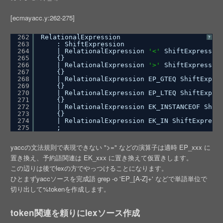
[ecmayacc.y:262-275]
262
RelationalExpression
?
263
: ShiftExpression
264
| RelationalExpression 
'<'
ShiftExpressio
265
{}
266
| RelationalExpression 
'>'
ShiftExpressio
267
{}
268
| RelationalExpression EP_GTEQ ShiftExpre
269
{}
270
| RelationalExpression EP_LTEQ ShiftExpre
271
{}
272
| RelationalExpression EK_INSTANCEOF Shif
273
{}
274
| RelationalExpression EK_IN ShiftExpress
275
;
yaccの文法規則で表現できない ">=" などの演算子は適時 EP_xxx に
置き換え、予約語関連は EK_xxx に置き換えて仮置きします。
この辺りは後でlexの方でやっつけることになります。
ひとまずyaccソースを完成語 grep -o 'EP_[A-Z]+' などで単語単位で
切り出して%tokenを作成します。
token関連を頼りにlexソース作成