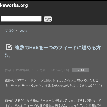
ksworks.org
ブログ
social
複数のRSSを一つのフィードに纏める方
法
投稿日:
2012年6月 3日
/ 更新日:
2015年5月 5日
social
複数のRSSフィードを一つに纏められないかなぁと思っていたとこ
ろ、Google Readerにそういう機能があったのを見つけました( ´ ▽ ` )
ﾉ
自分が見るだけなら単にリーダーに登録してしまえばそれで終わりで
すが、それをフィードの形で登録出来るのはちょっと色々と応用が利