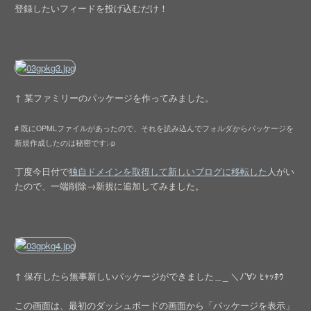
登録したいフィードを投げ込むだけ！
↑ 某ファミリーのパッケージを作ってみました。
# 既にOPMLファイルがあったので、それを読み込んでフォルダからパッケージを
新規作成したのは秘密です:-p
丁度今日付で
独自ドメインを取得して新しいブログに移転した
人がい
たので、一端削除→新規に追加してみました。
↑ 保存したら無事新しいパッケージができました＿_ ＼ﾉ’∀ﾝ ﾋｬｯﾎｳ
この画面は、最初のダッシュボードの画面から「パッケージを表示」