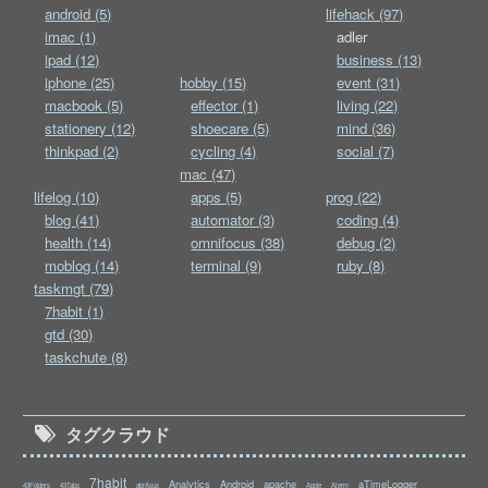
android (5)
lifehack (97)
imac (1)
adler
ipad (12)
business (13)
iphone (25)
hobby (15)
event (31)
macbook (5)
effector (1)
living (22)
stationery (12)
shoecare (5)
mind (36)
thinkpad (2)
cycling (4)
social (7)
mac (47)
lifelog (10)
apps (5)
prog (22)
blog (41)
automator (3)
coding (4)
health (14)
omnifocus (38)
debug (2)
moblog (14)
terminal (9)
ruby (8)
taskmgt (79)
7habit (1)
gtd (30)
taskchute (8)
タグクラウド
7habit
Analytics
Android
apache
aTimeLogger
43Folders
43Tabs
abrAsus
Apple
Aterm