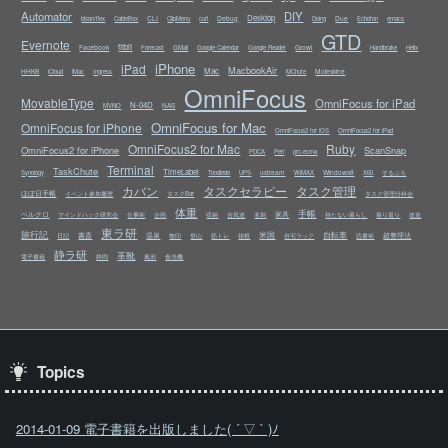
Automator
DIY
Desktop
CLI
Debug
Due
bison/flex
CableBox
ClipMenu
curl
Doing
Echofon
emacs
GTD
Evernote
fitbit
Facebook
Growl
Forecast
GMail
Google Calendar
Google Reader
Handbrake
Helix
iPhone
iPad
MacbookAir
Mac
HHKB
Moleskine
iCloud
iMac
Ingress
MChute
OmniFocus
MovableType
OmniFocus for iPad
N-04D
NAS
MVNO
OmniFocus for Mac
OmniFocus for iPhone
OmniFocus2 for iOS
OmniFocus2 for iPad
OmniFocus2 for Mac
Ruby
OmniFocus2 for iPhone
ScanSnap
PDCA
Perl
prc-ecma
Terminal
TaskChute
TimeLabel
ustream
Windows8
Synology
Toodledo
UPS
WiMAX
X60
するぷろ
カバン
タスクセラピー
タスク管理
ほぼ日手帳
イベント参加履歴
タスクBar
タスク管理分科会
体重
手帳
ベルクロ
家具
マインドハック研究会
仕事術
企画
収納
合気道
名刺
持たない暮らし
振り返り
改造
東ラ研
旅行記
米国
自転車
書斎
温泉
超整理法
日記
無印
登山
筋トレ
箱根
自宅ラック
読書術
静ラ研
革靴
電子書籍
静岡
風邪
食洗機
Topics
2014-01-09 電子書籍を出版しました( ´ ▽ ` )ﾉ