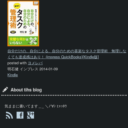
自分だけの、自分による、自分のための喜楽なタスク管理術 無理しな
くても達成感はあり！ (impress QuickBooks)[Kindle版]
posted with
ヨメレバ
明石健 インプレス 2014-01-09
Kindle
About tihs blog
気ままに書いてます＿_ ＼ﾉ'∀ﾝ ﾋｬｯﾎｳ