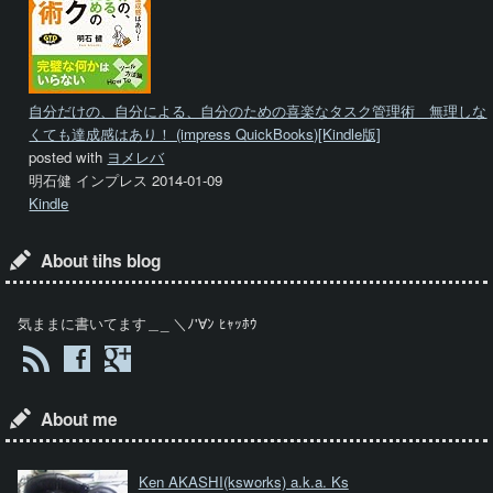
自分だけの、自分による、自分のための喜楽なタスク管理術 無理しな
くても達成感はあり！ (impress QuickBooks)[Kindle版]
posted with
ヨメレバ
明石健 インプレス 2014-01-09
Kindle
About tihs blog
気ままに書いてます＿_ ＼ﾉ'∀ﾝ ﾋｬｯﾎｳ
About me
Ken AKASHI
(ksworks) a.k.a. Ks