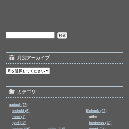
月別アーカイブ
カテゴリ
gadget (75)
android (5)
lifehack (97)
imac (1)
adler
ipad (12)
business (13)
iphone (25)
hobby (15)
event (31)