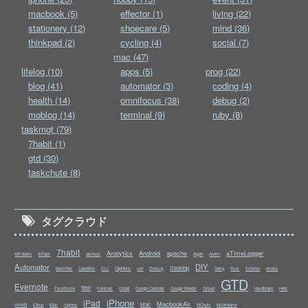
macbook (5)
effector (1)
living (22)
stationery (12)
shoecare (5)
mind (36)
thinkpad (2)
cycling (4)
social (7)
mac (47)
lifelog (10)
apps (5)
prog (22)
blog (41)
automator (3)
coding (4)
health (14)
omnifocus (38)
debug (2)
moblog (14)
terminal (9)
ruby (8)
taskmgt (79)
7habit (1)
gtd (30)
taskchute (8)
タグクラウド
7habit
Analytics
Android
apache
aTimeLogger
43Folders
43Tabs
abrAsus
Apple
Aterm
Automator
DIY
Desktop
CLI
Debug
Due
bison/flex
CableBox
ClipMenu
curl
Doing
Echofon
emacs
GTD
Evernote
fitbit
Facebook
Growl
Forecast
GMail
Google Calendar
Google Reader
Handbrake
Helix
iPhone
iPad
MacbookAir
Mac
HHKB
Moleskine
iCloud
iMac
Ingress
MChute