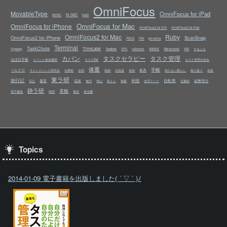
OmniFocus
MovableType
OmniFocus for iPad
N-04D
NAS
MVNO
OmniFocus for Mac
OmniFocus for iPhone
OmniFocus2 for iOS
OmniFocus2 for iPad
OmniFocus2 for Mac
Ruby
OmniFocus2 for iPhone
ScanSnap
PDCA
Perl
prc-ecma
Terminal
TaskChute
TimeLabel
ustream
Windows8
Synology
Toodledo
UPS
WiMAX
X60
するぷろ
カバン
タスクセラピー
タスク管理
ほぼ日手帳
イベント参加履歴
タスクBar
タスク管理分科会
体重
手帳
ベルクロ
家具
マインドハック研究会
仕事術
企画
収納
合気道
名刺
持たない暮らし
振り返り
改造
東ラ研
旅行記
米国
自転車
書斎
温泉
超整理法
日記
無印
登山
筋トレ
箱根
自宅ラック
読書術
静ラ研
革靴
電子書籍
静岡
風邪
食洗機
Topics
2014-01-09 電子書籍を出版しました( ´ ▽ ` )ﾉ