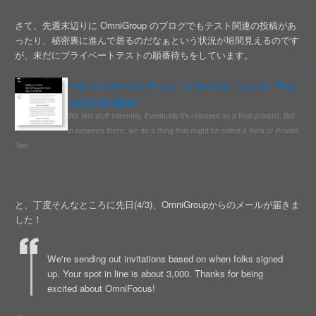
さて、先週末辺りに OmniGroup のブログでもテスト関連の投稿があ
ったり、秘密裏に進んで居るのだなぁという状況が垣間見えるのです
が、未だにプライベートテストの順番待ちをしています。
Help us make OmniFocus the best app it can be - Blog -
The Omni Group
We test stuff internally. Eventually it's released as a final product. But
in between there, we do a thing that might be called a Beta or Private
Test.
と、丁度そんなところに先日(4/3)、OmniGroupからのメールが届きま
した！
We're sending out invitations based on when folks signed
up. Your spot in line is about 3,000. Thanks for being
excited about OmniFocus!