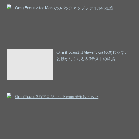
OmniFocus2 for Macでのバックアップファイルの在処
OmniFocus2はMavericks(10.9)じゃない
と動かなくなる＆βテストの終焉
OmniFocus2のプロジェクト画面操作おさらい