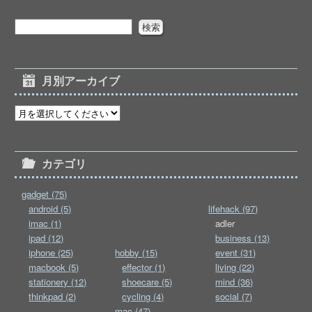
月別アーカイブ
カテゴリ
gadget (75)
android (5)
lifehack (97)
imac (1)
adler
ipad (12)
business (13)
iphone (25)
hobby (15)
event (31)
macbook (5)
effector (1)
living (22)
stationery (12)
shoecare (5)
mind (36)
thinkpad (2)
cycling (4)
social (7)
mac (47)