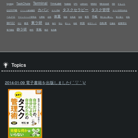
Terminal
TaskChute
TimeLabel
ustream
Windows8
Synology
Toodledo
UPS
WiMAX
X60
するぷろ
カバン
タスクセラピー
タスク管理
ほぼ日手帳
イベント参加履歴
タスクBar
タスク管理分科会
体重
手帳
ベルクロ
家具
マインドハック研究会
仕事術
企画
収納
合気道
名刺
持たない暮らし
振り返り
改造
東ラ研
旅行記
米国
自転車
書斎
温泉
超整理法
日記
無印
登山
筋トレ
箱根
自宅ラック
読書術
静ラ研
革靴
電子書籍
静岡
風邪
食洗機
Topics
2014-01-09 電子書籍を出版しました( ´ ▽ ` )ﾉ