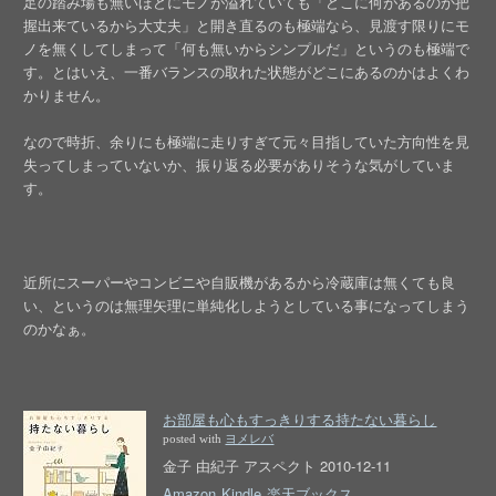
足の踏み場も無いほどにモノが溢れていても「どこに何があるのか把
握出来ているから大丈夫」と開き直るのも極端なら、見渡す限りにモ
ノを無くしてしまって「何も無いからシンプルだ」というのも極端で
す。とはいえ、一番バランスの取れた状態がどこにあるのかはよくわ
かりません。
なので時折、余りにも極端に走りすぎて元々目指していた方向性を見
失ってしまっていないか、振り返る必要がありそうな気がしていま
す。
近所にスーパーやコンビニや自販機があるから冷蔵庫は無くても良
い、というのは無理矢理に単純化しようとしている事になってしまう
のかなぁ。
お部屋も心もすっきりする持たない暮らし
posted with
ヨメレバ
金子 由紀子 アスペクト 2010-12-11
Amazon
Kindle
楽天ブックス