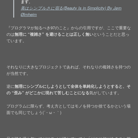
ます
。
美はシンプルさに宿る(Beauty Is in Simplicity) By Jørn
Ølmheim
『プログラマが知るべき97のこと』からの引用ですが、ここで重要な
のは
無理に “複雑さ” を避けることは正しく無い
ということだと思っ
ています。
それなりに大きなプロジェクトであれば、それなりの複雑さを持つの
が当然です。
逆に
無理にシンプルにしようとして全体を単純化しようとすると、そ
の “歪み” がどこかに現れて苦しむことになる
気がしています。
プログラムに限らず、考え方としてはモノを持つか捨てるかという場
面でも同じでしょう(´・ω・｀)