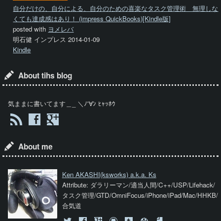
自分だけの、自分による、自分のための喜楽なタスク管理術 無理しな
くても達成感はあり！ (impress QuickBooks)[Kindle版]
posted with
ヨメレバ
明石健 インプレス 2014-01-09
Kindle
About tihs blog
気ままに書いてます＿_ ＼ﾉ'∀ﾝ ﾋｬｯﾎｳ
About me
Ken AKASHI
(ksworks) a.k.a. Ks
Attribute: ダラリーマン/適当人間/C++/USP/Lifehack/
タスク管理/GTD/OmniFocus/iPhone/iPad/Mac/HHKB/
合気道