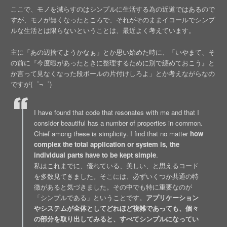
ここで、モノを減らすのはシンプルに生活する為の近道ではあるので
すが、モノが無くなったところで、それがそのままイコールでシンプ
ルな生活とは限らないということは、最近よく考えています。
主に「あの辺捨てようかなぁ」とか思い始めた時に、「いやまて、そ
の前に『今度暇があったときに整理するために別で纏めておこう』と
か言って見なくなった段ボールの片付けしろよ」とか考えながらなの
ですが(゜¬゜)
I have found that code that resonates with me and that I
consider beautiful has a number of properties in common.
Chief among these is simplicity. I find that no matter
how
complex the total application or system is, the
individual parts have to be kept simple
.
私はこれまでに、優れている、美しい、と思えるコード
を多数見てきました。そこには、必ずいくつか共通の特
徴があると気づきました。その中でも特に重要なのが
「シンプルである」ということです。
アプリケーション
やシステムが全体としてどれほど複雑であっても、個々
の部分を取り出してみると、すべてシンプルになってい