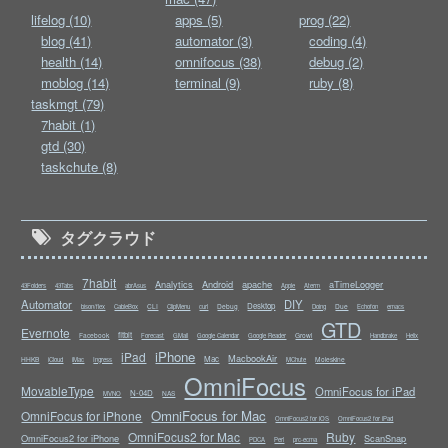
lifelog (10)
apps (5)
prog (22)
blog (41)
automator (3)
coding (4)
health (14)
omnifocus (38)
debug (2)
moblog (14)
terminal (9)
ruby (8)
taskmgt (79)
7habit (1)
gtd (30)
taskchute (8)
タグクラウド
7habit
Analytics
Android
apache
aTimeLogger
43Folders
43Tabs
abrAsus
Apple
Aterm
Automator
DIY
Desktop
CLI
Debug
Due
bison/flex
CableBox
ClipMenu
curl
Doing
Echofon
emacs
GTD
Evernote
fitbit
Facebook
Growl
Forecast
GMail
Google Calendar
Google Reader
Handbrake
Helix
iPhone
iPad
MacbookAir
Mac
HHKB
Moleskine
iCloud
iMac
Ingress
MChute
OmniFocus
MovableType
OmniFocus for iPad
N-04D
NAS
MVNO
OmniFocus for Mac
OmniFocus for iPhone
OmniFocus2 for iOS
OmniFocus2 for iPad
OmniFocus2 for Mac
Ruby
OmniFocus2 for iPhone
ScanSnap
PDCA
Perl
prc-ecma