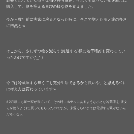
購入して、物を揃える喜びの様な物を覚えました。
今から数年前に実家に戻るとなった時に、そこで増えたモノ達の多さ
に愕然とｗ
そこから、少しずつ物を減らす(厳選する)様に若干嗜好も変わってい
ったわけですが(^_^;)
今では冷蔵庫すら無くても充分生活できるから良いや、と思える位に
は考え方は変わっていますｗ
# 2月頃にも姉一家が来ていて、その時にホテルにあるような小さな冷蔵庫を(彼女
らが使うように)買ってもらったのですが、来週くらいまでは電源すら繋がないん
だろうなぁ