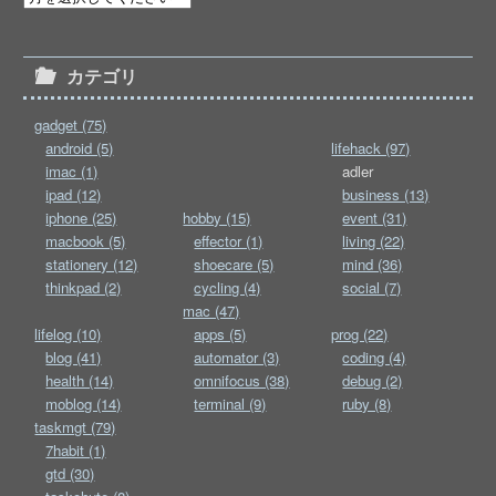
カテゴリ
gadget (75)
android (5)
lifehack (97)
imac (1)
adler
ipad (12)
business (13)
iphone (25)
hobby (15)
event (31)
macbook (5)
effector (1)
living (22)
stationery (12)
shoecare (5)
mind (36)
thinkpad (2)
cycling (4)
social (7)
mac (47)
lifelog (10)
apps (5)
prog (22)
blog (41)
automator (3)
coding (4)
health (14)
omnifocus (38)
debug (2)
moblog (14)
terminal (9)
ruby (8)
taskmgt (79)
7habit (1)
gtd (30)