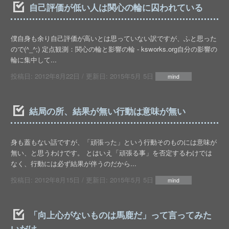
自己評価が低い人は関心の輪に囚われている
僕自身も余り自己評価が高いとは思っていない訳ですが、ふと思った
ので(^_^;) 定点観測：関心の輪と影響の輪 - ksworks.org自分の影響の
輪に集中して...
投稿日:
2012年8月22日
/ 更新日:
2015年5月 5日
mind
結局の所、結果が無い行動は意味が無い
身も蓋もない話ですが、「頑張った」という行動そのものには意味が
無い、と思うわけです。 とはいえ「頑張る事」を否定するわけでは
なく、行動には必ず結果が伴うのだから...
投稿日:
2012年8月15日
/ 更新日:
2015年5月 5日
mind
「向上心がないものは馬鹿だ」って言ってみた
いだけ