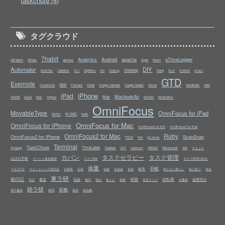
taskchute (8)
タグクラウド
7habit
Analytics
Android
apache
aTimeLogger
43Folders
43Tabs
abrAsus
Apple
Aterm
Automator
DIY
Desktop
CLI
Debug
Due
bison/flex
CableBox
ClipMenu
curl
Doing
Echofon
emacs
GTD
Evernote
fitbit
Facebook
Growl
Forecast
GMail
Google Calendar
Google Reader
Handbrake
Helix
iPhone
iPad
MacbookAir
Mac
HHKB
Moleskine
iCloud
iMac
Ingress
MChute
OmniFocus
MovableType
OmniFocus for iPad
N-04D
NAS
MVNO
OmniFocus for Mac
OmniFocus for iPhone
OmniFocus2 for iOS
OmniFocus2 for iPad
OmniFocus2 for Mac
Ruby
OmniFocus2 for iPhone
ScanSnap
PDCA
Perl
prc-ecma
Terminal
TaskChute
TimeLabel
ustream
Windows8
Synology
Toodledo
UPS
WiMAX
X60
するぷろ
カバン
タスクセラピー
タスク管理
ほぼ日手帳
イベント参加履歴
タスクBar
タスク管理分科会
体重
手帳
ベルクロ
家具
マインドハック研究会
仕事術
企画
収納
合気道
名刺
持たない暮らし
振り返り
改造
東ラ研
旅行記
米国
自転車
書斎
温泉
超整理法
日記
無印
登山
筋トレ
箱根
自宅ラック
読書術
静ラ研
革靴
電子書籍
静岡
風邪
食洗機