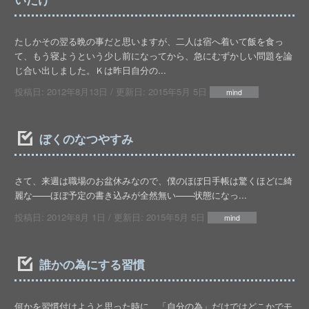
たしかその翌る晩の事だと思いますが、二人は宿へ着いて飯を食っ
て、もう寝ようという少し前になってから、急にむずかしい問題を論
じ合い出しました。Ｋは昨日自分の...
投稿日:
2012年8月13日
/ 更新日:
2015年5月 5日
mind
ぼくのなつやすみ
さて、来週は職場のお盆休みなので、僕のほぼ日手帳は驚くほどに綺
麗な——ほぼ予定の書き込みが全然無い——状態になっ...
投稿日:
2012年8月 1日
/ 更新日:
2015年5月 5日
mind
誰かの為にする習慣
何かを習慣付けようと思った時に、「自分の為」だけではどこかでモ