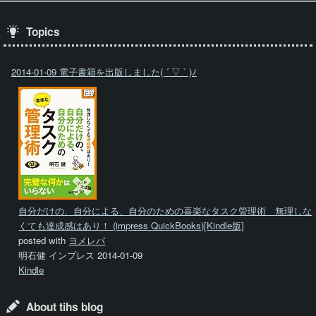
Topics
2014-01-09 電子書籍を出版しました( ´ ▽ ` )ﾉ
自分だけの、自分による、自分のための喜楽なタスク管理術 無理しな
くても達成感はあり！ (impress QuickBooks)[Kindle版]
posted with
ヨメレバ
明石健 インプレス 2014-01-09
Kindle
About tihs blog