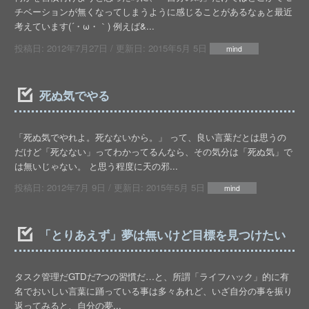
チベーションが無くなってしまうように感じることがあるなぁと最近
考えています(´・ω・｀) 例えば&...
投稿日:
2012年7月27日
/ 更新日:
2015年5月 5日
mind
死ぬ気でやる
「死ぬ気でやれよ。死なないから。」 って、良い言葉だとは思うの
だけど「死なない」ってわかってるんなら、その気分は「死ぬ気」で
は無いじゃない。 と思う程度に天の邪...
投稿日:
2012年7月 9日
/ 更新日:
2015年5月 5日
mind
「とりあえず」夢は無いけど目標を見つけたい
タスク管理だGTDだ7つの習慣だ…と、所謂「ライフハック」的に有
名でおいしい言葉に踊っている事は多々あれど、いざ自分の事を振り
返ってみると、自分の夢...