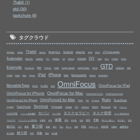
7habit (1)
gtd (30)
taskchute (8)
タグクラウド
7habit
Analytics
Android
apache
aTimeLogger
43Folders
43Tabs
abrAsus
Apple
Aterm
Automator
DIY
Desktop
CLI
Debug
Due
bison/flex
CableBox
ClipMenu
curl
Doing
Echofon
emacs
GTD
Evernote
fitbit
Facebook
Growl
Forecast
GMail
Google Calendar
Google Reader
Handbrake
Helix
iPhone
iPad
MacbookAir
Mac
HHKB
Moleskine
iCloud
iMac
Ingress
MChute
OmniFocus
MovableType
OmniFocus for iPad
N-04D
NAS
MVNO
OmniFocus for Mac
OmniFocus for iPhone
OmniFocus2 for iOS
OmniFocus2 for iPad
OmniFocus2 for Mac
Ruby
OmniFocus2 for iPhone
ScanSnap
PDCA
Perl
prc-ecma
Terminal
TaskChute
TimeLabel
ustream
Windows8
Synology
Toodledo
UPS
WiMAX
X60
するぷろ
カバン
タスクセラピー
タスク管理
ほぼ日手帳
イベント参加履歴
タスクBar
タスク管理分科会
体重
手帳
ベルクロ
家具
マインドハック研究会
仕事術
企画
収納
合気道
名刺
持たない暮らし
振り返り
改造
東ラ研
旅行記
米国
自転車
書斎
温泉
超整理法
日記
無印
登山
筋トレ
箱根
自宅ラック
読書術
静ラ研
革靴
電子書籍
静岡
風邪
食洗機