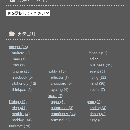
カテゴリ
gadget (75)
android (5)
lifehack (97)
imac (1)
adler
ipad (12)
business (13)
iphone (25)
hobby (15)
event (31)
macbook (5)
effector (1)
living (22)
stationery (12)
shoecare (5)
mind (36)
thinkpad (2)
cycling (4)
social (7)
mac (47)
lifelog (10)
apps (5)
prog (22)
blog (41)
automator (3)
coding (4)
health (14)
omnifocus (38)
debug (2)
moblog (14)
terminal (9)
ruby (8)
taskmgt (79)