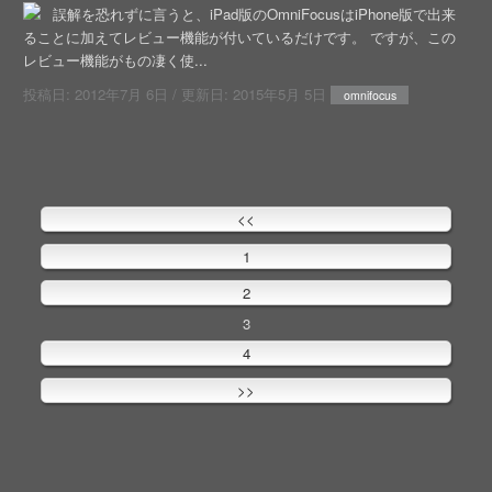
誤解を恐れずに言うと、iPad版のOmniFocusはiPhone版で出来
ることに加えてレビュー機能が付いているだけです。 ですが、この
レビュー機能がもの凄く使...
投稿日:
2012年7月 6日
/ 更新日:
2015年5月 5日
omnifocus
<<
1
2
3
4
>>