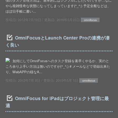
僕のタスク管理方法は、基本的にはシンプルにしたいのですが…なに
やら複雑怪奇な状態になってしまっています(^_^;) 予定全般などは、
ほぼ日手帳に書い...
投稿日:
2012年7月10日
/ 更新日:
2016年5月23日
omnifocus
OmniFocusとLaunch Center Proの連携が凄
く良い
如何にしてOmniFocusへのタスク登録を素早くやるか、実のと
ころ余り上手い方法は無いのですが(^_^;) # メールなどで登録出来た
り、WebAPPの様なA...
投稿日:
2012年7月 8日
/ 更新日:
2015年5月 5日
omnifocus
OmniFocus for iPadはプロジェクト管理に最
適