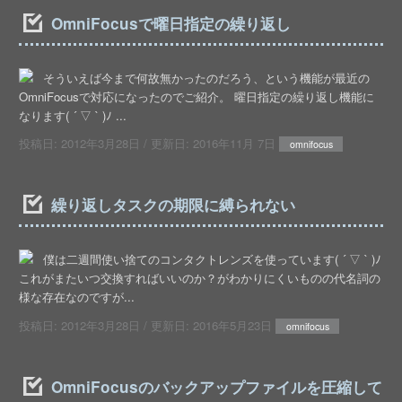
OmniFocusで曜日指定の繰り返し
そういえば今まで何故無かったのだろう、という機能が最近の
OmniFocusで対応になったのでご紹介。 曜日指定の繰り返し機能に
なります( ´ ▽ ` )ﾉ ...
投稿日:
2012年3月28日
/ 更新日:
2016年11月 7日
omnifocus
繰り返しタスクの期限に縛られない
僕は二週間使い捨てのコンタクトレンズを使っています( ´ ▽ ` )ﾉ
これがまたいつ交換すればいいのか？がわかりにくいものの代名詞の
様な存在なのですが...
投稿日:
2012年3月28日
/ 更新日:
2016年5月23日
omnifocus
OmniFocusのバックアップファイルを圧縮して