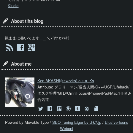
Kindle
About tihs blog
気ままに書いてます＿_ ＼ﾉ'∀ﾝ ﾋｬｯﾎｳ
About me
Ken AKASHI
(ksworks) a.k.a. Ks
Attribute: ダラリーマン/適当人間/C++/USP/Lifehack/
タスク管理/GTD/OmniFocus/iPhone/iPad/Mac/HHKB/
合気道
Powerd by Movable Type /
SEO Tuning Eiger by drk7.jp
/
Elusive-Icons
Webont