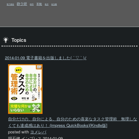
静ラ研
革靴
電子書籍
静岡
風邪
食洗機
Topics
2014-01-09 電子書籍を出版しました( ´ ▽ ` )ﾉ
自分だけの、自分による、自分のための喜楽なタスク管理術 無理しな
くても達成感はあり！ (impress QuickBooks)[Kindle版]
posted with
ヨメレバ
明石健 インプレス 2014-01-09