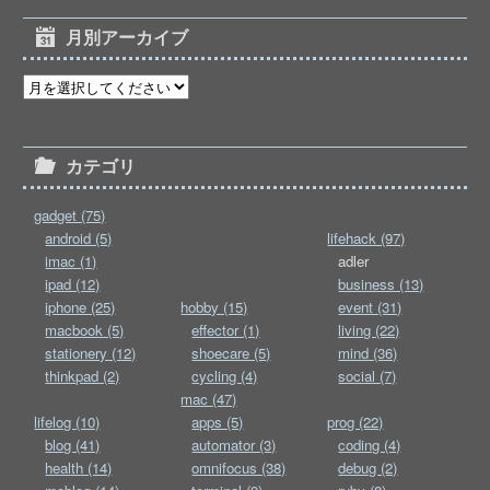
月別アーカイブ
カテゴリ
gadget (75)
android (5)
lifehack (97)
imac (1)
adler
ipad (12)
business (13)
iphone (25)
hobby (15)
event (31)
macbook (5)
effector (1)
living (22)
stationery (12)
shoecare (5)
mind (36)
thinkpad (2)
cycling (4)
social (7)
mac (47)
lifelog (10)
apps (5)
prog (22)
blog (41)
automator (3)
coding (4)
health (14)
omnifocus (38)
debug (2)