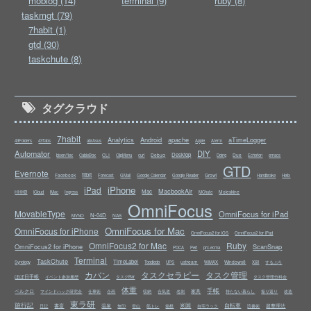
moblog (14)
terminal (9)
ruby (8)
taskmgt (79)
7habit (1)
gtd (30)
taskchute (8)
タグクラウド
7habit
Analytics
Android
apache
aTimeLogger
43Folders
43Tabs
abrAsus
Apple
Aterm
Automator
DIY
Desktop
CLI
Debug
Due
bison/flex
CableBox
ClipMenu
curl
Doing
Echofon
emacs
GTD
Evernote
fitbit
Facebook
Growl
Forecast
GMail
Google Calendar
Google Reader
Handbrake
Helix
iPhone
iPad
MacbookAir
Mac
HHKB
Moleskine
iCloud
iMac
Ingress
MChute
OmniFocus
MovableType
OmniFocus for iPad
N-04D
NAS
MVNO
OmniFocus for Mac
OmniFocus for iPhone
OmniFocus2 for iOS
OmniFocus2 for iPad
OmniFocus2 for Mac
Ruby
OmniFocus2 for iPhone
ScanSnap
PDCA
Perl
prc-ecma
Terminal
TaskChute
TimeLabel
ustream
Windows8
Synology
Toodledo
UPS
WiMAX
X60
するぷろ
カバン
タスクセラピー
タスク管理
ほぼ日手帳
イベント参加履歴
タスクBar
タスク管理分科会
体重
手帳
ベルクロ
家具
マインドハック研究会
仕事術
企画
収納
合気道
名刺
持たない暮らし
振り返り
改造
東ラ研
旅行記
米国
自転車
書斎
温泉
超整理法
日記
無印
登山
筋トレ
箱根
自宅ラック
読書術