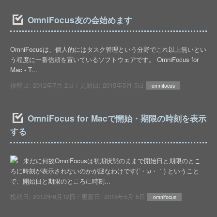
OmniFocus友の会始めます
OmniFocusは、個人的にはタスク管理という分野でこれ以上無いとい
う程度に一番信頼を置いているソフトウェアです。 OmniFocus for
Mac - T...
投稿日:
2012年7月 2日
/ 更新日:
2015年5月 5日
omnifocus
OmniFocus for Macで開始・期限の時刻を表示
する
未だに何故OmniFocusは初期状態のままで開始日と期限のとこ
ろに時刻が表示されないのかが謎なわけです(´・ω・｀) ということ
で、開始日と期限のところに時刻...
投稿日:
2012年6月12日
/ 更新日:
2015年5月 5日
omnifocus