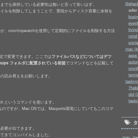
lifehac
つまでも保持している必要性は無いと言って良いはず。
adler
ァイルを削除してしまうことで、普段からディスク容量に余裕を
busin
event
living
cron/tmpwatchを使用して定期的にファイルを削除する方法
mind 
socia
mac (4
apps 
境設定で変更できます。ここでは
ファイルパスなどについてはデフ
autom
 Backups フォルダに配置されている前提
でコマンドなどを記載して
omnif
termi
りの読み替えをお願いします。
taskmg
7habi
gtd (
taskc
tch というコマンドを使います。
のですが、Mac OSでは、Macports環境にしていてもこのコマ
う必要が出てきます。
してきてコンパイルしました。
43Folders
43Tab