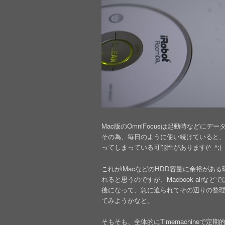
Mac版のOmniFocusは起動時などに
その為、毎日のように使い続けていると
ってしまっている可能性があります(^_^;)
これがiMacなどのHDD容量に余裕があ
れると思うのですが、Macbook air
後になって、急に迫られてその辺りの整
てみようかなと。
そもそも、全体的にTimemachineで定