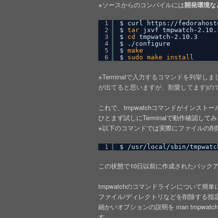
※ソースからのコンパイルには
開発環境な
1
$ curl https:
//fedorahost
2
$ 
tar
jxvf tmpwatch-2.10.
3
$ 
cd
tmpwatch-2.10.3
4
$ .
/configure
5
$ 
make
6
$ 
sudo
make
install
※Terminalで入力するコマンドを列挙しま
が出てると思いますが、割愛してます)の
これで、tmpwatchコマンドがインス
ひとまず試しにTerminalで動作確認して
※以下のコマンドでは実際にファイルの削
1
$ 
/usr/local/sbin/tmpwatc
この状態で10日以前に作成されたバックアップ
tmpwatchのコマンドラインについて簡
ファイル/ディレクトリなどを削除する指
細かいオプションの説明を man tmpwat
す。