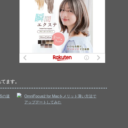
れてます。
iOSの違
OmniFocus2 for Macをメリット薄い方法で
アップデートしてみた