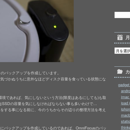
データのバックアップを作成しています。
、気づかぬうちに意外なほどディスク容量を食っている状態にな
gadget 
andro
imac 
る環境であれば、気にしないという方法(限度はあるにしても)も取
ipad 
などではSSDの容量を気にしなければならない事も多いわけで…
iphon
理をする事になる前に、今のうちからその辺りの整理方法を考え
macb
stati
think
期的にバックアップを作成しているのであれば、OmniFocusのバッ