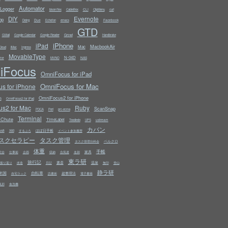
Automator
Logger
CLI
bison/flex
CableBox
ClipMenu
curl
Evernote
DIY
op
Due
Facebook
Doing
Echofon
emacs
mpwatch-2.10.3.
tar
.bz
GTD
Growl
GMail
Google Calendar
Google Reader
Handbrake
iPhone
iPad
MacbookAir
Mac
Cloud
iMac
Ingress
MovableType
N-04D
ine
NAS
MVNO
iFocus
OmniFocus for iPad
OmniFocus for Mac
s for iPhone
OmniFocus2 for iPhone
S
OmniFocus2 for iPad
s2 for Mac
Ruby
ScanSnap
PDCA
Perl
prc-ecma
Terminal
kChute
TimeLabel
ustream
Toodledo
UPS
カバン
ws8
ほぼ日手帳
X60
するぷろ
イベント参加履歴
スクセラピー
タスク管理
ベルクロ
タスク管理分科会
体重
手帳
家具
究会
tory
仕事術
企画
収納
合気道
名刺
東ラ研
旅行記
書斎
温泉
振り返り
改造
日記
無印
登山
静ラ研
米国
自転車
超整理法
自宅ラック
読書術
電子書籍
風邪
食洗機