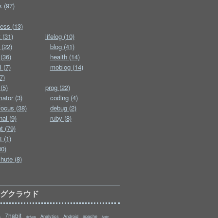
k (97)
ess (13)
 (31)
lifelog (10)
 (22)
blog (41)
(36)
health (14)
l (7)
moblog (14)
7)
(5)
prog (22)
ator (3)
coding (4)
ocus (38)
debug (2)
nal (9)
ruby (8)
t (79)
t (1)
30)
hute (8)
タグクラウド
7habit
Analytics
Android
apache
s
abrAsus
Apple