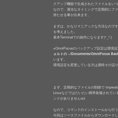
クアップ機能で生成されたファイルをい
なので、適当なタイミングで定期的にフ
持たせる事が出来ます。
まずは、かなりマニアックな方法なのですが、
を考えました。
基本Terminalでの操作になります(^_^;)
※OmniFocusのバックアップ設定は環
ォルトの ~/Documents/OmniFocus
います。
環境設定を変更している方は適時その辺
まず、定期的なファイルの削除で tmpwa
Linuxなどではだいたい標準装備されている
ンドがありませんorz
なので、コマンドのインストールから行
今回はソースファイルからダウンロード