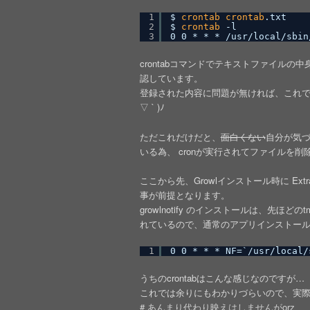
1
$ 
crontab
crontab
.txt
2
$ 
crontab
-l
3
0 0 * * * 
/usr/local/sbin
crontabコマンドでテキストファイルの中身
認しています。
登録された内容に問題が無ければ、これで
▽ ` )ﾉ
ただこれだけだと、
面白くない
自分が気
いる為、 cronが実行されてファイルを削
ここから先、Growlインストール時に Extr
事が前提となります。
growlnotify のインストールは、先ほど
れているので、通常のアプリインストール
1
0 0 * * * NF=`/usr/local/
うちのcrontabはこんな感じなのですが…
これでは余りにもわかりづらいので、実際の
# あんまり代わり映えはしませんがorz