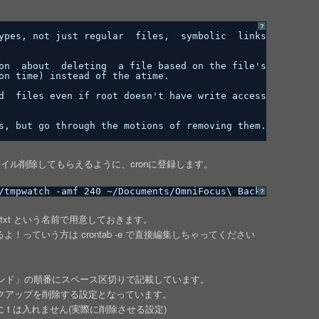
?
ypes, not just regular  files,  symbolic  links
on  about  deleting  a file based on the file's
on time) instead of the atime.
d  files even if root doesn't have write access
s, but go through the motions of removing them.
イル削除してもらえるように、cronに登録します。
/tmpwatch -amf 240 ~/Documents/OmniFocus\ Backups/ 2&>1 
?
.txt という名前で用意しておきます。
！っていう方は crontab -e で直接編集しちゃってください
コマンド」の順番にスペース区切りで記載しています。
バックアップを削除する設定となっています。
に t は入れません(実際に削除させる設定)