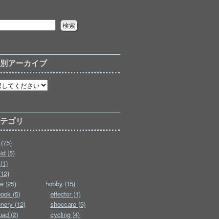
月別アーカイブ
カテゴリ
(75)
id (5)
(1)
(12)
e (25)
hobby (15)
ook (5)
effector (1)
onery (12)
shoecare (5)
pad (2)
cycling (4)