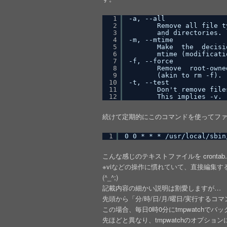
1
-a, --all
2
Remove all file t
3
and directories.
4
-m, --mtime
5
Make  the  decisi
6
mtime (modificati
7
-f, --force
8
Remove  root-owne
9
(akin to rm -f).
10
-t, --test
11
Don't remove file
12
This implies -v.
続けて定期的にこのコマンドを使ってファ
1
0 0 * * * /usr/local/sbin
こんな感じのテキストファイルを crontab
※viなどの操作に慣れていて、直接編集するよ
(^_^;)
記載内容の細かい説明は割愛しますが…
先頭から「分/時/日/月/曜日/実行する
この場合、毎日0時0分にtmpwatchで
先ほどと異なり、tmpwatchのオプション