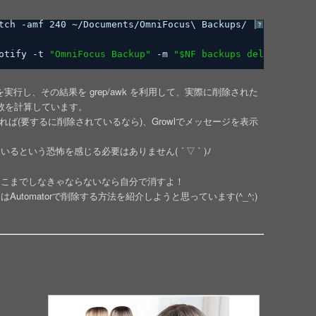
tch
-amf 240 ~
/Documents/OmniFocus
\ Backups/ | 
grep
-e 
'
?
otify
-t 
"OmniFocus Backup"
-m 
"$NF backups deleted."
;
を実行し、その結果を grep/awk を利用して、実際に削除された
)の数を計算しています。
れば(要するに削除されているなら)、Growlでメッセージを表示
という恐怖を感じる必要はありません( ´ ▽ ` )ﾉ
ここまでしなきゃならないなら自分で消すよ！
tomatorで削除する方法を紹介しようと思っています(^_^;)