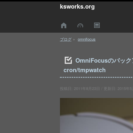
ksworks.org
ブログ
omnifocus
OmniFocusのバ
cron/tmpwatch
投稿日:
2011年8月23日
/ 更新日:
2015年5