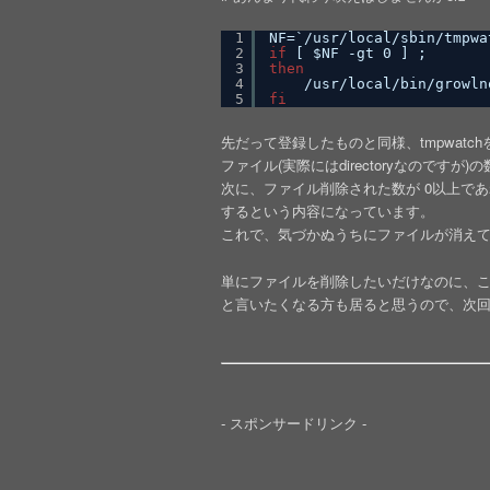
1
NF=`
/usr/local/sbin/tmpwa
2
if
[ $NF -gt 0 ] ;
3
then
4
/usr/local/bin/growln
5
fi
先だって登録したものと同様、tmpwatch
ファイル(実際にはdirectoryなのですが
次に、ファイル削除された数が 0以上であ
するという内容になっています。
これで、気づかぬうちにファイルが消えている
単にファイルを削除したいだけなのに、
と言いたくなる方も居ると思うので、次回はAu
- スポンサードリンク -