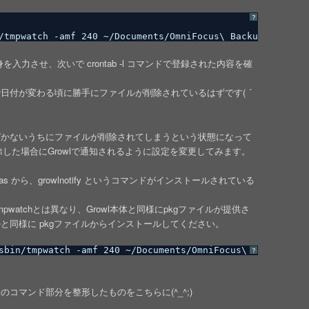
?
/tmpwatch
-amf 240 ~
/Documents/OmniFocus
\ Backups/ 2&>1 
を入力させ、次いで crontab -l コマンドで登録された内容を確
日付が変わる頃に勝手にファイルが削除されているはずです( ´
づかないうちにファイルが削除されてしまうという状態になって
除した場合にGrowlで通知されるように設定を変更してみます。
as から、growlnotify というコマンドがインストールされている
のtmpwatchとは異なり、Growl本体と同様にpkgファイルが提供さ
と同様に pkgファイルからインストールしてください。
sbin/tmpwatch -amf 240 ~/Documents/OmniFocus\ Backups/ |
?
コマンド部分を整形したものをこちらに(^_^;)