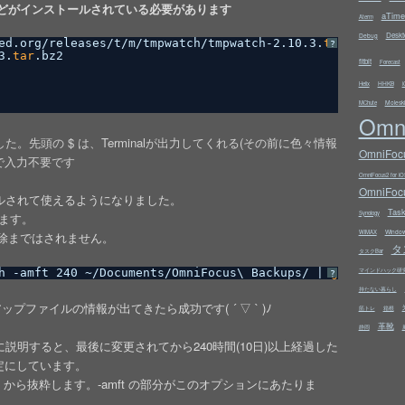
どがインストールされている必要があります
aTime
Aterm
Deskt
Debug
ed
.org
/releases/t/m/tmpwatch/tmpwatch-2
.10.3.
tar
.bz2 > t
?
3.
tar
.bz2
fitbit
Forecast
HHKB
Helix
i
Molesk
MChute
Omn
した。先頭の $ は、Terminalが出力してくれる(その前に色々情報
OmniFocu
で入力不要です
OmniFocus2 for iO
OmniFocu
トールされて使えるようになりました。
Tas
Synology
みます。
Windo
WiMAX
除まではされません。
タ
タスクBar
h
-amft 240 ~
/Documents/OmniFocus
\ Backups/ | 
grep
マインドハック研
direc
?
持たない暮らし
ファイルの情報が出てきたら成功です( ´ ▽ ` )ﾉ
筋トレ
箱根
革靴
静岡
単に説明すると、最後に変更されてから240時間(10日)以上経過した
定にしています。
ch から抜粋します。-amft の部分がこのオプションにあたりま