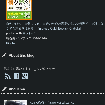
自分だけの、自分による、自分のための喜楽なタスク管理術 無理しな
くても達成感はあり！ (impress QuickBooks)[Kindle版]
posted with
ヨメレバ
明石健 インプレス 2014-01-09
Kindle
About tihs blog
気ままに書いてます＿_ ＼ﾉ'∀ﾝ ﾋｬｯﾎｳ
About me
Ken AKASHI
(ksworks) a.k.a. Ks