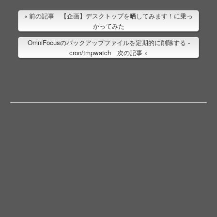
前の記事 【企画】デスクトップを晒してみます！に乗っ
かってみた
OmniFocusのバックアップファイルを定期的に削除する -
cron/tmpwatch 次の記事