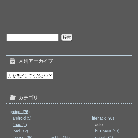
月別アーカイブ
カテゴリ
gadget (75)
android (5)
lifehack (97)
imac (1)
adler
ipad (12)
business (13)
iphone (25)
hobby (15)
event (31)