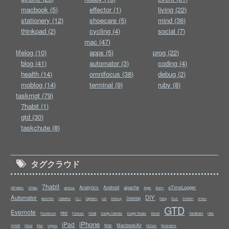
macbook (5)
effector (1)
living (22)
stationery (12)
shoecare (5)
mind (36)
thinkpad (2)
cycling (4)
social (7)
mac (47)
lifelog (10)
apps (5)
prog (22)
blog (41)
automator (3)
coding (4)
health (14)
omnifocus (38)
debug (2)
moblog (14)
terminal (9)
ruby (8)
taskmgt (79)
7habit (1)
gtd (30)
taskchute (8)
タグクラウド
7habit
Analytics
Android
apache
aTimeLogger
43Folders
43Tabs
abrAsus
Apple
Aterm
Automator
DIY
Desktop
CLI
Debug
Due
bison/flex
CableBox
ClipMenu
curl
Doing
Echofon
emacs
GTD
Evernote
fitbit
Facebook
Growl
Forecast
GMail
Google Calendar
Google Reader
Handbrake
Helix
iPhone
iPad
MacbookAir
Mac
HHKB
Moleskine
iCloud
iMac
Ingress
MChute