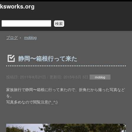
ksworks.org
ブログ
moblog
静岡〜箱根行って来た
投稿日:
2011年8月21日
/ 更新日:
2015年5月 5日
moblog
家族旅行で静岡〜箱根に行って来たので、折角だから撮った写真など
を。
写真多めなので閲覧注意(^_^;)