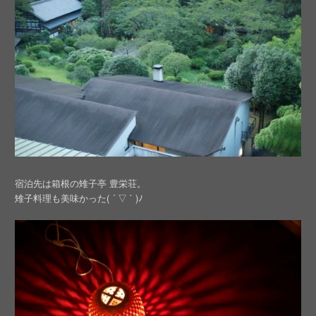
宿泊先は箱根の雉子亭 豊栄荘。
雉子料理も美味かった( ´ ▽ ` )ﾉ