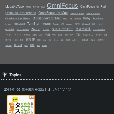
OmniFocus
MovableType
OmniFocus for iPad
N-04D
NAS
MVNO
OmniFocus for Mac
OmniFocus for iPhone
OmniFocus2 for iOS
OmniFocus2 for iPad
OmniFocus2 for Mac
Ruby
OmniFocus2 for iPhone
ScanSnap
PDCA
Perl
prc-ecma
Terminal
TaskChute
TimeLabel
ustream
Windows8
Synology
Toodledo
UPS
WiMAX
X60
するぷろ
カバン
タスクセラピー
タスク管理
ほぼ日手帳
イベント参加履歴
タスクBar
タスク管理分科会
体重
手帳
ベルクロ
家具
マインドハック研究会
仕事術
企画
収納
合気道
名刺
持たない暮らし
振り返り
改造
東ラ研
旅行記
米国
自転車
書斎
温泉
超整理法
日記
無印
登山
筋トレ
箱根
自宅ラック
読書術
静ラ研
革靴
電子書籍
静岡
風邪
食洗機
Topics
2014-01-09 電子書籍を出版しました( ´ ▽ ` )ﾉ