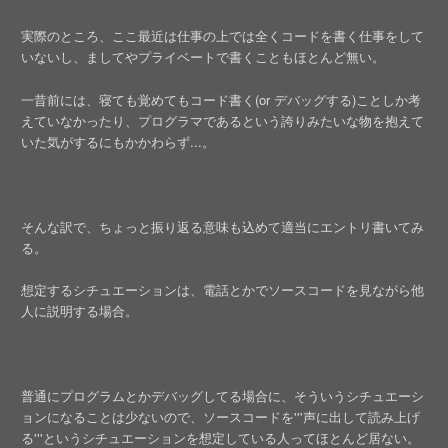
実際のところ、ここ最近は仕事の上では全くコードを書く仕事をして
いないし、ましてやプライベートで書くこともほとんど無い。
一昔前には、寝ても覚めてもコード書く(or デバッグする)ことしか考
えていなかったり、プログラマであるという誇りみたいな物を抱えて
いた気がするにもかかわらず...。
そんな訳で、ちょっと振り返る意味も込めて適当にエントリ書いてみ
る。
想定するシチュエーションは、電話とかでソースコードを見ながら他
人に説明する場合。
普通にプログラムとかデバッグしてる場合に、そういうシチュエーシ
ョンになることは少ないので、ソースコードを'''声に出して読み上げ
る'''というシチュエーションを想定している人ってほとんど居ない。