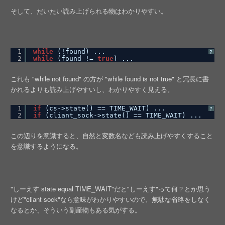
そして、だいたい読み上げられる物はわかりやすい。
1
while
(!found) ...  
?
2
while
(found != 
true
) ...
これも "while not found" の方が "while found is not true" と冗長に書
かれるよりも読み上げやすいし、わかりやすく見える。
1
if
(cs->state() == TIME_WAIT) ...  
?
2
if
(cliant_sock->state() == TIME_WAIT) ...
この辺りを意識すると、自然と変数名なども読み上げやすくすること
を意識するようになる。
"しーえす state equal TIME_WAIT"だと"しーえす"って何？とか思う
けど"cliant sock"なら意味がわかりやすいので、無駄な省略をしなく
なるとか、そういう副産物もある気がする。