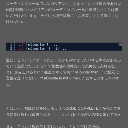
コーディングルールでハンガリアンにしなきゃ！という場合があれば
(僕は実際にハンガリアンのコーディングルールに遭遇したことは無
いんだけど)、まぁ、そういう場合は単に「お約束」として気にしな
ければいい。
1
if
(nCounter) ...
?
2
if
(nCounter != 0) ...
逆に、こういうパターンだと、わかりやすかったりする利点があるっ
ていう主張はたしかにそう(整数値を比較なしで条件文に入れるな、
と)。読み上げるという観点で考えても"if nCounter then..." は流石に
言葉が足りてない。"if nCounte is not 0 then..." にするとすっきりす
る。
とはいえ、無駄に頭をひねるよりもCODE COMPLETEとか読んで素
直に受け取れば改善される、、、というレベルの話の様な気もするｗ
まぁ、こういう観点でも楽しいよね、というだけの小話。