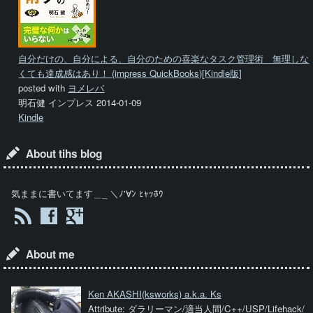
自分だけの、自分による、自分のための喜楽なタスク管理術 無理しな
くても達成感はあり！ (impress QuickBooks)[Kindle版]
posted with
ヨメレバ
明石健 インプレス 2014-01-09
Kindle
About tihs blog
気ままに書いてます＿_ ＼ﾉ'∀ﾝ ﾋｬｯﾎｳ
About me
Ken AKASHI
(ksworks) a.k.a. Ks
Attribute: ダラリーマン/適当人間/C++/USP/Lifehack/