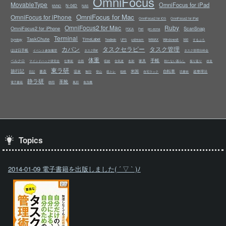
OmniFocus
MovableType
OmniFocus for iPad
N-04D
NAS
MVNO
OmniFocus for Mac
OmniFocus for iPhone
OmniFocus2 for iOS
OmniFocus2 for iPad
OmniFocus2 for Mac
Ruby
OmniFocus2 for iPhone
ScanSnap
PDCA
Perl
prc-ecma
Terminal
TaskChute
TimeLabel
ustream
Windows8
Synology
Toodledo
UPS
WiMAX
X60
するぷろ
カバン
タスクセラピー
タスク管理
ほぼ日手帳
イベント参加履歴
タスクBar
タスク管理分科会
体重
手帳
ベルクロ
家具
マインドハック研究会
仕事術
企画
収納
合気道
名刺
持たない暮らし
振り返り
改造
東ラ研
旅行記
米国
自転車
書斎
温泉
超整理法
日記
無印
登山
筋トレ
箱根
自宅ラック
読書術
静ラ研
革靴
電子書籍
静岡
風邪
食洗機
Topics
2014-01-09 電子書籍を出版しました( ´ ▽ ` )ﾉ