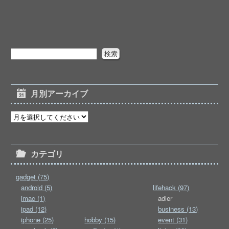
月別アーカイブ
カテゴリ
gadget (75)
android (5)
lifehack (97)
imac (1)
adler
ipad (12)
business (13)
iphone (25)
hobby (15)
event (31)