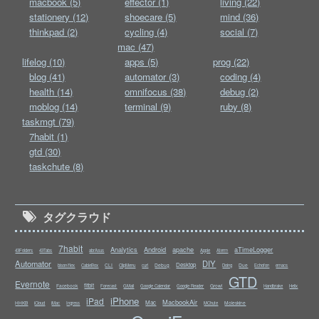
macbook (5)
effector (1)
living (22)
stationery (12)
shoecare (5)
mind (36)
thinkpad (2)
cycling (4)
social (7)
mac (47)
lifelog (10)
apps (5)
prog (22)
blog (41)
automator (3)
coding (4)
health (14)
omnifocus (38)
debug (2)
moblog (14)
terminal (9)
ruby (8)
taskmgt (79)
7habit (1)
gtd (30)
taskchute (8)
タグクラウド
7habit
Analytics
Android
apache
aTimeLogger
43Folders
43Tabs
abrAsus
Apple
Aterm
Automator
DIY
Desktop
CLI
Debug
Due
bison/flex
CableBox
ClipMenu
curl
Doing
Echofon
emacs
GTD
Evernote
fitbit
Facebook
Growl
Forecast
GMail
Google Calendar
Google Reader
Handbrake
Helix
iPhone
iPad
MacbookAir
Mac
HHKB
Moleskine
iCloud
iMac
Ingress
MChute