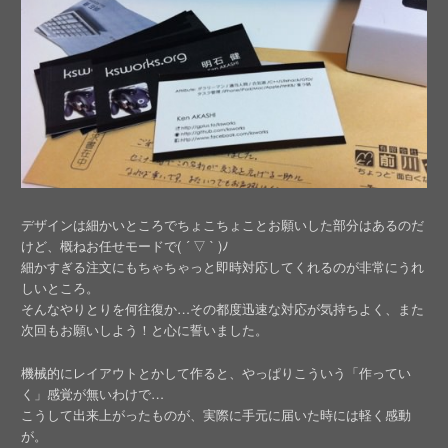
デザインは細かいところでちょこちょことお願いした部分はあるのだ
けど、概ねお任せモードで( ´ ▽ ` )ﾉ
細かすぎる注文にもちゃちゃっと即時対応してくれるのが非常にうれ
しいところ。
そんなやりとりを何往復か…その都度迅速な対応が気持ちよく、また
次回もお願いしよう！と心に誓いました。
機械的にレイアウトとかして作ると、やっぱりこういう「作ってい
く」感覚が無いわけで…
こうして出来上がったものが、実際に手元に届いた時には軽く感動
が。