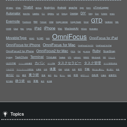
7habit
Analytics
Android
apache
aTimeLogger
43Folders
43Tabs
abrAsus
Apple
Aterm
Automator
DIY
Desktop
CLI
Debug
Due
bison/flex
CableBox
ClipMenu
curl
Doing
Echofon
emacs
GTD
Evernote
fitbit
Facebook
Growl
Forecast
GMail
Google Calendar
Google Reader
Handbrake
Helix
iPhone
iPad
MacbookAir
Mac
HHKB
Moleskine
iCloud
iMac
Ingress
MChute
OmniFocus
MovableType
OmniFocus for iPad
N-04D
NAS
MVNO
OmniFocus for Mac
OmniFocus for iPhone
OmniFocus2 for iOS
OmniFocus2 for iPad
OmniFocus2 for Mac
Ruby
OmniFocus2 for iPhone
ScanSnap
PDCA
Perl
prc-ecma
Terminal
TaskChute
TimeLabel
ustream
Windows8
Synology
Toodledo
UPS
WiMAX
X60
するぷろ
カバン
タスクセラピー
タスク管理
ほぼ日手帳
イベント参加履歴
タスクBar
タスク管理分科会
体重
手帳
ベルクロ
家具
マインドハック研究会
仕事術
企画
収納
合気道
名刺
持たない暮らし
振り返り
改造
東ラ研
旅行記
米国
自転車
書斎
温泉
超整理法
日記
無印
登山
筋トレ
箱根
自宅ラック
読書術
静ラ研
革靴
電子書籍
静岡
風邪
食洗機
Topics