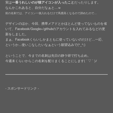
実は
一番うれしいのが猫アイコンが入ったこと
だったりします。
なんかこれあると、自分だなぁと…ｗ
前の名刺では、アイコン一個入れるだけで馬鹿高くなるので諦めたので…
デザインのほか、今回、携帯メアドとかほとんど使ってないものを省
いて、Facebook/Google+/githubのアカウントを入れてみるなどの更
新をしました。
まぁ、Facebookくらいしかまともに使っていないのだけど…一応、
というか…使いこなしたいなぁという願望込みで(^_^;)
ということで、今までの名刺は先日の静ラ研で打ち止め。
今週末くらいからこの名刺を配りまくることにします( ´ ▽ ` )ﾉ
- スポンサードリンク -