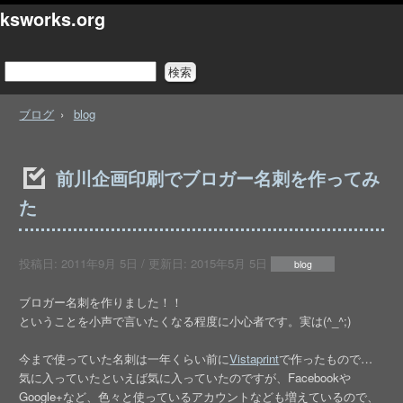
ksworks.org
ブログ
blog
前川企画印刷でブロガー名刺を作ってみ
た
投稿日:
2011年9月 5日
/ 更新日:
2015年5月 5日
blog
ブロガー名刺を作りました！！
ということを小声で言いたくなる程度に小心者です。実は(^_^;)
今まで使っていた名刺は一年くらい前に
Vistaprint
で作ったもので…
気に入っていたといえば気に入っていたのですが、Facebookや
Google+など、色々と使っているアカウントなども増えているので、