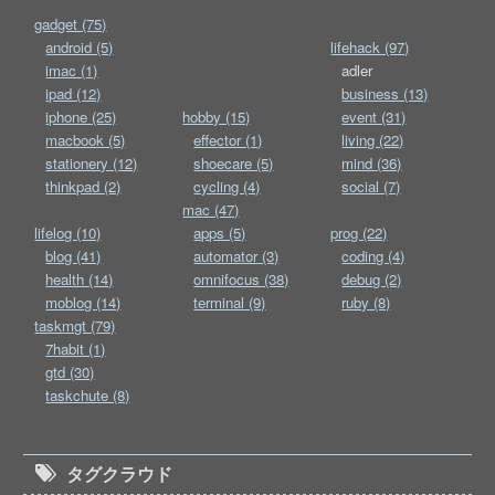
gadget (75)
android (5)
lifehack (97)
imac (1)
adler
ipad (12)
business (13)
iphone (25)
hobby (15)
event (31)
macbook (5)
effector (1)
living (22)
stationery (12)
shoecare (5)
mind (36)
thinkpad (2)
cycling (4)
social (7)
mac (47)
lifelog (10)
apps (5)
prog (22)
blog (41)
automator (3)
coding (4)
health (14)
omnifocus (38)
debug (2)
moblog (14)
terminal (9)
ruby (8)
taskmgt (79)
7habit (1)
gtd (30)
taskchute (8)
タグクラウド