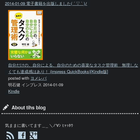
2014-01-09 電子書籍を出版しました( ´ ▽ ` )ﾉ
自分だけの、自分による、自分のための喜楽なタスク管理術 無理しな
くても達成感はあり！ (impress QuickBooks)[Kindle版]
posted with
ヨメレバ
明石健 インプレス 2014-01-09
Kindle
About tihs blog
気ままに書いてます＿_ ＼ﾉ'∀ﾝ ﾋｬｯﾎｳ