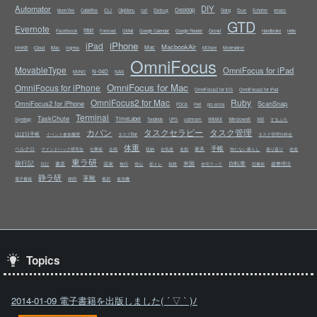
Automator
DIY
Desktop
CLI
Debug
Due
bison/flex
CableBox
ClipMenu
curl
Doing
Echofon
emacs
GTD
Evernote
fitbit
Facebook
Growl
Forecast
GMail
Google Calendar
Google Reader
Handbrake
Helix
iPhone
iPad
MacbookAir
Mac
HHKB
Moleskine
iCloud
iMac
Ingress
MChute
OmniFocus
MovableType
OmniFocus for iPad
N-04D
NAS
MVNO
OmniFocus for Mac
OmniFocus for iPhone
OmniFocus2 for iOS
OmniFocus2 for iPad
OmniFocus2 for Mac
Ruby
OmniFocus2 for iPhone
ScanSnap
PDCA
Perl
prc-ecma
Terminal
TaskChute
TimeLabel
ustream
Windows8
Synology
Toodledo
UPS
WiMAX
X60
するぷろ
カバン
タスクセラピー
タスク管理
ほぼ日手帳
イベント参加履歴
タスクBar
タスク管理分科会
体重
手帳
ベルクロ
家具
マインドハック研究会
仕事術
企画
収納
合気道
名刺
持たない暮らし
振り返り
改造
東ラ研
旅行記
米国
自転車
書斎
温泉
超整理法
日記
無印
登山
筋トレ
箱根
自宅ラック
読書術
静ラ研
革靴
電子書籍
静岡
風邪
食洗機
Topics
2014-01-09 電子書籍を出版しました( ´ ▽ ` )ﾉ