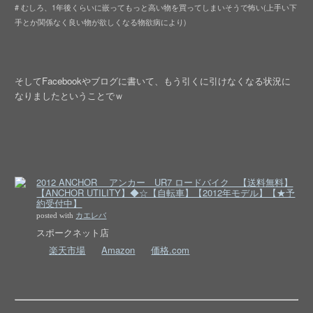
# むしろ、1年後くらいに嵌ってもっと高い物を買ってしまいそうで怖い(上手い下
手とか関係なく良い物が欲しくなる物欲病により)
そしてFacebookやブログに書いて、もう引くに引けなくなる状況に
なりましたということでｗ
2012 ANCHOR アンカー UR7 ロードバイク 【送料無料】
【ANCHOR UTILITY】◆☆【自転車】【2012年モデル】【★予
約受付中】
posted with
カエレバ
スポークネット店
楽天市場
Amazon
価格.com