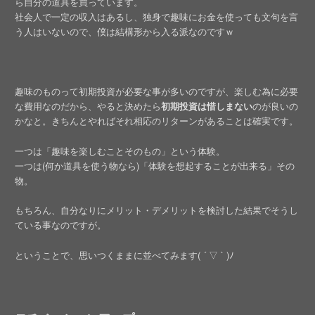
ら自分の道具を買っています。
社会人で一定の収入はあるし、独身で趣味にお金を使っても文句を言
う人はいないので、僕は結構形から入る派なのですｗ
趣味のものって初期投資が必要な事が多いのですが、楽しむ為に必要
な費用なのだから、やると決めたら
初期投資は惜しまない
のが良いの
かなと。きちんとやればそれ相応のリターンがあることは確実です。
一つは「趣味を楽しむことそのもの」という体験。
一つは(何か道具を使う物なら)「体験を想起することが出来る」その
物。
もちろん、自分なりにメリット・デメリットを検討した結果でそうし
ている事なのですが。
ということで、思いつくままに並べてみます( ´ ▽ ` )ﾉ