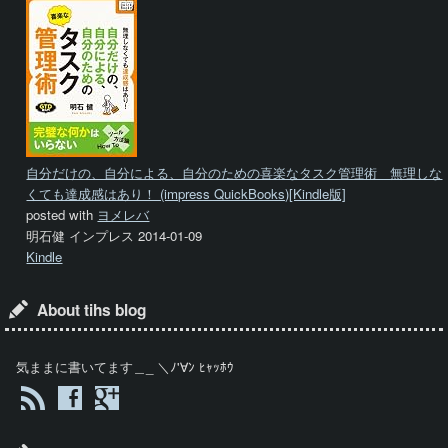
自分だけの、自分による、自分のための喜楽なタスク管理術 無理しな
くても達成感はあり！ (impress QuickBooks)[Kindle版]
posted with
ヨメレバ
明石健 インプレス 2014-01-09
Kindle
About tihs blog
気ままに書いてます＿_ ＼ﾉ'∀ﾝ ﾋｬｯﾎｳ