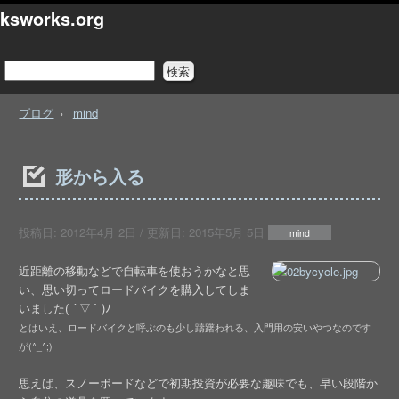
ksworks.org
ブログ
mind
形から入る
投稿日:
2012年4月 2日
/ 更新日:
2015年5月 5日
mind
近距離の移動などで自転車を使おうかなと思
い、思い切ってロードバイクを購入してしま
いました( ´ ▽ ` )ﾉ
とはいえ、ロードバイクと呼ぶのも少し躊躇われる、入門用の安いやつなのです
が(^_^;)
思えば、スノーボードなどで初期投資が必要な趣味でも、早い段階か