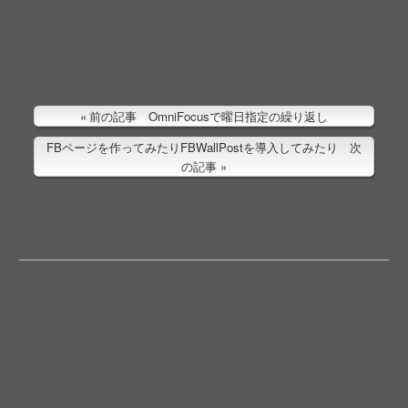
前の記事 OmniFocusで曜日指定の繰り返し
FBページを作ってみたりFBWallPostを導入してみたり 次
の記事