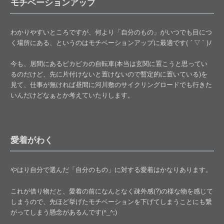
モチベーションアップ
わかりやすいところですが、何より「自分のもの」がいつでも目につ
く場所にある、というのはモチベーションアップに最適です( ´ ▽ ` )ﾉ
今も、居間にあるピカピカの自転車(本当は玄関に置こうと思ってい
るのだけど、先に片付けないと置けないので暫定的に置いている)を
見て、仕事が無ければ昼間に河川敷のサイクリングロードでも行きた
いんだけどなぁとか考えていたりします。
愛着がわく
やはり自分で選んだ「自分のもの」に対する愛着はかなりあります。
これが借り物だと、愛着の前になんとなく疎外感(?)の様な物を感じて
しまうので、先ほど挙げたモチベーションを下げてしまうことにも繋
がってしまう懸念があるんです(^_^;)