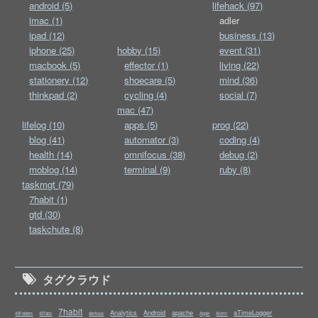
android (5)
lifehack (97)
imac (1)
adler
ipad (12)
business (13)
iphone (25)
hobby (15)
event (31)
macbook (5)
effector (1)
living (22)
stationery (12)
shoecare (5)
mind (36)
thinkpad (2)
cycling (4)
social (7)
mac (47)
lifelog (10)
apps (5)
prog (22)
blog (41)
automator (3)
coding (4)
health (14)
omnifocus (38)
debug (2)
moblog (14)
terminal (9)
ruby (8)
taskmgt (79)
7habit (1)
gtd (30)
taskchute (8)
タグクラウド
7habit
Analytics
Android
apache
aTimeLogger
43Folders
43Tabs
abrAsus
Apple
Aterm