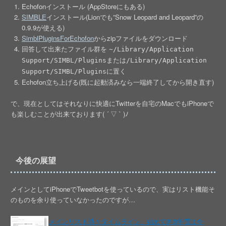
Echofonインストール (AppStoreにもある)
SIMBLE
インストール(Lionでも”Snow Leopard and Leopard”の
0.9.9が使える)
SimblPluginsForEchofon
からzipファイルをダウンロード
回答して出来たファイル群を
~/Library/Application
または
Support/SIMBL/Plugins
/Library/Application
に置く
Support/SIMBL/Plugins
Echofon立ち上げる(既に起動済みなら一端終了してから開き直す)
で、現在としてはそれなりに快適にTwitterを自宅のMacでもiPhoneで
も楽しむことが出来ております( ´ ▽ ` )ﾉ
今後の展望
メインとしてiPhoneでTweetbotを使っているので、実はリスト機能そ
のものを余り使っていなかったのですが…
メインリスト時々タイムライン。始めて約3年僕は今