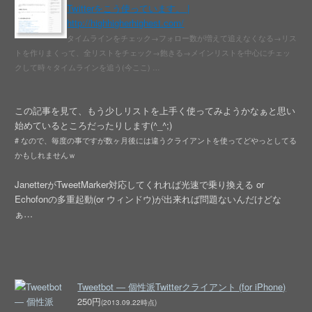
Twitterをこう使っています。 |
http://highhigherhighest.com/
タイムラインをチェック→フォロー数が増えて追えなくなる→リス
トを作りまくって、全リストをチェック→飽きる→メインリストを中心にチェッ
クして時々タイムラインを追う(今ここ) …
この記事を見て、もう少しリストを上手く使ってみようかなぁと思い
始めているところだったりします(^_^;)
# なので、毎度の事ですが数ヶ月後には違うクライアントを使ってどやっとしてる
かもしれませんｗ
JanetterがTweetMarker対応してくれれば光速で乗り換える or
Echofonの多重起動(or ウィンドウ)が出来れば問題ないんだけどな
ぁ…
Tweetbot ― 個性派Twitterクライアント (for iPhone)
250円
(2013.09.22時点)