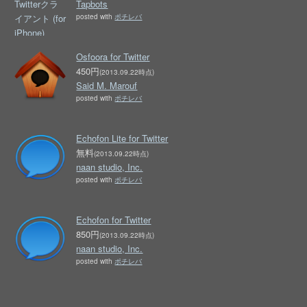
Tapbots
posted with
ポチレバ
Osfoora for Twitter
450円
(2013.09.22時点)
Said M. Marouf
posted with
ポチレバ
Echofon Lite for Twitter
無料
(2013.09.22時点)
naan studio, Inc.
posted with
ポチレバ
Echofon for Twitter
850円
(2013.09.22時点)
naan studio, Inc.
posted with
ポチレバ