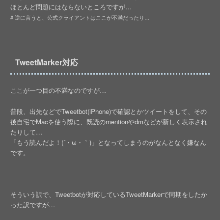
ほとんど問題にはならないところですが…
# 逆に言うと、公式クライアントはここが不満だったり…
TweetMarker対応
ここが一つ目の不満なのですが…
普段、出先などでTweetbot(iPhone)で確認とかツイートをして、その
後自宅でMacを使う際に、既読のmentionやdmなどが新しく表示され
たりして…
「もう読んだよ！(´・ω・｀)」となってしまうのがなんとなく嫌なん
です。
そういう訳で、Tweetbotが対応しているTweetMarkerで同期をしたか
った訳ですが…