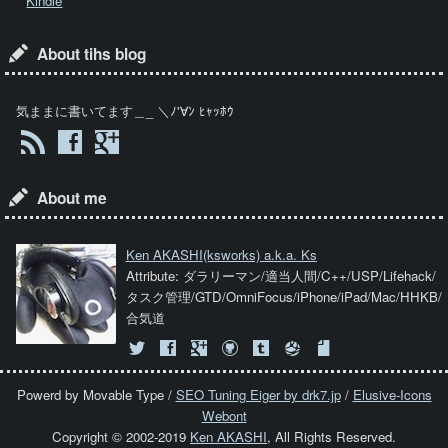
Kindle
About tihs blog
気ままに書いてます＿_ ＼ﾉ'∀ﾝ ﾋｬｯﾎｳ
About me
Ken AKASHI
(ksworks) a.k.a. Ks
Attribute: ダラリーマン/適当人間/C++/USP/Lifehack/
タスク管理/GTD/OmniFocus/iPhone/iPad/Mac/HHKB/
合気道
Powerd by Movable Type /
SEO Tuning Eiger by drk7.jp
/
Elusive-Icons
Webont
Copyright © 2002-2019
Ken AKASHI
, All Rights Reserved.