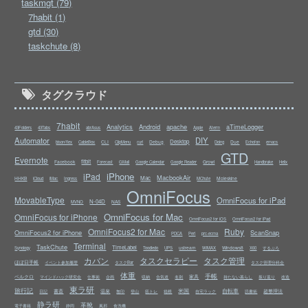
taskmgt (79)
7habit (1)
gtd (30)
taskchute (8)
タグクラウド
7habit
Analytics
Android
apache
aTimeLogger
43Folders
43Tabs
abrAsus
Apple
Aterm
Automator
DIY
Desktop
CLI
Debug
Due
bison/flex
CableBox
ClipMenu
curl
Doing
Echofon
emacs
GTD
Evernote
fitbit
Facebook
Growl
Forecast
GMail
Google Calendar
Google Reader
Handbrake
Helix
iPhone
iPad
MacbookAir
Mac
HHKB
Moleskine
iCloud
iMac
Ingress
MChute
OmniFocus
MovableType
OmniFocus for iPad
N-04D
NAS
MVNO
OmniFocus for Mac
OmniFocus for iPhone
OmniFocus2 for iOS
OmniFocus2 for iPad
OmniFocus2 for Mac
Ruby
OmniFocus2 for iPhone
ScanSnap
PDCA
Perl
prc-ecma
Terminal
TaskChute
TimeLabel
ustream
Windows8
Synology
Toodledo
UPS
WiMAX
X60
するぷろ
カバン
タスクセラピー
タスク管理
ほぼ日手帳
イベント参加履歴
タスクBar
タスク管理分科会
体重
手帳
ベルクロ
家具
マインドハック研究会
仕事術
企画
収納
合気道
名刺
持たない暮らし
振り返り
改造
東ラ研
旅行記
米国
自転車
書斎
温泉
超整理法
日記
無印
登山
筋トレ
箱根
自宅ラック
読書術
静ラ研
革靴
電子書籍
静岡
風邪
食洗機