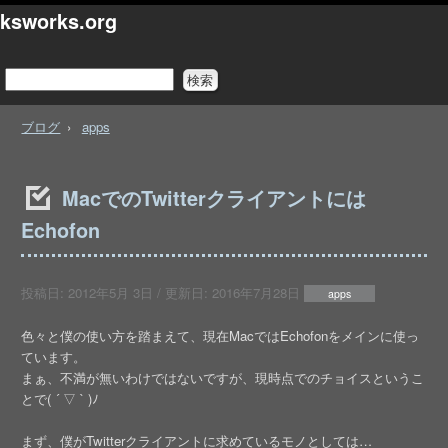
ksworks.org
ブログ
apps
MacでのTwitterクライアントには
Echofon
投稿日:
2012年5月 3日
/ 更新日:
2016年7月28日
apps
色々と僕の使い方を踏まえて、現在MacではEchofonをメインに使っ
ています。
まぁ、不満が無いわけではないですが、現時点でのチョイスというこ
とで( ´ ▽ ` )ﾉ
まず、僕がTwitterクライアントに求めているモノとしては…