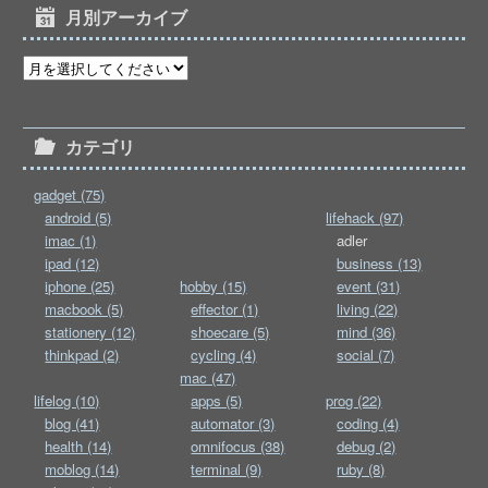
月別アーカイブ
カテゴリ
gadget (75)
android (5)
lifehack (97)
imac (1)
adler
ipad (12)
business (13)
iphone (25)
hobby (15)
event (31)
macbook (5)
effector (1)
living (22)
stationery (12)
shoecare (5)
mind (36)
thinkpad (2)
cycling (4)
social (7)
mac (47)
lifelog (10)
apps (5)
prog (22)
blog (41)
automator (3)
coding (4)
health (14)
omnifocus (38)
debug (2)
moblog (14)
terminal (9)
ruby (8)