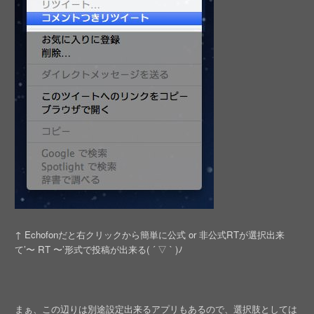
↑ Echofonだと右クリックから簡単に公式 or 非公式RTが選択出来
て’〜 RT 〜’形式で投稿が出来る( ´ ▽ ` )ﾉ
まぁ、この辺りは別途設定出来るアプリもあるので、選択肢としては