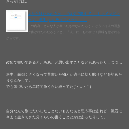
きっかけは…
あなたはだあれ？を、ブログで教えて！ 【 マインドマ
ップ１年生 plus ライフハック！ 】
この内容、どんな人が書いたものなのだろう？ どういう人の視点
で書かれたのだろう？と、 「人」に、ものすごく興味を惹かれる
からです。
改めて書いてみると、ああ、と思い出すことなどもあったりしつつ…
途中、面倒くさくなって昔書いた物とか適当に切り貼りなどを初めた
りなんかして。
でも気づいたら二時間版くらい経ってた(´・ω・｀)
自分なんて別にたいしたことないもんなぁと思う事はあれど、流石に
今まで生きてきた分くらいの書くこととかはあったりして。