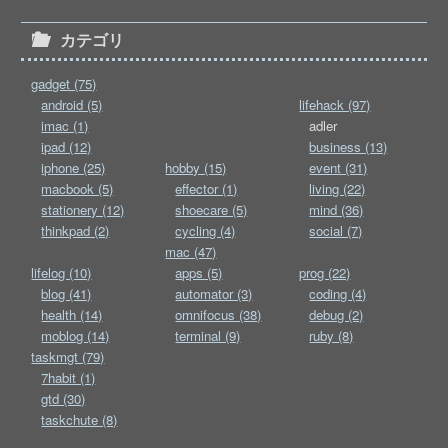
カテゴリ
gadget (75)
android (5)
lifehack (97)
imac (1)
adler
ipad (12)
business (13)
iphone (25)
hobby (15)
event (31)
macbook (5)
effector (1)
living (22)
stationery (12)
shoecare (5)
mind (36)
thinkpad (2)
cycling (4)
social (7)
mac (47)
lifelog (10)
apps (5)
prog (22)
blog (41)
automator (3)
coding (4)
health (14)
omnifocus (38)
debug (2)
moblog (14)
terminal (9)
ruby (8)
taskmgt (79)
7habit (1)
gtd (30)
taskchute (8)