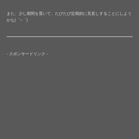
また、少し期間を置いて、たびたび定期的に見直しすることにしよう
かな(゜¬゜)
- スポンサードリンク -