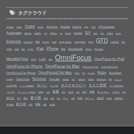
タグクラウド
7habit
Analytics
Android
apache
aTimeLogger
43Folders
43Tabs
abrAsus
Apple
Aterm
Automator
DIY
Desktop
CLI
Debug
Due
bison/flex
CableBox
ClipMenu
curl
Doing
Echofon
emacs
GTD
Evernote
fitbit
Facebook
Growl
Forecast
GMail
Google Calendar
Google Reader
Handbrake
Helix
iPhone
iPad
MacbookAir
Mac
HHKB
Moleskine
iCloud
iMac
Ingress
MChute
OmniFocus
MovableType
OmniFocus for iPad
N-04D
NAS
MVNO
OmniFocus for Mac
OmniFocus for iPhone
OmniFocus2 for iOS
OmniFocus2 for iPad
OmniFocus2 for Mac
Ruby
OmniFocus2 for iPhone
ScanSnap
PDCA
Perl
prc-ecma
Terminal
TaskChute
TimeLabel
ustream
Windows8
Synology
Toodledo
UPS
WiMAX
X60
するぷろ
カバン
タスクセラピー
タスク管理
ほぼ日手帳
イベント参加履歴
タスクBar
タスク管理分科会
体重
手帳
ベルクロ
家具
マインドハック研究会
仕事術
企画
収納
合気道
名刺
持たない暮らし
振り返り
改造
東ラ研
旅行記
米国
自転車
書斎
温泉
超整理法
日記
無印
登山
筋トレ
箱根
自宅ラック
読書術
静ラ研
革靴
電子書籍
静岡
風邪
食洗機