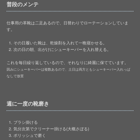
普段のメンテ
仕事用の革靴は二足あるので、日替わりでローテーションしていま
す。
その日履いた靴は、乾燥剤を入れて一晩寝かせる。
次の日の朝、出がけにシューキーパーを入れ替える。
これを毎日繰り返しているので、それなりに綺麗に保てています。
因みにシューキーパーは複数あるので、土日は両方ともシューキーパー入れっぱ
なしで放置
週に一度の靴磨き
ブラシ掛ける
気分次第でクリーナー掛ける(大概さぼる)
ポリッシュで磨く