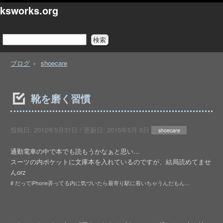
ksworks.org
ブログ
shoecare
靴を磨く習慣
投稿日:
2012年5月31日
/ 更新日:
2015年5月 5日
shoecare
通勤電車の中で本でも読もうかなぁと思い…
スーツの内ポケットに文庫本を入れているのですが、結局読めてませ
んorz
# だってiPhone弄ってる内に気づいたら最寄り駅に着いちゃうんだもん…