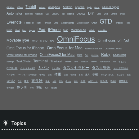
7habit
Analytics
Android
apache
aTimeLogger
43Folders
43Tabs
abrAsus
Apple
Aterm
Automator
DIY
Desktop
CLI
Debug
Due
bison/flex
CableBox
ClipMenu
curl
Doing
Echofon
emacs
GTD
Evernote
fitbit
Facebook
Growl
Forecast
GMail
Google Calendar
Google Reader
Handbrake
Helix
iPhone
iPad
MacbookAir
Mac
HHKB
Moleskine
iCloud
iMac
Ingress
MChute
OmniFocus
MovableType
OmniFocus for iPad
N-04D
NAS
MVNO
OmniFocus for Mac
OmniFocus for iPhone
OmniFocus2 for iOS
OmniFocus2 for iPad
OmniFocus2 for Mac
Ruby
OmniFocus2 for iPhone
ScanSnap
PDCA
Perl
prc-ecma
Terminal
TaskChute
TimeLabel
ustream
Windows8
Synology
Toodledo
UPS
WiMAX
X60
するぷろ
カバン
タスクセラピー
タスク管理
ほぼ日手帳
イベント参加履歴
タスクBar
タスク管理分科会
体重
手帳
ベルクロ
家具
マインドハック研究会
仕事術
企画
収納
合気道
名刺
持たない暮らし
振り返り
改造
東ラ研
旅行記
米国
自転車
書斎
温泉
超整理法
日記
無印
登山
筋トレ
箱根
自宅ラック
読書術
静ラ研
革靴
電子書籍
静岡
風邪
食洗機
Topics