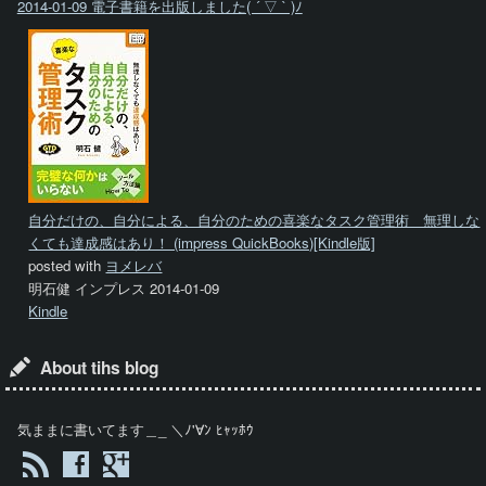
2014-01-09 電子書籍を出版しました( ´ ▽ ` )ﾉ
自分だけの、自分による、自分のための喜楽なタスク管理術 無理しな
くても達成感はあり！ (impress QuickBooks)[Kindle版]
posted with
ヨメレバ
明石健 インプレス 2014-01-09
Kindle
About tihs blog
気ままに書いてます＿_ ＼ﾉ'∀ﾝ ﾋｬｯﾎｳ