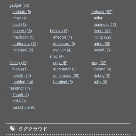
gadget (75)
android (5)
lifehack (97)
imac (1)
adler
ipad (12)
business (13)
iphone (25)
hobby (15)
event (31)
macbook (5)
effector (1)
living (22)
stationery (12)
shoecare (5)
mind (36)
thinkpad (2)
cycling (4)
social (7)
mac (47)
lifelog (10)
apps (5)
prog (22)
blog (41)
automator (3)
coding (4)
health (14)
omnifocus (38)
debug (2)
moblog (14)
terminal (9)
ruby (8)
taskmgt (79)
7habit (1)
gtd (30)
taskchute (8)
タグクラウド