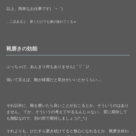
以上、簡単なお仕事です(゜¬゜)
…二足あると、磨くだけでも腕が疲れてくるｗ
靴磨きの効能
ぶっちゃけ、あんまり何もありません( ´ ▽ ` )ﾉ
強いて言えば、靴が綺麗だと気分がいいとかくらい…
それ以外に、靴を磨いたら良いことがおこるとか、そういうのはあり
ません。 てか、そういうの考えてやるもんじゃない。 変に期待して
も無駄なので、別の所で期待しましょう(^_^;)
それよりも、ひたすら磨き続けてると無心になれるとか、靴磨き終わ