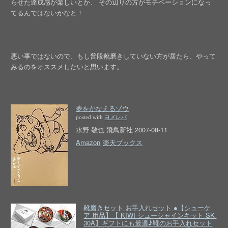
らせた達成感が楽しいとか、 その辺りの方がモチベーションになっ
てるんではないかなと！
悪い事ではないので、もし普段靴磨きしていない方が居たら、やって
みるのをオススメしたいと思います。
夢をかなえるゾウ
posted with
ヨメレバ
水野 敬也 飛鳥新社 2007-08-11
Amazon
楽天ブックス
靴磨きセット お手入れセット ●【シューケ
ア 用品】【 KIWI シューシャインキット SK-
30A】ギフトにも最適♪靴のお手入れセット