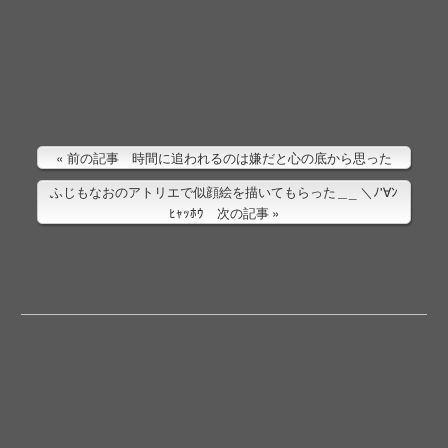
前の記事 時間に追われるのは嫌だと心の底から思った
ふじもなおのアトリエで似顔絵を描いてもらった＿_ ＼ﾉ'∀ﾝ
ﾋｬｯﾎｳ 次の記事