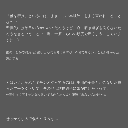
「靴を磨け」というのは、まぁ、この本以外にもよく言われてること
なので…
習慣的には毎日の方がいいのだろうけど、逆に磨き過ぎも良くないだ
ろうなぁということで、週に一度くらいの頻度で磨くようにしていま
す(^_^;)
雨の日とかで泥汚れが酷いとかなら考えますが、今までそういうことが無かった
気がする…
とはいえ、それもキチンとやってるのは仕事用の革靴とかこないだ買
ったブーツくらいで、その他は結構適当に気が向いたら程度。
仕事中って基本サンダル履いてるからあんまり革靴汚れないんだけどｗ
せっかくなので僕のやり方を…