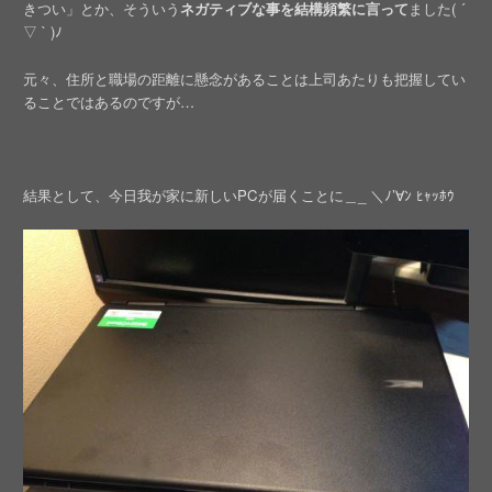
きつい」とか、そういう
ネガティブな事を結構頻繁に言って
ました( ´
▽ ` )ﾉ
元々、住所と職場の距離に懸念があることは上司あたりも把握してい
ることではあるのですが…
結果として、今日我が家に新しいPCが届くことに＿_ ＼ﾉ’∀ﾝ ﾋｬｯﾎｳ