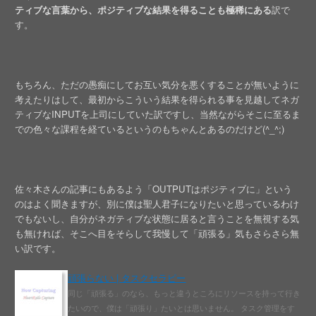
ティブな言葉から、ポジティブな結果を得ることも極稀にある
訳で
す。
もちろん、ただの愚痴にしてお互い気分を悪くすることが無いように
考えたりはして、最初からこういう結果を得られる事を見越してネガ
ティブなINPUTを上司にしていた訳ですし、当然ながらそこに至るま
での色々な課程を経ているというのもちゃんとあるのだけど(^_^;)
佐々木さんの記事にもあるよう「OUTPUTはポジティブに」という
のはよく聞きますが、別に僕は聖人君子になりたいと思っているわけ
でもないし、自分がネガティブな状態に居ると言うことを無視する気
も無ければ、そこへ目をそらして我慢して「頑張る」気もさらさら無
い訳です。
頑張らない | タスクセラピー
同じ「頑張る」のなら、もっと違うところにリソースを持って行き
たいので、僕は「頑張り」たいとは思いません。 タスク管理をす