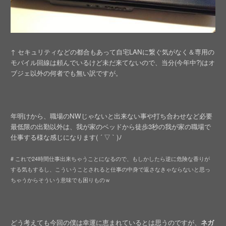
↑ セキュリティなどの都合もあって自宅LANに繋ぐ気がなく＆専用の
モバイル回線は頼んでいるけど未だ来てないので、当分(今年中?)はオ
ブジェ以外の何者でも無い訳ですが。
年明けから、職場のNWじゃないと出来ない事や打ち合わせなど必要
最低限の出勤以外は、我が家のベッドから徒歩3秒の我が家の職場で
仕事する様な感じになります( ´ ▽ ` )ﾉ
# これで24時間仕事出来ちゃうことになるので、もしかしたら逆に危険な香りが
する気もするし、こういうことされると仕事の中身で返さなきゃならないと思っ
ちゃうからそういう意味でも困りものｗ
どう考えても今回の僕は幸運に恵まれているとは思うのですが、
ネガ