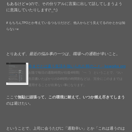
もあるけどｗ)ので、その分リアルに言葉に出して話してしまうよう
に意識していたりします(^_^;)
# もちろんTPOとか考えているつもりだけど、他人からどう見えてるのかとかは知
らないｗ
とりあえず、
最近の悩み事の一つは、職場への通勤が辛い
こと。
今までとは違う生活を強いられた時のこと - ksworks.org
お陰で毎日の通勤時間が往復4時間(゜￢゜) ということで、つい
先日書いたばかりの24時間の時間割などは、完全にこのままでは
運用することが出来ない事になります。
ここで
無駄に頑張って、この環境に耐えて、いつか燃え尽きてしまう
のは避けたい。
ということで、上司に会うたびに「通勤辛い」とか「これは通うのは