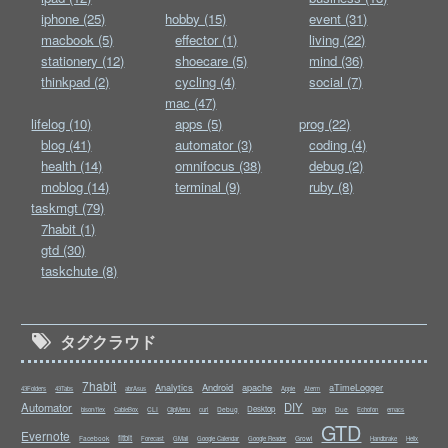
iphone (25)
hobby (15)
event (31)
macbook (5)
effector (1)
living (22)
stationery (12)
shoecare (5)
mind (36)
thinkpad (2)
cycling (4)
social (7)
mac (47)
lifelog (10)
apps (5)
prog (22)
blog (41)
automator (3)
coding (4)
health (14)
omnifocus (38)
debug (2)
moblog (14)
terminal (9)
ruby (8)
taskmgt (79)
7habit (1)
gtd (30)
taskchute (8)
タグクラウド
7habit
Analytics
Android
apache
aTimeLogger
43Folders
43Tabs
abrAsus
Apple
Aterm
Automator
DIY
Desktop
CLI
Debug
Due
bison/flex
CableBox
ClipMenu
curl
Doing
Echofon
emacs
GTD
Evernote
fitbit
Facebook
Growl
Forecast
GMail
Google Calendar
Google Reader
Handbrake
Helix