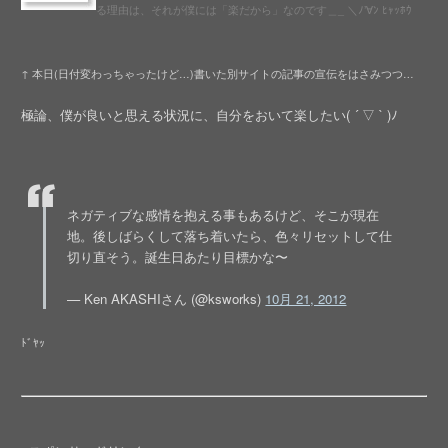
る理由は、それが僕には「楽だから」なのです＿_ ＼ﾉ’∀ﾝ ﾋｬｯﾎｳ
↑ 本日(日付変わっちゃったけど…)書いた別サイトの記事の宣伝をはさみつつ…
極論、僕が良いと思える状況に、自分をおいて楽したい( ´ ▽ ` )ﾉ
ネガティブな感情を抱える事もあるけど、そこが現在
地。後しばらくして落ち着いたら、色々リセットして仕
切り直そう。誕生日あたり目標かな〜
— Ken AKASHIさん (@ksworks)
10月 21, 2012
ﾄﾞﾔｯ