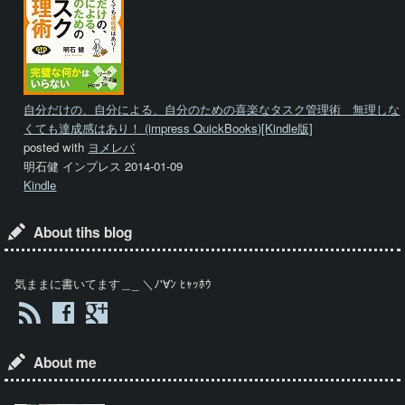
自分だけの、自分による、自分のための喜楽なタスク管理術 無理しな
くても達成感はあり！ (impress QuickBooks)[Kindle版]
posted with
ヨメレバ
明石健 インプレス 2014-01-09
Kindle
About tihs blog
気ままに書いてます＿_ ＼ﾉ'∀ﾝ ﾋｬｯﾎｳ
About me