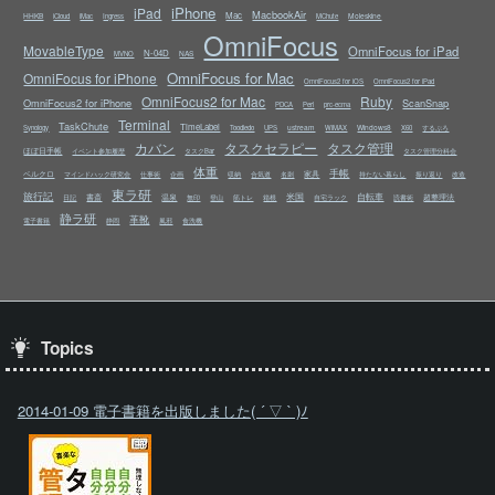
iPhone
iPad
MacbookAir
Mac
HHKB
Moleskine
iCloud
iMac
Ingress
MChute
OmniFocus
MovableType
OmniFocus for iPad
N-04D
NAS
MVNO
OmniFocus for Mac
OmniFocus for iPhone
OmniFocus2 for iOS
OmniFocus2 for iPad
OmniFocus2 for Mac
Ruby
OmniFocus2 for iPhone
ScanSnap
PDCA
Perl
prc-ecma
Terminal
TaskChute
TimeLabel
ustream
Windows8
Synology
Toodledo
UPS
WiMAX
X60
するぷろ
カバン
タスクセラピー
タスク管理
ほぼ日手帳
イベント参加履歴
タスクBar
タスク管理分科会
体重
手帳
ベルクロ
家具
マインドハック研究会
仕事術
企画
収納
合気道
名刺
持たない暮らし
振り返り
改造
東ラ研
旅行記
米国
自転車
書斎
温泉
超整理法
日記
無印
登山
筋トレ
箱根
自宅ラック
読書術
静ラ研
革靴
電子書籍
静岡
風邪
食洗機
Topics
2014-01-09 電子書籍を出版しました( ´ ▽ ` )ﾉ