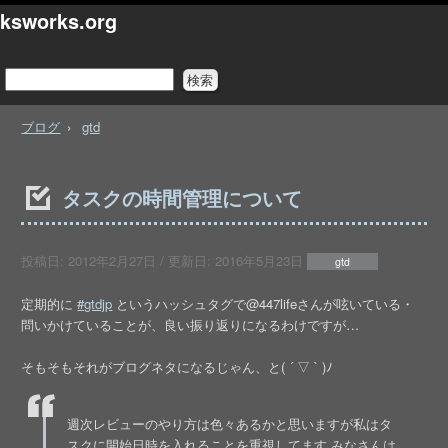
ksworks.org
ブログ
gtd
タスクの時間管理について
投稿日:
2012年2月27日
/ 更新日:
2016年5月23日
gtd
定期的に
#gtdjp
というハッシュタグで@447lifeさんが呟いている・
問いかけていることが、良い振り返りになるわけですが…
そもそもそれがブログネタになるじゃん、と( ´ ▽ ` )ﾉ
週次レビューのやり方は色々あるかと思いますが私はタ
スクに開始日時を入れることを重視してます みなさんは