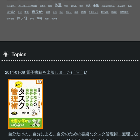
体重
手帳
ベルクロ
家具
マインドハック研究会
仕事術
企画
収納
合気道
名刺
持たない暮らし
振り返り
改造
東ラ研
旅行記
米国
自転車
書斎
温泉
超整理法
日記
無印
登山
筋トレ
箱根
自宅ラック
読書術
静ラ研
革靴
電子書籍
静岡
風邪
食洗機
Topics
2014-01-09 電子書籍を出版しました( ´ ▽ ` )ﾉ
自分だけの、自分による、自分のための喜楽なタスク管理術 無理しな