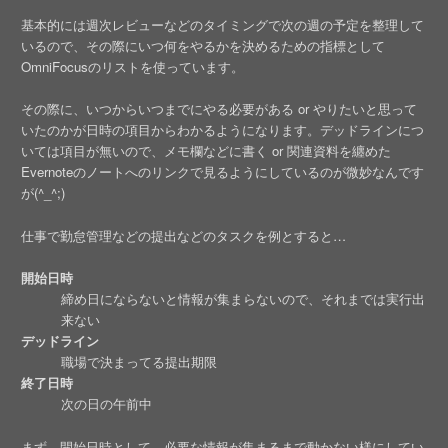
基本的には週次レビューなどのタイミングで次の週の予定を整理して
いるので、その際にいつ何をやるかを決めるための指標として
OmniFocusのリストを使っています。
その際に、いつからいつまでにやる必要がある or やりたいと思って
いたのかが日時の項目からわかるようになります。デッドラインにつ
いては項目が無いので、メモ欄などに書く or 関連資料を纏めた
Evernoteのノートへのリンクで見るようにしているのが微妙なんです
が(^_^;)
仕事で勤怠管理などの提出などのタスクを例とすると…
開始日時
締め日にならないと情報が集まらないので、それまでは実行出
来ない
デッドライン
職場で決まってる提出期限
終了日時
次の日の午前中
まず、開始日時として、必要な情報が集まるまで動かない様にしてい