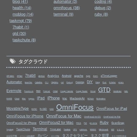
blog (41)
automator (3)
coding (4)
health (14)
omnifocus (38)
debug (2)
moblog (14)
terminal (9)
ruby (8)
taskmgt (79)
7habit (1)
gtd (30)
taskchute (8)
タグクラウド
7habit
Analytics
Android
apache
aTimeLogger
43Folders
43Tabs
abrAsus
Apple
Aterm
Automator
DIY
Desktop
CLI
Debug
Due
bison/flex
CableBox
ClipMenu
curl
Doing
Echofon
emacs
GTD
Evernote
fitbit
Facebook
Growl
Forecast
GMail
Google Calendar
Google Reader
Handbrake
Helix
iPhone
iPad
MacbookAir
Mac
HHKB
Moleskine
iCloud
iMac
Ingress
MChute
OmniFocus
MovableType
OmniFocus for iPad
N-04D
NAS
MVNO
OmniFocus for Mac
OmniFocus for iPhone
OmniFocus2 for iOS
OmniFocus2 for iPad
OmniFocus2 for Mac
Ruby
OmniFocus2 for iPhone
ScanSnap
PDCA
Perl
prc-ecma
Terminal
TaskChute
TimeLabel
ustream
Windows8
Synology
Toodledo
UPS
WiMAX
X60
するぷろ
カバン
タスクセラピー
タスク管理
ほぼ日手帳
イベント参加履歴
タスクBar
タスク管理分科会