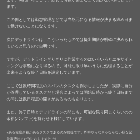
ます。
この例としては勤怠管理などでは当然元になる情報が決まる締め日ま
で動けないことになります。
次にデッドラインは、こういったものでは提出期限が明確に決められ
ていると思うので自明です。
ですが、デッドラインぎりぎりに作業するのはいろいろとエキサイテ
ィングな事態になり得るので、可能な限り早いうちに処理することが
出来るような終了日時を設定しています。
ここでは数時間程度のスパンのタスクを例示しましたが、実際に自分
が管理しているタスクだと場合によっては開始日時から終了日時まで
の間には数日程度の開きがあるものもあります。
また、終了日時とデッドラインの間にも、可能な限り同じくらいのの
余裕(バッファ)を持たせる様にしています。
※ある程度余裕があるタスクであるのが前提です。即時やらなきゃならない様な緊
急事態はまた別になります(^_^;)