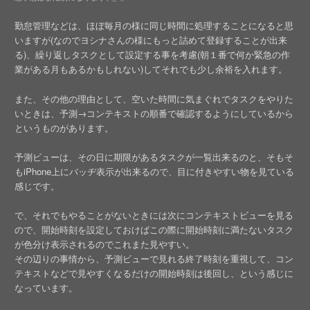
勤怠管理などは、ほぼ毎月の様に同じ時間に処理することになると思
いますが(なのでヨシナさんの様にもっと詰めて登録することが出来
る)、繰り返しタスクとして設定する事を考慮(朝１番で何か緊急の作
業がある月もあるかもしれない)してそれでも少し余裕を入れます。
また、その他の理由として、空いた時間に気まぐれでタスクをやりた
いときは、予測→コンテキストの順番で確認するようにしているから
というものがあります。
予測ビューは、その日に期限があるタスクが一覧出来るのと、そもそ
もiPhone上にバッヂ表示が出来るので、目に付きやすい物を見ている
感じです。
で、それでもやることがないときには次にコンテキストビューを見る
ので、開始時刻を設定しておけばこの際に開始時刻に満たないタスク
が色分け表示されるのでこれまた見やすい。
その辺りの事情から、予測ビューで見れる終了時刻を重視して、コン
テキストなどで見やすくなるだけの開始時刻は後回し、という感じに
なっています。