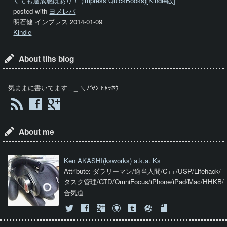
くても達成感はあり！ (impress QuickBooks)[Kindle版]
posted with
ヨメレバ
明石健 インプレス 2014-01-09
Kindle
About tihs blog
気ままに書いてます＿_ ＼ﾉ'∀ﾝ ﾋｬｯﾎｳ
About me
Ken AKASHI
(ksworks) a.k.a. Ks
Attribute: ダラリーマン/適当人間/C++/USP/Lifehack/
タスク管理/GTD/OmniFocus/iPhone/iPad/Mac/HHKB/
合気道