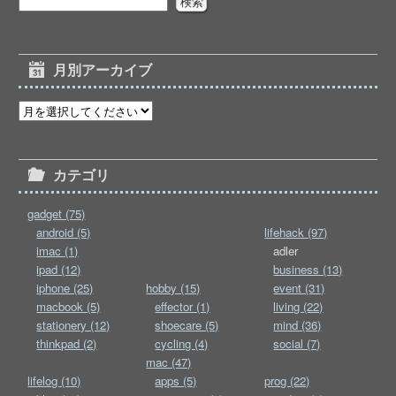
月別アーカイブ
カテゴリ
gadget (75)
android (5)
lifehack (97)
imac (1)
adler
ipad (12)
business (13)
iphone (25)
hobby (15)
event (31)
macbook (5)
effector (1)
living (22)
stationery (12)
shoecare (5)
mind (36)
thinkpad (2)
cycling (4)
social (7)
mac (47)
lifelog (10)
apps (5)
prog (22)