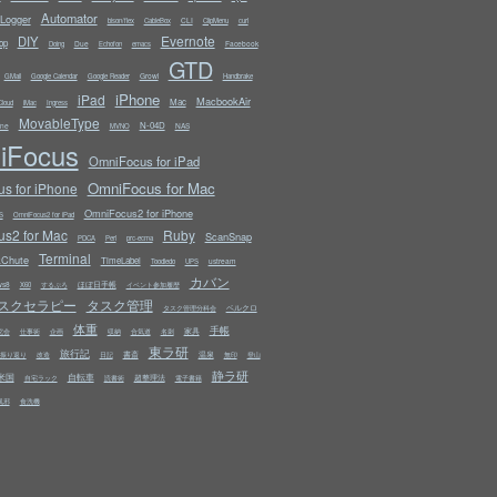
Automator
Logger
CLI
bison/flex
CableBox
ClipMenu
curl
Evernote
DIY
op
Due
Facebook
Doing
Echofon
emacs
GTD
Growl
GMail
Google Calendar
Google Reader
Handbrake
iPhone
iPad
MacbookAir
Mac
Cloud
iMac
Ingress
MovableType
N-04D
ine
NAS
MVNO
iFocus
OmniFocus for iPad
OmniFocus for Mac
s for iPhone
OmniFocus2 for iPhone
S
OmniFocus2 for iPad
s2 for Mac
Ruby
ScanSnap
PDCA
Perl
prc-ecma
Terminal
kChute
TimeLabel
ustream
Toodledo
UPS
カバン
ws8
ほぼ日手帳
X60
するぷろ
イベント参加履歴
スクセラピー
タスク管理
ベルクロ
タスク管理分科会
体重
手帳
家具
究会
仕事術
企画
収納
合気道
名刺
東ラ研
旅行記
書斎
温泉
振り返り
改造
日記
無印
登山
静ラ研
米国
自転車
超整理法
自宅ラック
読書術
電子書籍
風邪
食洗機