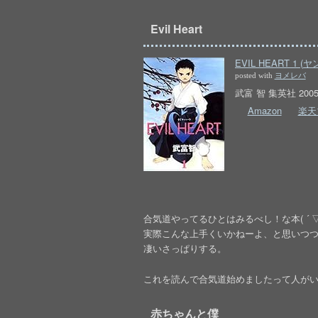
Evil Heart
EVIL HEART 1
posted with
ヨメレバ
武富 智 集英社 2005-
Amazon
楽天
合気道やってるひとはみるべし！な本( ´ ▽ `
実際こんな上手くいかねーよ、と思いつ
凄いさっぱりする。
これを読んで合気道始めましたって人が
赤ちゃんと僕