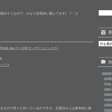
そうなので、かなり恣意的に選んでます( ´ ▽ ` )ﾉ
ght day (1) (少年サンデーコミックス)
9
ックス
gadget 
andro
imac 
ipad 
iphon
macb
stati
好きなので色々と持っているのですが、石渡治さんは基本的に熱
think