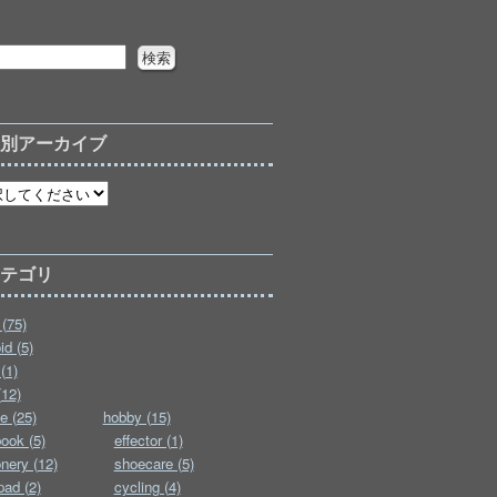
月別アーカイブ
カテゴリ
(75)
id (5)
(1)
(12)
e (25)
hobby (15)
ook (5)
effector (1)
onery (12)
shoecare (5)
pad (2)
cycling (4)