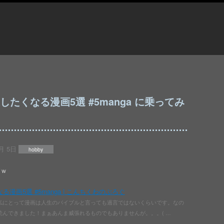
したくなる漫画5選 #5manga に乗ってみ
月 5日
hobby
すｗ
漫画5選 #5manga | こんちくわのぶろぐ
です。私にとって漫画は人生のバイブルと言っても過言ではないくらいです。なの
んできました！まぁあんま威張れるものでもありませんが。。。( …