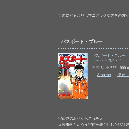
普通にやるよりもマニアックな方向の方が面白
パスポート・ブルー
パスポート・ブルー―Fli
posted with
ヨメレバ
石渡 治 小学館 1999-0
Amazon
楽天ブ
宇宙物のお話からこれをｗ
近未来物というか宇宙を舞台にした話は