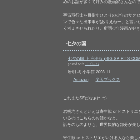
めのお話が多くて好みの漫画家さんなのであえて
宇宙飛行士を目指すひとりの少年のサク
ンで色々な出来事が(ありえねー、と言い
く考えさせられたり、所謂少年漫画が好
七夕の国
七夕の国 上 完全版 (BIG SPIRITS COMI
posted with
ヨメレバ
岩明 均 小学館 2003-11
Amazon
楽天ブックス
これまたSFだなぁ(^_^;)
岩明均さんといえば寄生獣 or ヒスト
いるのはこちらのお話かなと。
話そのものよりも、世界観的な部分が楽
寄生獣 or ヒストリエがいける人なら楽しんでい