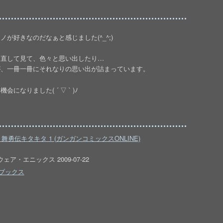
が好きなのだなぁと感じました(^_^;)
見直して見て、色々と思い出したり…
が、一冊一冊にそれなりの思い出が詰まっています。
なりました( ´ ▽ ` )ﾉ
舞勇伝キタキタ 1 (ガンガンコミックスONLINE)
ェア・エニックス 2009-07-22
ブックス