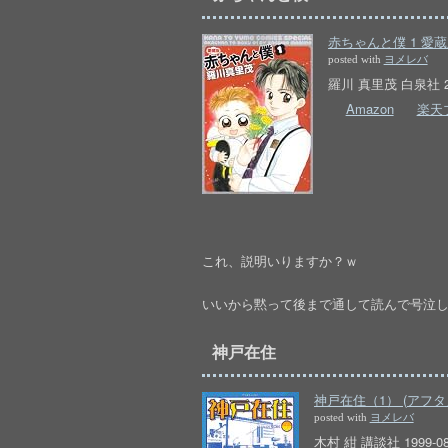
赤ちゃんと僕 1 愛蔵
posted with
ヨメレバ
羅川 真里茂 白泉社 201
Amazon
楽天
これ、説明いりますか？ｗ
いいから黙って後まで通して読んで号泣しやが
神戸在住
神戸在住（1） (アフタ
posted with
ヨメレバ
木村 紺 講談社 1999-08