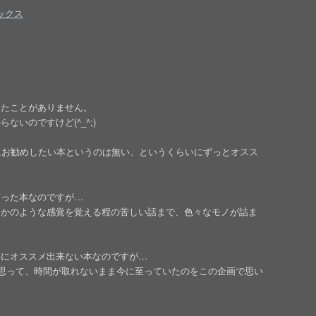
ックス
ったことがありません。
いのですけど(^_^;)
にお勧めしたい本というのは無い、というくらいにずっとオスス
知った本なのですが…
たかのような感覚を覚える程の苦しい話まで、色々なモノが詰ま
件にオススメ出来ない本なのですが…
と思って、時間が取れないまま今に至っていたのをこの企画で思い