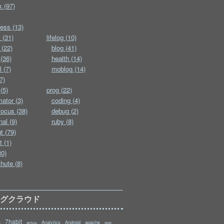
k (97)
ess (13)
 (31)
lifelog (10)
 (22)
blog (41)
(36)
health (14)
l (7)
moblog (14)
7)
(5)
prog (22)
ator (3)
coding (4)
ocus (38)
debug (2)
nal (9)
ruby (8)
t (79)
t (1)
30)
hute (8)
タグクラウド
7habit
Analytics
Android
apache
s
abrAsus
Apple