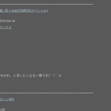
版 (花とゆめCOMICSスペシャル)
0-04-19
ブックス
れ。と言いたくなる一冊です( ´ ▽ ` )ﾉ
ヌーンKC)
-20