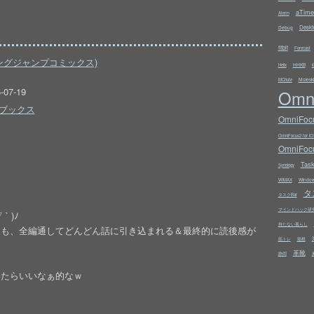
aTime
Aterm
Deskt
Debug
fitbit
Forecast
 (ヤングジャンプコミックス)
HHKB
Helix
i
Molesk
MChute
07-19
Omn
ブックス
OmniFocu
OmniFocus2 for iO
OmniFocu
Tas
Synology
Windo
WiMAX
タ
タスクBar
マインドハック研
 )ﾉ
持たない暮らし
つも、全編通してどんどん話に引き込まれる＆最終的に読後感が
筋トレ
箱根
革靴
静岡
いたらいいなぁ的なｗ