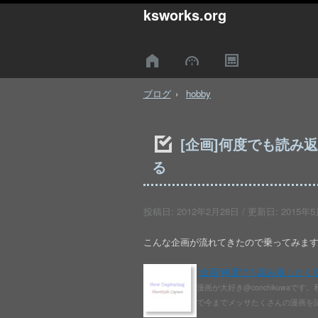
ksworks.org
ブログ
hobby
[企画]何度でも読み返
る
投稿日:
2012年2月28日
/ 更新日:
2015年5
こんな企画が流れてきたので乗ってみま
[企画]何度でも読み返したくなる
漫画が大好き@conchikuwa
で今までメッサたくさんの漫画を読