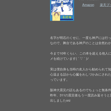
Amazon
楽天ブ
名字が明石のくせに、一度も神戸には行
なので、舞台である神戸のことは全然わからな
今まで10年くらい、この本を超える他人
メを続けています( ´ ▽ ` )ﾉ
実は僕自身も当時の友人から勧められて
心温まる話から心臓をわしづかみにされ
っています。
阪神大震災の話もあるのでちょっと無条
昨年、311の震災後もう一度読み返そう
出しましたorz