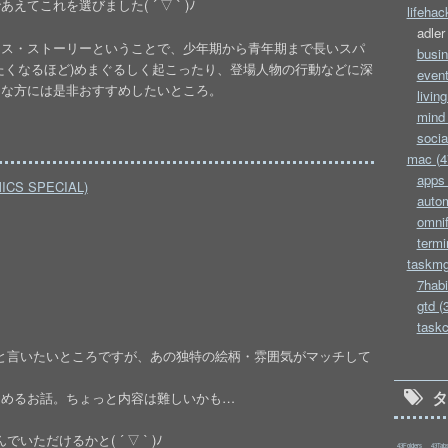
これを選びました( ´ ▽ ` )ﾉ
lifehac
adler
セス・ストーリーということで、少年期から青年期まで長いスパ
busin
たくなるほど)めまぐるしく起こったり、登場人物の行動などに深
event
きな方には是非おすすめしたいところ。
living
mind 
socia
mac (4
apps 
CS SPECIAL)
autom
omnif
termi
taskmg
7habi
gtd (
taskc
リエと言いたいところですが、あの独特の絵柄・雰囲気がマッチして
しめるお話。ちょっと内容は難しいかも…
ただけるかと( ´ ▽ ` )ﾉ
43Folders
43Tab