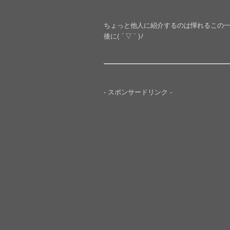
ちょっと他人に紹介するのは憚れるこの
後に( ´ ▽ ` )ﾉ
- スポンサードリンク -