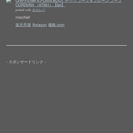
CHIPPEWA 6 PLAIN BOOT チペワ ブーツ 6 プレーン ブーツ
CORDVAN （97061）【bp】
posted with
カエレバ
mischief
楽天市場
Amazon
価格.com
- スポンサードリンク -