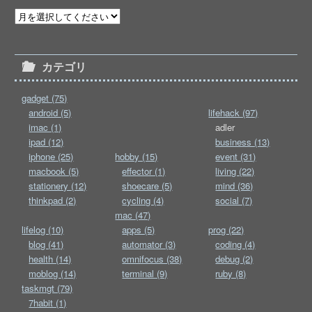
カテゴリ
gadget (75)
android (5)
lifehack (97)
imac (1)
adler
ipad (12)
business (13)
iphone (25)
hobby (15)
event (31)
macbook (5)
effector (1)
living (22)
stationery (12)
shoecare (5)
mind (36)
thinkpad (2)
cycling (4)
social (7)
mac (47)
lifelog (10)
apps (5)
prog (22)
blog (41)
automator (3)
coding (4)
health (14)
omnifocus (38)
debug (2)
moblog (14)
terminal (9)
ruby (8)
taskmgt (79)
7habit (1)