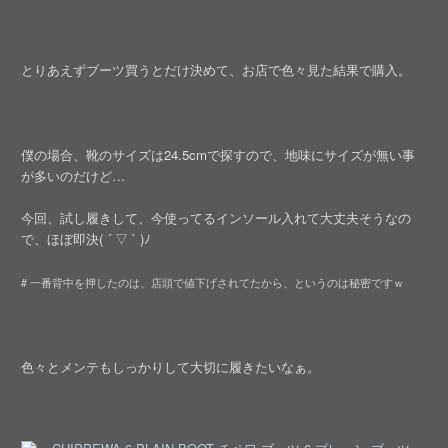
とりあえずブーツ買うとだけ決めて、お店で色々見た結果で購入。
僕の場合、靴のサイズは24.5cmで探すので、地味にサイズが無い事
が多いのだけど…
今回、試し履きして、今使ってるインソール入れて大丈夫そうなの
で、ほぼ即決( ´ ▽ ` )ﾉ
# 一番背中を押したのは、店頭で値下げされてたから、というのは秘密ですｗ
色々とメンテもしっかりして大切に履きたいなぁ。