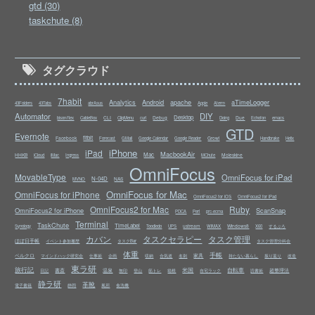
gtd (30)
taskchute (8)
タグクラウド
7habit
Analytics
Android
apache
aTimeLogger
43Folders
43Tabs
abrAsus
Apple
Aterm
Automator
DIY
Desktop
CLI
Debug
Due
bison/flex
CableBox
ClipMenu
curl
Doing
Echofon
emacs
GTD
Evernote
fitbit
Facebook
Growl
Forecast
GMail
Google Calendar
Google Reader
Handbrake
Helix
iPhone
iPad
MacbookAir
Mac
HHKB
Moleskine
iCloud
iMac
Ingress
MChute
OmniFocus
MovableType
OmniFocus for iPad
N-04D
NAS
MVNO
OmniFocus for Mac
OmniFocus for iPhone
OmniFocus2 for iOS
OmniFocus2 for iPad
OmniFocus2 for Mac
Ruby
OmniFocus2 for iPhone
ScanSnap
PDCA
Perl
prc-ecma
Terminal
TaskChute
TimeLabel
ustream
Windows8
Synology
Toodledo
UPS
WiMAX
X60
するぷろ
カバン
タスクセラピー
タスク管理
ほぼ日手帳
イベント参加履歴
タスクBar
タスク管理分科会
体重
手帳
ベルクロ
家具
マインドハック研究会
仕事術
企画
収納
合気道
名刺
持たない暮らし
振り返り
改造
東ラ研
旅行記
米国
自転車
書斎
温泉
超整理法
日記
無印
登山
筋トレ
箱根
自宅ラック
読書術
静ラ研
革靴
電子書籍
静岡
風邪
食洗機