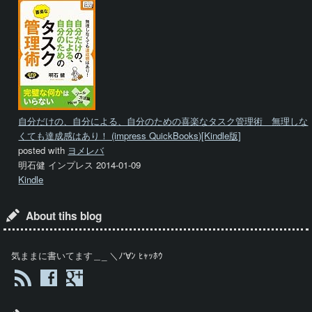
自分だけの、自分による、自分のための喜楽なタスク管理術 無理しな
くても達成感はあり！ (impress QuickBooks)[Kindle版]
posted with
ヨメレバ
明石健 インプレス 2014-01-09
Kindle
About tihs blog
気ままに書いてます＿_ ＼ﾉ'∀ﾝ ﾋｬｯﾎｳ