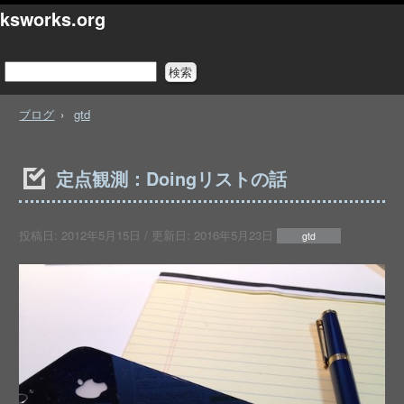
ksworks.org
ブログ
gtd
定点観測：Doingリストの話
投稿日:
2012年5月15日
/ 更新日:
2016年5月23日
gtd