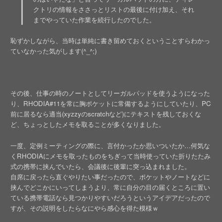
クトリの情報をささっとリストの最後に付け加え、それ
までやっていた作業を続行したのでした。
恥ずかしながら、当時は単純に書き留めておくということすらわかっ
ていなかった気がします(^_^;)
その後、仕事の時のノートとしてリーガルパッドを使うようになった
り、RHODIA#11を常に胸ポケットに常備するようにしていたり、PC
前に居るなら適当(xyzzyのscratchなど)にテキストを残しておくな
ど、ちょっとしたメモを取ることが多くなりました。
一度、定例ミーティングの際に、言付かったか思いついたか…何気な
くRHODIAにメモを取ったものをちぎって当時使っていた折りたたみ
式の携帯に挟んでいたら、会議後に後輩に突っ込まれました。
自席に戻ったら直ぐやりたい事だったので、ポケットやノートなどに
挟んでどこかにいってしまうより、常に自分の目の届くところに置い
ている携帯電話なら見つかりやすいだろうというアイデアだったので
すが、その説明をしたらなにやら感心を得た模様ｗ