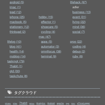
android (5)
lifehack (97)
imac (1)
adler
ipad (12)
business (13)
iphone (25)
hobby (15)
event (31)
macbook (5)
effector (1)
living (22)
stationery (12)
shoecare (5)
mind (36)
thinkpad (2)
cycling (4)
social (7)
mac (47)
lifelog (10)
apps (5)
prog (22)
blog (41)
automator (3)
coding (4)
health (14)
omnifocus (38)
debug (2)
moblog (14)
terminal (9)
ruby (8)
taskmgt (79)
7habit (1)
gtd (30)
taskchute (8)
タグクラウド
7habit
Analytics
Android
apache
aTimeLogger
43Folders
43Tabs
abrAsus
Apple
Aterm