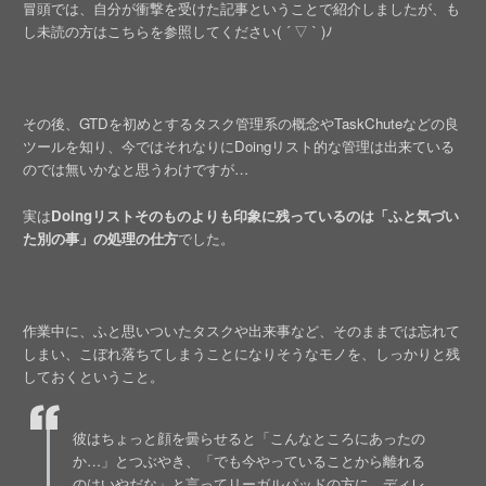
冒頭では、自分が衝撃を受けた記事ということで紹介しましたが、も
し未読の方はこちらを参照してください( ´ ▽ ` )ﾉ
その後、GTDを初めとするタスク管理系の概念やTaskChuteなどの良
ツールを知り、今ではそれなりにDoingリスト的な管理は出来ている
のでは無いかなと思うわけですが…
実は
Doingリストそのものよりも印象に残っているのは「ふと気づい
た別の事」の処理の仕方
でした。
作業中に、ふと思いついたタスクや出来事など、そのままでは忘れて
しまい、こぼれ落ちてしまうことになりそうなモノを、しっかりと残
しておくということ。
彼はちょっと顔を曇らせると「こんなところにあったの
か…」とつぶやき、「でも今やっていることから離れる
のはいやだな」と言ってリーガルパッドの方に、ディレ