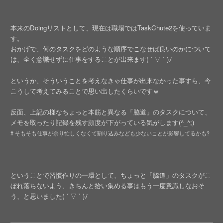
本来のDoingリストとして、現在は職場ではTaskChute2を使っていま
す。
おかげで、何のタスクをどのような順序でこなせば良いのかについて
は、全く意識せずに仕事をすることが出来ます( ´ ▽ ` )ﾉ
というか、そういうことを考えなきゃ仕事が出来なかった事すら、今
こうして考えてみることで思い出したくらいですｗ
反面、上記の様なちょっと本筋と異なる「脇道」のタスクについて、
メモを取ったり記録を残す頻度が下がっている気がします(^_^;)
# そもそも仕事が余り忙しくなくて割り込みなども少ないことが影響してるかも?
ということで習慣作りの一環として、ちょっと「脇道」のタスクがこ
ぼれ落ちないよう、きちんと拾い集める事はもう一度意識しなおそ
う、と思いました( ´ ▽ ` )ﾉ