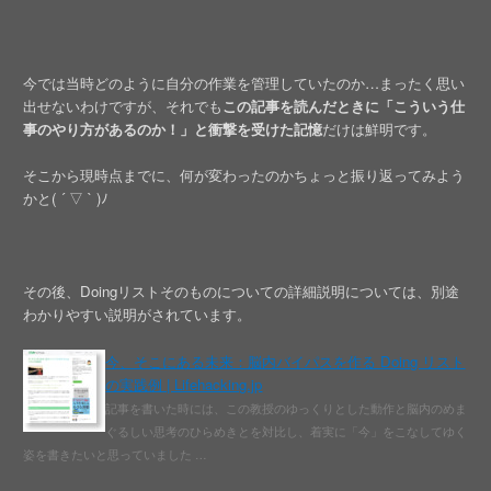
今では当時どのように自分の作業を管理していたのか…まったく思い
出せないわけですが、それでも
この記事を読んだときに「こういう仕
事のやり方があるのか！」と衝撃を受けた記憶
だけは鮮明です。
そこから現時点までに、何が変わったのかちょっと振り返ってみよう
かと( ´ ▽ ` )ﾉ
その後、Doingリストそのものについての詳細説明については、別途
わかりやすい説明がされています。
今、そこにある未来：脳内バイパスを作る Doing リスト
の実践例 | Lifehacking.jp
記事を書いた時には、この教授のゆっくりとした動作と脳内のめま
ぐるしい思考のひらめきとを対比し、着実に「今」をこなしてゆく
姿を書きたいと思っていました …