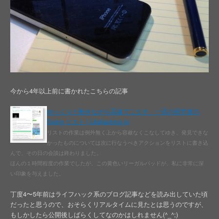
今から4年以上前に書かれたこちらの記事
ゆっくりと動きながら高速でこなす、一流の研究者の
Doing リスト | Lifehacking.jp
リストの作業は例外無く上から容赦なくこなしてゆき、発見できな
かったものについては次に行なうべきアクションをリストに書き込
んで、その日の会談は終わりました。
ほんの１時間程度の作業でしたが、この黄色いリーガルパッドが、私に非常に深
い印象を与えました。
丁度4〜5年前はライフハック系のブログ記事などを読み出していた頃
だったと思うので、おそらくリアルタイムに見たとは思うのですが、
もしかしたら公開後しばらくしてなのかはしれません(^_^;)