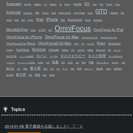
Automator
DIY
Desktop
CLI
Debug
Due
bison/flex
CableBox
ClipMenu
curl
Doing
Echofon
emacs
GTD
Evernote
fitbit
Facebook
Growl
Forecast
GMail
Google Calendar
Google Reader
Handbrake
Helix
iPhone
iPad
MacbookAir
Mac
HHKB
Moleskine
iCloud
iMac
Ingress
MChute
OmniFocus
MovableType
OmniFocus for iPad
N-04D
NAS
MVNO
OmniFocus for Mac
OmniFocus for iPhone
OmniFocus2 for iOS
OmniFocus2 for iPad
OmniFocus2 for Mac
Ruby
OmniFocus2 for iPhone
ScanSnap
PDCA
Perl
prc-ecma
Terminal
TaskChute
TimeLabel
ustream
Windows8
Synology
Toodledo
UPS
WiMAX
X60
するぷろ
カバン
タスクセラピー
タスク管理
ほぼ日手帳
イベント参加履歴
タスクBar
タスク管理分科会
体重
手帳
ベルクロ
家具
マインドハック研究会
仕事術
企画
収納
合気道
名刺
持たない暮らし
振り返り
改造
東ラ研
旅行記
米国
自転車
書斎
温泉
超整理法
日記
無印
登山
筋トレ
箱根
自宅ラック
読書術
静ラ研
革靴
電子書籍
静岡
風邪
食洗機
Topics
2014-01-09 電子書籍を出版しました( ´ ▽ ` )ﾉ