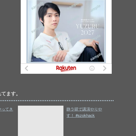
れてます。
やってき
静ラ研で講演やりや
す！ #szokhack