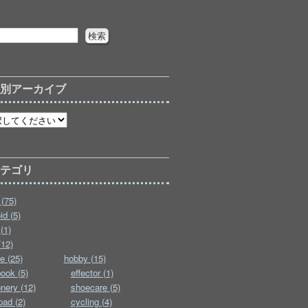
月別アーカイブ
カテゴリ
(75)
id (5)
(1)
(12)
e (25)
hobby (15)
ook (5)
effector (1)
onery (12)
shoecare (5)
pad (2)
cycling (4)