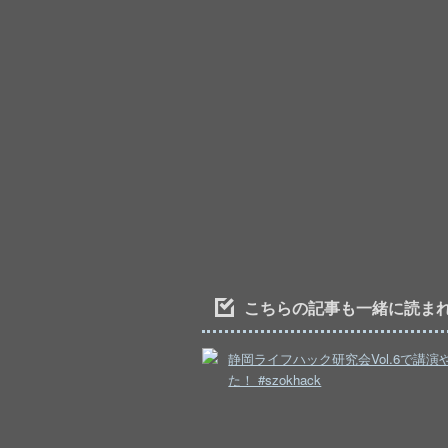
こちらの記事も一緒に読ま
静岡ライフハック研究会Vol.6で講演
た！ #szokhack