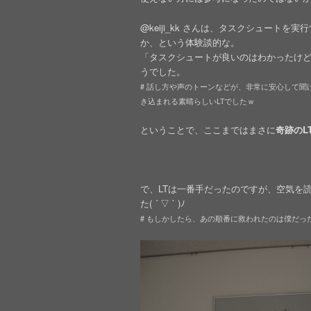
@keiji_kk さんは、タスクシュート
か、という体験談的な。
「タスクシュートが良いのはわかったけ
うでした。
# 話し方や声のトーンなどが、非常に安心して聞
き込まれる素晴らしいLTでしたｗ
ということで、ここまではまさに
奇跡のL
で、LTは一番手だったのですが、空気を
た( ´ ▽ ` )ﾉ
# もしかしたら、あの順番に救われたのは僕だっ