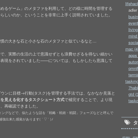
lifehac
詰めるゲーム」のメタファを利用して、どの様に時間を管理する
adler
晴らしいのか、ということを非常に上手く説明されていました。
busin
event
living
mind 
習慣の大きな石と小さな石のメタファと似ているなと…
socia
mac (4
ので、実際の生活の上で意識せずとも浪費せざるを得ない細かい
apps 
う表現をされていました——については、もしかしたら意識して
autom
omnif
termi
taskmg
7habi
ダウンに目標→行動(タスク)を管理する手法では、なかなか見落と
gtd (
量を見える化するタスクシュート方式
で補完することで、より現
taskc
を、再確認できました。
ティングなどで、似たような話を「戦略・戦術・戦闘」フェーズなどと呼んで
来た感覚があります( ´ ▽ ` )ﾉ
43Folders
43Tab