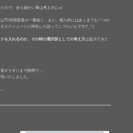
ったので、余り細かい事は考えずにｗ
はTC利用密度が一番低く、また、個人的にはあくまでも一つの
スクシュートに特化した話ってしづらいんです(^_^;)
スクを入れるのか、その時の選択肢としての考え方
は提示できた
終電ギリギリまで静岡で…
帰宅いたしました。
んｗ