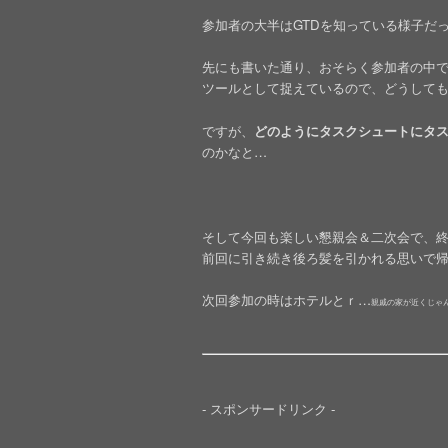
参加者の大半はGTDを知っている様子だ
先にも書いた通り、おそらく参加者の中で
ツールとして捉えているので、どうしてもタ
ですが、
どのようにタスクシュートにタ
のかなと…
そして今回も楽しい懇親会＆二次会で、
前回に引き続き後ろ髪を引かれる思いで
次回参加の時はホテルとｒ…
親戚の家が近くじゃ
- スポンサードリンク -