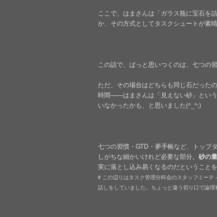
ここで、はまさんは「ガラス瓶に宝石を
か、その方式としてタスクシュートが素
この話で、ぱっと思いつくのは、七つの
ただ、その場合はどちらも同じ石だった
時間——はまさんは「見えない砂」とい
いなかったかも、と思いました(^_^;)
七つの習慣・GTD・夢手帳など、トップ
しがちな細かいけれど必要な部分。
砂の
実に落とし込み易くなるのだということ
# この辺りはタスク管理分科会のスタッフミー
話しをしていました。ちょっと違う切り口で論理補強出