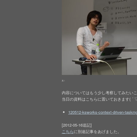
真！
内容についてはもう少し考察してみたい
当日の資料はこちらに置いておきます( ´ ▽ `
120512-ksworks-context-driven-taskmg
[2012-05-16追記]
こちら
に別途記事をあげました。