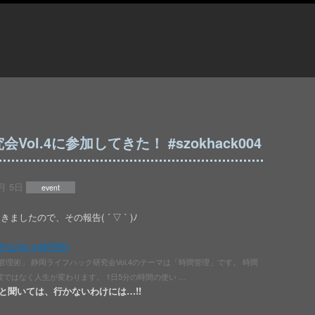
ol.4に参加してきた！ #szokhack004
月 5日
event
たので、その報告( ´ ▽ ` )ﾉ
Vol.4(静岡県)
管理術」 静岡ライフハック研究会Vol.4のテーマは「時間管理」です。 時間
ではなく人生が変わります。 1日5分の時間の使い …
と聞いては、行かないわけには…!!