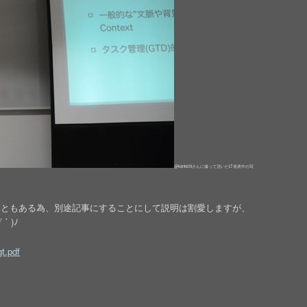
@kankichiさんに撮って頂いたLT発表中の写
こともある為、別途記事にすることにして説明は割愛しますが、
 )ﾉ
t.pdf