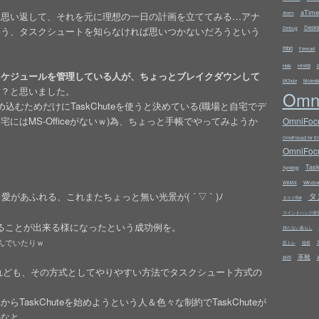
aTime
を思い返して、それを元に理想の一日の計画を立ててみる…アナ
Aterm
Deskt
Debug
いう、タスクシュートを知らなければ思いつかないだろうという
fitbit
Forecast
HHKB
Helix
i
スケジュールを管理している人が、ちょっとブレイクダウンして
Molesk
MChute
は？と思いました。
Omn
むためだけにTaskChuteを使うと決めている(職場と自宅でデ
はMS-Officeがないｗ)為、ちょっと手帳でやってみようか
OmniFocu
OmniFocus2 for iO
OmniFocu
Tas
Synology
Windo
WiMAX
タ
あふれる、これまたちょっと無い光景が( ´ ▽ ` )ﾉ
タスクBar
マインドハック研
とをやることが出来る様になったという成功例を。
持たない暮らし
んでいたりｗ
筋トレ
箱根
革靴
静岡
したけれども、その方式としてやりやすい方法でタスクシュート方式の
askChuteを始めようという人＆色々な制約でTaskChuteが
かなと。