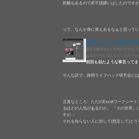
距離もあるので若干躊躇いはしたのです
って、なんか身に覚えあるなぁと思って
静岡ライフハック研究会Vol.1に参加し
最近は勉強会とか全然行けてない
あるので少し悩んだところだった
前回も似たような事言ってま
そんな訳で、静岡ライフハック研究会に
正直なところ、ただのExcelワークシート
るほどの人気があるのか。 「その世界」
すが…
それを知らない人に対して(想定して)どうや