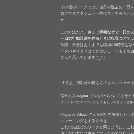
その後のワークでは、自分の過去の一日
ログでタスクシュート的に考えてみると
ｗ
この方法だと、例えば
手帳などで一日の
一日の行動計画を作るときに役立つ
ので
実際、自分はあくまでも職場の9時間を詰め込
ータのやりとりはできないし、そもそも自宅に
なぁと思っています(^_^:)
LTでは、僕以外の皆さんのタスクシュート愛が
@Mol_Designer さんはやりたいこ
スライド中にアイコン出してもらってちょっと喜
@spanishMoss さんが続いて失敗
トレーニングをする方法を。
これは先ほどのワークと同じように、これからT
使えない方には参考になったのではない