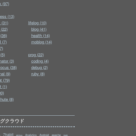
k (97)
ess (13)
 (31)
lifelog (10)
 (22)
blog (41)
(36)
health (14)
l (7)
moblog (14)
7)
(5)
prog (22)
ator (3)
coding (4)
ocus (38)
debug (2)
nal (9)
ruby (8)
t (79)
t (1)
30)
hute (8)
タグクラウド
7habit
Analytics
Android
apache
s
abrAsus
Apple