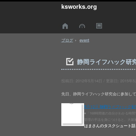
ksworks.org
ブログ
event
静岡ライフハック研究会V
投稿日:
2012年5月14日
/ 更新日:
2015年5
先日、静岡ライフハック研究会に参加してきまし
5月12日 静岡ライフハック研究会
■「168時間後の自分がわかる時間
管理の手法を身につけると、大袈裟
はまさんのタスクシュート話