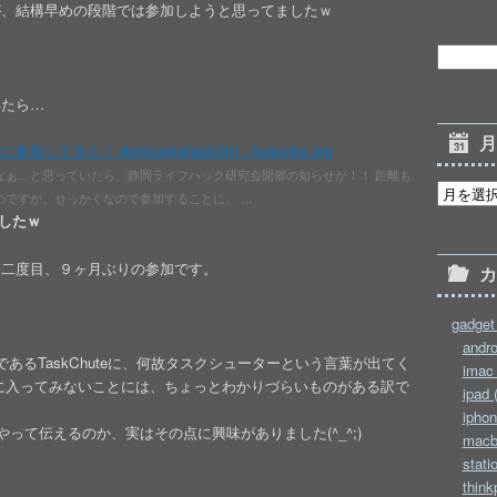
が、結構早めの段階では参加しようと思ってましたｗ
いたら…
てきた！ #shizuokahack001 - ksworks.org
なぁ…と思っていたら、静岡ライフハック研究会開催の知らせが！！ 距離も
のですが、せっかくなので参加することに。 …
したｗ
は二度目、９ヶ月ぶりの参加です。
gadget 
andro
であるTaskChuteに、何故タスクシューターという言葉が出てく
imac 
に入ってみないことには、ちょっとわかりづらいものがある訳で
ipad 
iphon
って伝えるのか、実はその点に興味がありました(^_^;)
macb
stati
think