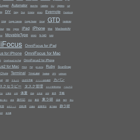
Automator
Logger
CLI
bison/flex
CableBox
ClipMenu
curl
Evernote
DIY
op
Due
Facebook
Doing
Echofon
emacs
GTD
Growl
GMail
Google Calendar
Google Reader
Handbrake
iPhone
iPad
MacbookAir
Mac
Cloud
iMac
Ingress
MovableType
N-04D
ine
NAS
MVNO
iFocus
OmniFocus for iPad
OmniFocus for Mac
s for iPhone
OmniFocus2 for iPhone
S
OmniFocus2 for iPad
s2 for Mac
Ruby
ScanSnap
PDCA
Perl
prc-ecma
Terminal
kChute
TimeLabel
ustream
Toodledo
UPS
カバン
ws8
ほぼ日手帳
X60
するぷろ
イベント参加履歴
スクセラピー
タスク管理
ベルクロ
タスク管理分科会
体重
手帳
家具
究会
仕事術
企画
収納
合気道
名刺
東ラ研
旅行記
書斎
温泉
振り返り
改造
日記
無印
登山
静ラ研
米国
自転車
超整理法
自宅ラック
読書術
電子書籍
風邪
食洗機