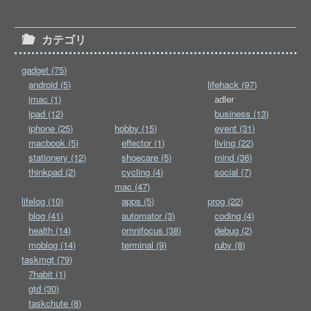
カテゴリ
gadget (75)
android (5)
lifehack (97)
imac (1)
adler
ipad (12)
business (13)
iphone (25)
hobby (15)
event (31)
macbook (5)
effector (1)
living (22)
stationery (12)
shoecare (5)
mind (36)
thinkpad (2)
cycling (4)
social (7)
mac (47)
lifelog (10)
apps (5)
prog (22)
blog (41)
automator (3)
coding (4)
health (14)
omnifocus (38)
debug (2)
moblog (14)
terminal (9)
ruby (8)
taskmgt (79)
7habit (1)
gtd (30)
taskchute (8)