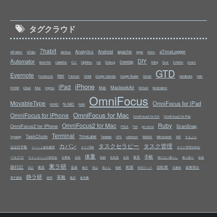
タグクラウド
7habit
Analytics
Android
apache
aTimeLogger
43Folders
43Tabs
abrAsus
Apple
Aterm
Automator
DIY
Desktop
CLI
Debug
Due
bison/flex
CableBox
ClipMenu
curl
Doing
Echofon
emacs
GTD
Evernote
fitbit
Facebook
Growl
Forecast
GMail
Google Calendar
Google Reader
Handbrake
Helix
iPhone
iPad
MacbookAir
Mac
HHKB
Moleskine
iCloud
iMac
Ingress
MChute
OmniFocus
MovableType
OmniFocus for iPad
N-04D
NAS
MVNO
OmniFocus for Mac
OmniFocus for iPhone
OmniFocus2 for iOS
OmniFocus2 for iPad
OmniFocus2 for Mac
Ruby
OmniFocus2 for iPhone
ScanSnap
PDCA
Perl
prc-ecma
Terminal
TaskChute
TimeLabel
ustream
Windows8
Synology
Toodledo
UPS
WiMAX
X60
するぷろ
カバン
タスクセラピー
タスク管理
ほぼ日手帳
イベント参加履歴
タスクBar
タスク管理分科会
体重
手帳
ベルクロ
家具
マインドハック研究会
仕事術
企画
収納
合気道
名刺
持たない暮らし
振り返り
改造
東ラ研
旅行記
米国
自転車
書斎
温泉
超整理法
日記
無印
登山
筋トレ
箱根
自宅ラック
読書術
静ラ研
革靴
電子書籍
静岡
風邪
食洗機