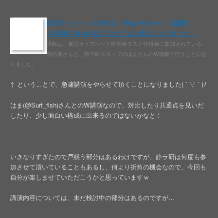
静岡ライフハック研究会 » Blog Archive » 【重要】
10/20静ラ研Vol.6のプログラムが変更になりました。
講師は、東京ライフハック研究会タスク分科会に参加されている、
明石健さんと、静ラ研スタッフのはまさんのW講師で行うことにな
りました。
↑ ということで、急遽講演をやらせて頂くことになりました( ´ ▽ ` )ﾉ
はま(@Surf_fish)さんとのW講演なので、対比したり共通点を見いだ
したり、少し面白い構成に出来るのではないかなと！
いきなりすぎたので戸惑う部分はあるわけですが、静ラ研は何度も参
加させて頂いていることもあるし、何より折角の機会なので、今回も
自分が楽しませていただこうかと思っていますｗ
講演内容については、未だ検討中の部分はあるのですが…