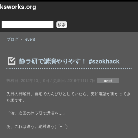
ksworks.org
ブログ
event
静ラ研で講演やりやす！ #szokhack
投稿日:
2012年10月 9日
/ 更新日:
2016年11月 7日
event
先日の日曜日、自宅でのんびりとしていたら、突如電話が掛かってき
た訳です。
「汝、次回の静ラ研で講演を…」
あ、これは違う。絶対違う(゜¬゜)