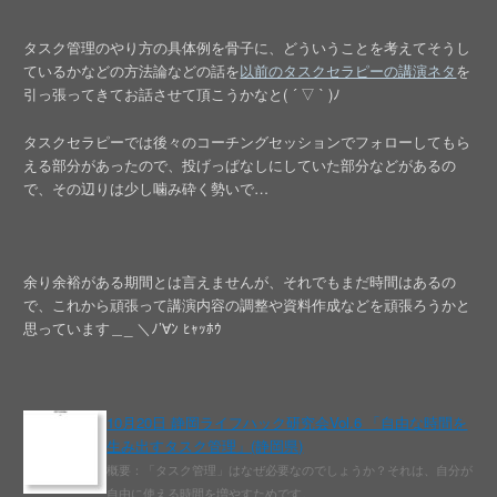
タスク管理のやり方の具体例を骨子に、どういうことを考えてそうし
ているかなどの方法論などの話を
以前のタスクセラピーの講演ネタ
を
引っ張ってきてお話させて頂こうかなと( ´ ▽ ` )ﾉ
タスクセラピーでは後々のコーチングセッションでフォローしてもら
える部分があったので、投げっぱなしにしていた部分などがあるの
で、その辺りは少し噛み砕く勢いで…
余り余裕がある期間とは言えませんが、それでもまだ時間はあるの
で、これから頑張って講演内容の調整や資料作成などを頑張ろうかと
思っています＿_ ＼ﾉ’∀ﾝ ﾋｬｯﾎｳ
10月20日 静岡ライフハック研究会Vol.6 「自由な時間を
生み出すタスク管理」(静岡県)
概要：「タスク管理」はなぜ必要なのでしょうか？それは、自分が
自由に使える時間を増やすためです。