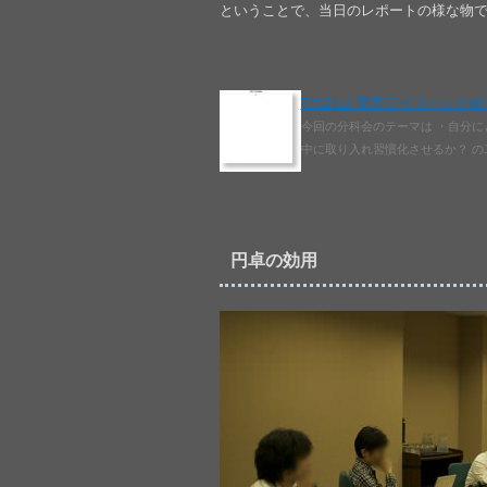
ということで、当日のレポートの様な物
7月21日 東京ライフハック研究
今回の分科会のテーマは ・自分に
中に取り入れ習慣化させるか？ の
円卓の効用