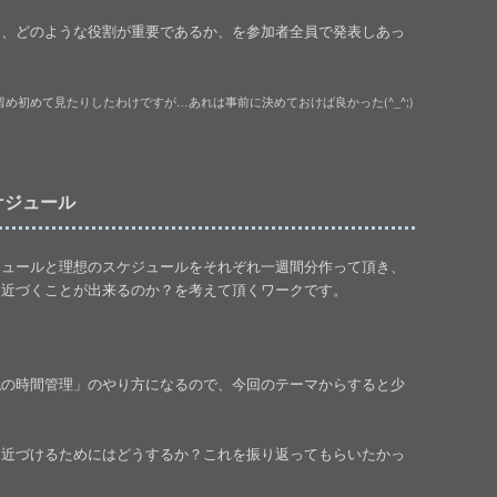
え、どのような役割が重要であるか、を参加者全員で発表しあっ
め初めて見たりしたわけですが…あれは事前に決めておけば良かった(^_^;)
ケジュール
ジュールと理想のスケジュールをそれぞれ一週間分作って頂き、
に近づくことが出来るのか？を考えて頂くワークです。
代の時間管理」のやり方になるので、今回のテーマからすると少
に近づけるためにはどうするか？これを振り返ってもらいたかっ