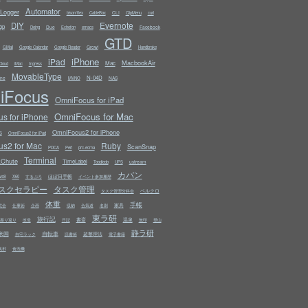
Automator
Logger
CLI
bison/flex
CableBox
ClipMenu
curl
Evernote
DIY
op
Due
Facebook
Doing
Echofon
emacs
GTD
Growl
GMail
Google Calendar
Google Reader
Handbrake
iPhone
iPad
MacbookAir
Mac
Cloud
iMac
Ingress
MovableType
N-04D
ine
NAS
MVNO
iFocus
OmniFocus for iPad
OmniFocus for Mac
s for iPhone
OmniFocus2 for iPhone
S
OmniFocus2 for iPad
s2 for Mac
Ruby
ScanSnap
PDCA
Perl
prc-ecma
Terminal
kChute
TimeLabel
ustream
Toodledo
UPS
カバン
ws8
ほぼ日手帳
X60
するぷろ
イベント参加履歴
スクセラピー
タスク管理
ベルクロ
タスク管理分科会
体重
手帳
家具
究会
仕事術
企画
収納
合気道
名刺
東ラ研
旅行記
書斎
温泉
振り返り
改造
日記
無印
登山
静ラ研
米国
自転車
超整理法
自宅ラック
読書術
電子書籍
風邪
食洗機