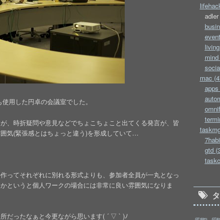
lifehac
adler
busin
event
living
mind 
socia
mac (4
apps 
autom
でも使用した円卓の会議室でした。
omnif
termi
すが、時折疑問や意見などでちょこちょこと出てくる発言が、皆
taskmg
囲気(緊張感とはちょっと違う)を形成していて…
7habi
gtd (
taskc
か作ってそれぞれに別れる形式よりも、参加者全員が一丸となっ
らかというと個人ワークの場合には非常に良い雰囲気になりま
ったなぁと今更ながら思います( ´ ▽ ` )ﾉ
43Folders
43Tab