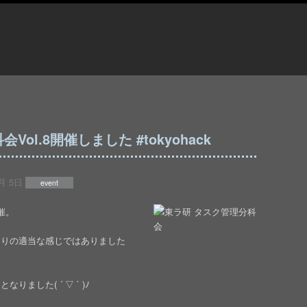
ol.8開催しました #tokyohack
月 5日
event
催。
通りの適当な感じではありました
ました( ´ ▽ ` )ﾉ