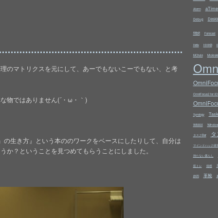
aTime
Aterm
Deskt
Debug
fitbit
Forecast
HHKB
Helix
i
Molesk
MChute
Omn
管理のマトリクスを元にして、あーでもないこーでもない、と考
…
OmniFocu
OmniFocus2 for iO
物ではありません(´・ω・｀)
OmniFocu
Tas
Synology
Windo
WiMAX
タ
タスクBar
」の生き方』という本ののワークをベースにしたりして、自分は
マインドハック研
ろうか？ということを見つめてもらうことにしました。
持たない暮らし
筋トレ
箱根
革靴
静岡