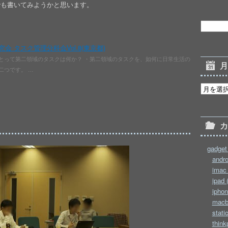
でも書いてみようかと思います。
会 タスク管理分科会Vol.8(東京都)
とって第二領域のタスクは何か？ ・第二領域のタスクを、如何に日常生活の
二つです。 …
gadget 
andro
imac 
ipad 
iphon
macb
stati
think