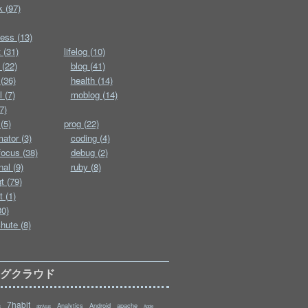
k (97)
ess (13)
 (31)
lifelog (10)
 (22)
blog (41)
(36)
health (14)
l (7)
moblog (14)
7)
(5)
prog (22)
ator (3)
coding (4)
ocus (38)
debug (2)
nal (9)
ruby (8)
t (79)
t (1)
30)
hute (8)
タグクラウド
7habit
Analytics
Android
apache
s
abrAsus
Apple