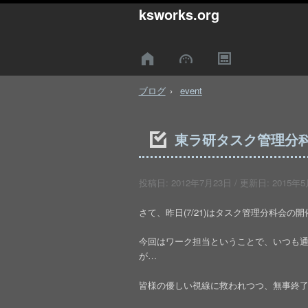
ksworks.org
ブログ
event
東ラ研タスク管理分科会V
投稿日:
2012年7月23日
/ 更新日:
2015年5
さて、昨日(7/21)はタスク管理分科会の開
今回はワーク担当ということで、いつも
が…
皆様の優しい視線に救われつつ、無事終了となり