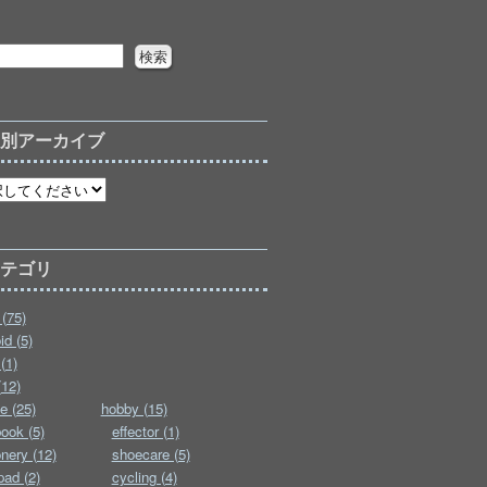
月別アーカイブ
カテゴリ
(75)
id (5)
(1)
(12)
e (25)
hobby (15)
ook (5)
effector (1)
onery (12)
shoecare (5)
pad (2)
cycling (4)