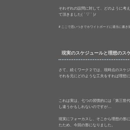
それぞれの設問に対して、どのように考
て頂きました( ´ ▽ ` )ﾉ
# ここで思いつきでホワイトボードに適当に書き留
現実のスケジュールと理想のス
さて、続くワーク２では、現時点のスケ
それを元にどのような工夫をすれば理想
これは実は、七つの習慣的には「第三世
し違うかもしれないのですが…
現実にフォーカスし、そこから理想の形
たため、今回の形になりました。