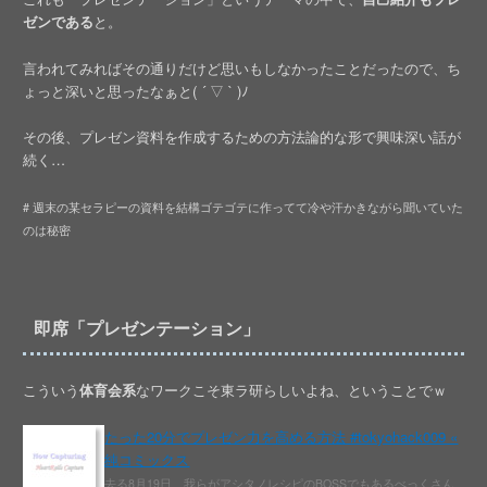
ゼンである
と。
言われてみればその通りだけど思いもしなかったことだったので、ち
ょっと深いと思ったなぁと( ´ ▽ ` )ﾉ
その後、プレゼン資料を作成するための方法論的な形で興味深い話が
続く…
# 週末の某セラピーの資料を結構ゴテゴテに作ってて冷や汗かきながら聞いていた
のは秘密
即席「プレゼンテーション」
こういう
体育会系
なワークこそ東ラ研らしいよね、ということでｗ
たった20分でプレゼン力を高める方法 #tokyohack009 «
純コミックス
去る8月19日、我らがアシタノレシピのBOSSでもあるべっくさん