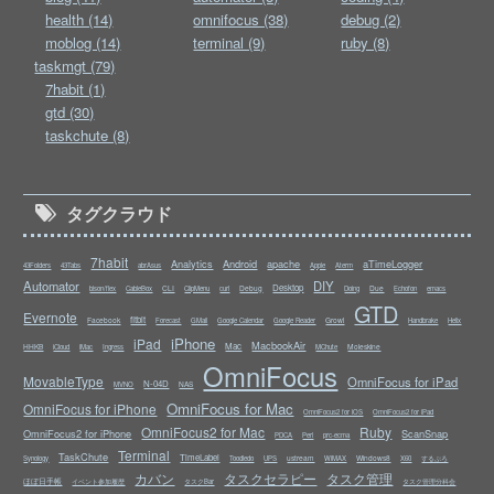
health (14)
omnifocus (38)
debug (2)
moblog (14)
terminal (9)
ruby (8)
taskmgt (79)
7habit (1)
gtd (30)
taskchute (8)
タグクラウド
7habit
Analytics
Android
apache
aTimeLogger
43Folders
43Tabs
abrAsus
Apple
Aterm
Automator
DIY
Desktop
CLI
Debug
Due
bison/flex
CableBox
ClipMenu
curl
Doing
Echofon
emacs
GTD
Evernote
fitbit
Facebook
Growl
Forecast
GMail
Google Calendar
Google Reader
Handbrake
Helix
iPhone
iPad
MacbookAir
Mac
HHKB
Moleskine
iCloud
iMac
Ingress
MChute
OmniFocus
MovableType
OmniFocus for iPad
N-04D
NAS
MVNO
OmniFocus for Mac
OmniFocus for iPhone
OmniFocus2 for iOS
OmniFocus2 for iPad
OmniFocus2 for Mac
Ruby
OmniFocus2 for iPhone
ScanSnap
PDCA
Perl
prc-ecma
Terminal
TaskChute
TimeLabel
ustream
Windows8
Synology
Toodledo
UPS
WiMAX
X60
するぷろ
カバン
タスクセラピー
タスク管理
ほぼ日手帳
イベント参加履歴
タスクBar
タスク管理分科会