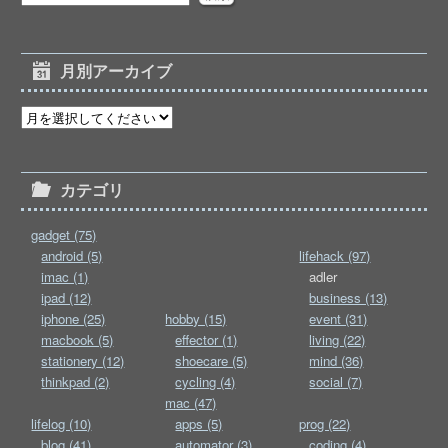
月別アーカイブ
カテゴリ
gadget (75)
android (5)
lifehack (97)
imac (1)
adler
ipad (12)
business (13)
iphone (25)
hobby (15)
event (31)
macbook (5)
effector (1)
living (22)
stationery (12)
shoecare (5)
mind (36)
thinkpad (2)
cycling (4)
social (7)
mac (47)
lifelog (10)
apps (5)
prog (22)
blog (41)
automator (3)
coding (4)