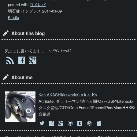
posted with
ヨメレバ
明石健 インプレス 2014-01-09
Kindle
About tihs blog
気ままに書いてます＿_ ＼ﾉ'∀ﾝ ﾋｬｯﾎｳ
About me
Ken AKASHI
(ksworks) a.k.a. Ks
Attribute: ダラリーマン/適当人間/C++/USP/Lifehack/
タスク管理/GTD/OmniFocus/iPhone/iPad/Mac/HHKB/
合気道