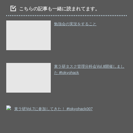
こちらの記事も一緒に読まれてます。
勉強会の実況をすること
東ラ研タスク管理分科会Vol.8開催しまし
た #tokyohack
東ラ研Vol.7に参加してきた！ #tokyohack007