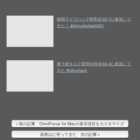
静岡ライフハック研究会Vol.1に参加して
きた！ #shizuokahack001
東ラ研タスク管理分科会Vol.4に参加して
きた #tokyohack
前の記事 OmniFocus for Macの表示項目をカスタマイズ
高尾山に登ってきた 次の記事