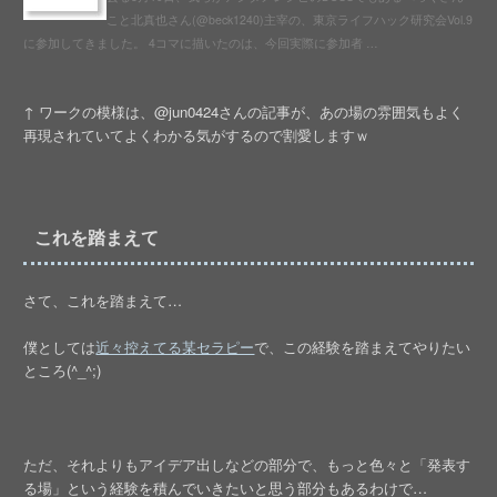
こと北真也さん(@beck1240)主宰の、東京ライフハック研究会Vol.9
に参加してきました。 4コマに描いたのは、今回実際に参加者 …
↑ ワークの模様は、@jun0424さんの記事が、あの場の雰囲気もよく
再現されていてよくわかる気がするので割愛しますｗ
これを踏まえて
さて、これを踏まえて…
僕としては
近々控えてる某セラピー
で、この経験を踏まえてやりたい
ところ(^_^;)
ただ、それよりもアイデア出しなどの部分で、もっと色々と「発表す
る場」という経験を積んでいきたいと思う部分もあるわけで…