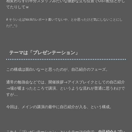
相変わらずの半分スタッフみたいな微妙な立ち位置でUST配信とかし
てたりしてｗ
# そういえばVol.8のレポート書いてないや、とか思ったけど気にしないことにし
た(^_^;)
テーマは「プレゼンテーション」
この構成は面白いなーと思ったのが、自己紹介のフェーズ。
通常の勉強会などでは、開催挨拶→アイスブレイクとしての自己紹介
→場が暖まったところで講演、というような流れが普通に思うわけで
すが…
今回は、メインの講演の最中に自己紹介が入る、という構成。
これも「プレゼンテーション」というテーマの中で、
自己紹介もプレ