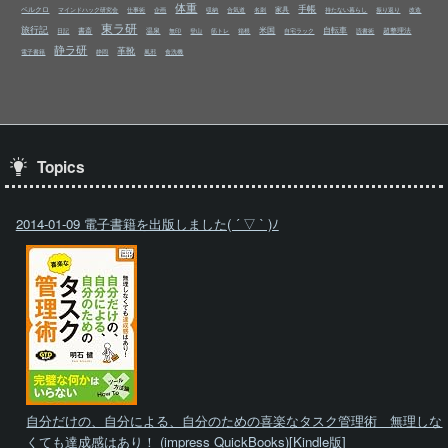
体重
手帳
ベルクロ
家具
マインドハック研究会
仕事術
企画
収納
合気道
名刺
持たない暮らし
振り返り
改造
東ラ研
旅行記
米国
自転車
書斎
温泉
超整理法
日記
無印
登山
筋トレ
箱根
自宅ラック
読書術
静ラ研
革靴
電子書籍
静岡
風邪
食洗機
Topics
2014-01-09 電子書籍を出版しました( ´ ▽ ` )ﾉ
自分だけの、自分による、自分のための喜楽なタスク管理術 無理しな
くても達成感はあり！ (impress QuickBooks)[Kindle版]