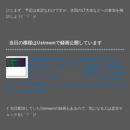
ひとまず、予定は未定なわけですが、次回のLT大会などへの参加を検
討しよう( ´ ▽ ` )ﾉ
当日の模様はUstreamで録画公開しています
USTREAM: 東京ライフハック研究会Vol.9: 半年ぶりに
帰って参りました東京ライフハック研究会。 今回Vol9は
テーマ「プレゼンテーション」で開催致します。 今回の
テーマは「プレゼンテーション」です。 昨今、他者へス
ムーズに情報伝達を行うためのプレゼンテーションスキルは、ビジネ
スシーンのみならず様…
↑ 当日配信していたUstreamの録画もあるので、気になる人は是非チ
ェックを( ´ ▽ ` )ﾉ