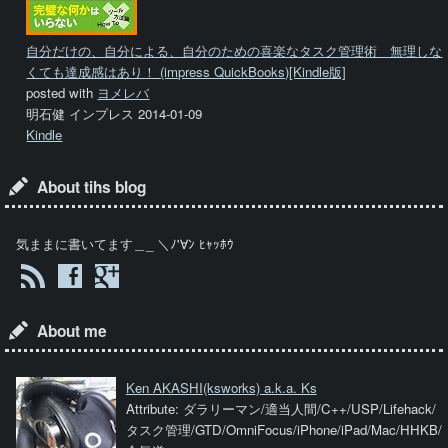
自分だけの、自分による、自分のための喜楽なタスク管理術 無理しな
くても達成感はあり！ (impress QuickBooks)[Kindle版]
posted with
ヨメレバ
明石健 インプレス 2014-01-09
Kindle
About tihs blog
気ままに書いてます＿_ ＼ﾉ'∀ﾝ ﾋｬｯﾎｳ
About me
Ken AKASHI
(ksworks) a.k.a. Ks
Attribute: ダラリーマン/適当人間/C++/USP/Lifehack/
タスク管理/GTD/OmniFocus/iPhone/iPad/Mac/HHKB/