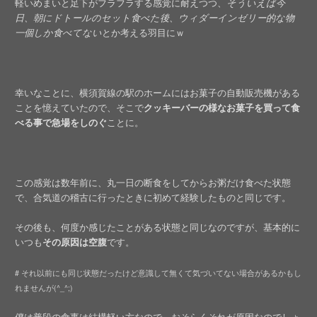
軽いめまいと足下がフラフラする感覚に耐えつつ、
そういえば今
日、朝にドトールのセット食べた後、ウィダーインゼリー的な物
一個しか食べてない
とか考える羽目にｗ
幸いなことに、横須賀線の駅のホームにはお菓子の自動販売機がある
ことを憶えていたので、そこで
クッキーバーの様なお菓子を買って食
べる事で急場をしのぐ
ことに。
この感覚は数年前に、丸一日の断食をしてからお粥だけ食べた状態
で、合気道の稽古に行ったときに初めて経験したものと同じです。
その後も、何度か感じたことがある状態と同じなのですが、基本的に
いつも
その原因は空腹
です。
# それ以前にも同じ状態だったけど意識して無くて気づいてない場合があるかもし
れませんが(^_^;)
僕は普段の食事は結構軽い方なので、おそらくそれが原因なのでしょ