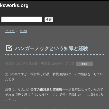
ksworks.org
ブログ
mind
ハンガーノックという知識と経験
投稿日:
2012年9月24日
/ 更新日:
2016年11月 7日
mind
先日の事ですが、稽古帰りに品川駅横須賀線ホームの階段を下りてい
たとき…
唐突に、なんだか
全体の倦怠感と空腹感
——夕飯時になっていたので
それまで軽く感じてはいたけど、ここで強く意識した——に襲われる
ことに。