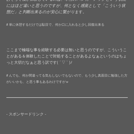
にはほど遠いと思うのですが、何となく感覚として「こういう状
態だ」と判断出来るのが安心に繋がり
ます。
# 単に休憩するだけでは駄目で、何か口に入れると少し回復出来る
ここまで極端な事を経験する必要は無いと思うのですが、こういうこ
とがある＆体験したことで対処することがあるよなぁというのはちょ
っと大切だなぁと思う訳です( ´ ▽ ` )ﾉ
# んでも、何か間違ってる気もしないでもないので、もう少し真面目に勉強した方
がいいかも、と思う事もあるわけですがｗ
- スポンサードリンク -