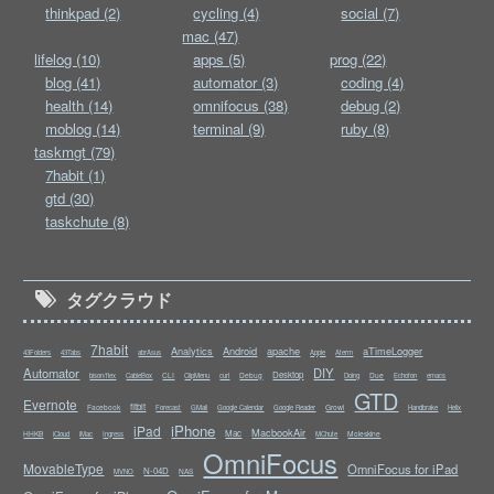
thinkpad (2)
cycling (4)
social (7)
mac (47)
lifelog (10)
apps (5)
prog (22)
blog (41)
automator (3)
coding (4)
health (14)
omnifocus (38)
debug (2)
moblog (14)
terminal (9)
ruby (8)
taskmgt (79)
7habit (1)
gtd (30)
taskchute (8)
タグクラウド
7habit
Analytics
Android
apache
aTimeLogger
43Folders
43Tabs
abrAsus
Apple
Aterm
Automator
DIY
Desktop
CLI
Debug
Due
bison/flex
CableBox
ClipMenu
curl
Doing
Echofon
emacs
GTD
Evernote
fitbit
Facebook
Growl
Forecast
GMail
Google Calendar
Google Reader
Handbrake
Helix
iPhone
iPad
MacbookAir
Mac
HHKB
Moleskine
iCloud
iMac
Ingress
MChute
OmniFocus
MovableType
OmniFocus for iPad
N-04D
NAS
MVNO