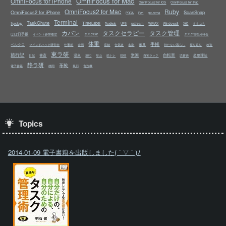
OmniFocus for Mac
OmniFocus for iPhone
OmniFocus2 for iOS
OmniFocus2 for iPad
OmniFocus2 for Mac
Ruby
OmniFocus2 for iPhone
ScanSnap
PDCA
Perl
prc-ecma
Terminal
TaskChute
TimeLabel
ustream
Windows8
Synology
Toodledo
UPS
WiMAX
X60
するぷろ
カバン
タスクセラピー
タスク管理
ほぼ日手帳
イベント参加履歴
タスクBar
タスク管理分科会
体重
手帳
ベルクロ
家具
マインドハック研究会
仕事術
企画
収納
合気道
名刺
持たない暮らし
振り返り
改造
東ラ研
旅行記
米国
自転車
書斎
温泉
超整理法
日記
無印
登山
筋トレ
箱根
自宅ラック
読書術
静ラ研
革靴
電子書籍
静岡
風邪
食洗機
Topics
2014-01-09 電子書籍を出版しました( ´ ▽ ` )ﾉ