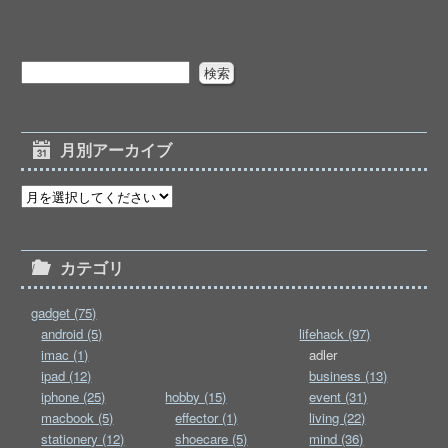
月別アーカイブ
カテゴリ
gadget (75)
android (5)
lifehack (97)
imac (1)
adler
ipad (12)
business (13)
iphone (25)
hobby (15)
event (31)
macbook (5)
effector (1)
living (22)
stationery (12)
shoecare (5)
mind (36)