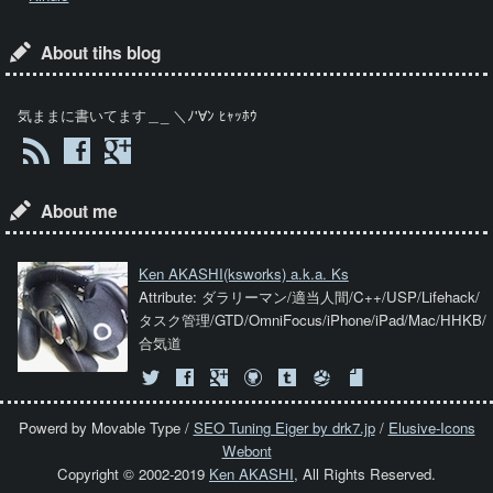
About tihs blog
気ままに書いてます＿_ ＼ﾉ'∀ﾝ ﾋｬｯﾎｳ
About me
Ken AKASHI
(ksworks) a.k.a. Ks
Attribute: ダラリーマン/適当人間/C++/USP/Lifehack/
タスク管理/GTD/OmniFocus/iPhone/iPad/Mac/HHKB/
合気道
Powerd by Movable Type /
SEO Tuning Eiger by drk7.jp
/
Elusive-Icons
Webont
Copyright © 2002-2019
Ken AKASHI
, All Rights Reserved.