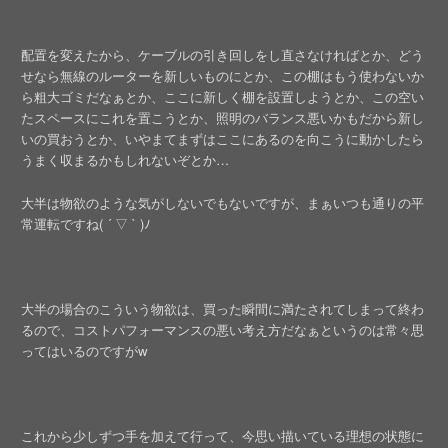
配置を変えたから、ケーブルの引き回しをし直さなければとか、どう
せなら無線のルーターを新しいものにとか、この棚はもう使わないか
ら粗大ゴミだなぁとか、ここに新しく棚を設置しようとか、この空い
たスペースにこれを置こうとか、照明のバランス悪いかもだから新し
いの買おうとか、いやまてまずはここにあるのを向こうに動かしたら
うまく収まるかもしれないぞとか…
大半は物欲のような気がしないでもないですが、まぁいつも通りの平
常運転ですね( ´ ▽ ` )ﾉ
大半の場合のこういう物欲は、買った瞬間に満たされてしまって終わ
るので、コストパフォーマンスの悪い考え方だなぁというのは常々思
ってはいるのですがw
これから少しずつ手を加えて行って、今思い描いている理想の状態に