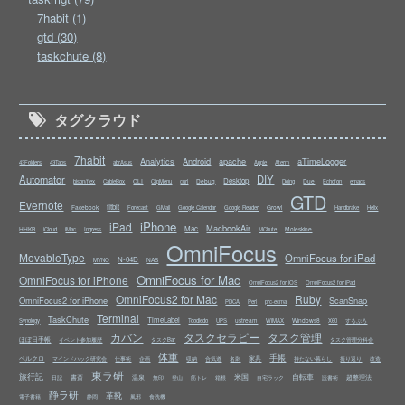
7habit (1)
gtd (30)
taskchute (8)
タグクラウド
7habit
Analytics
Android
apache
aTimeLogger
43Folders
43Tabs
abrAsus
Apple
Aterm
Automator
DIY
Desktop
CLI
Debug
Due
bison/flex
CableBox
ClipMenu
curl
Doing
Echofon
emacs
GTD
Evernote
fitbit
Facebook
Growl
Forecast
GMail
Google Calendar
Google Reader
Handbrake
Helix
iPhone
iPad
MacbookAir
Mac
HHKB
Moleskine
iCloud
iMac
Ingress
MChute
OmniFocus
MovableType
OmniFocus for iPad
N-04D
NAS
MVNO
OmniFocus for Mac
OmniFocus for iPhone
OmniFocus2 for iOS
OmniFocus2 for iPad
OmniFocus2 for Mac
Ruby
OmniFocus2 for iPhone
ScanSnap
PDCA
Perl
prc-ecma
Terminal
TaskChute
TimeLabel
ustream
Windows8
Synology
Toodledo
UPS
WiMAX
X60
するぷろ
カバン
タスクセラピー
タスク管理
ほぼ日手帳
イベント参加履歴
タスクBar
タスク管理分科会
体重
手帳
ベルクロ
家具
マインドハック研究会
仕事術
企画
収納
合気道
名刺
持たない暮らし
振り返り
改造
東ラ研
旅行記
米国
自転車
書斎
温泉
超整理法
日記
無印
登山
筋トレ
箱根
自宅ラック
読書術
静ラ研
革靴
電子書籍
静岡
風邪
食洗機