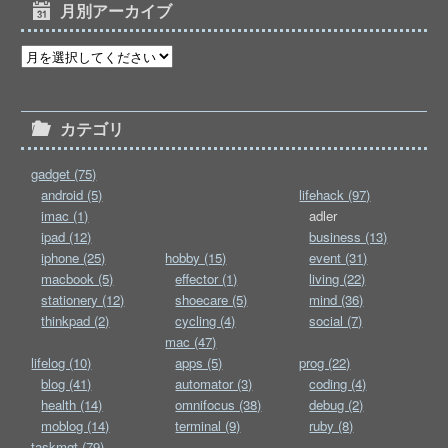
月別アーカイブ
カテゴリ
gadget (75)
android (5)
lifehack (97)
imac (1)
adler
ipad (12)
business (13)
iphone (25)
hobby (15)
event (31)
macbook (5)
effector (1)
living (22)
stationery (12)
shoecare (5)
mind (36)
thinkpad (2)
cycling (4)
social (7)
mac (47)
lifelog (10)
apps (5)
prog (22)
blog (41)
automator (3)
coding (4)
health (14)
omnifocus (38)
debug (2)
moblog (14)
terminal (9)
ruby (8)
taskmgt (79)