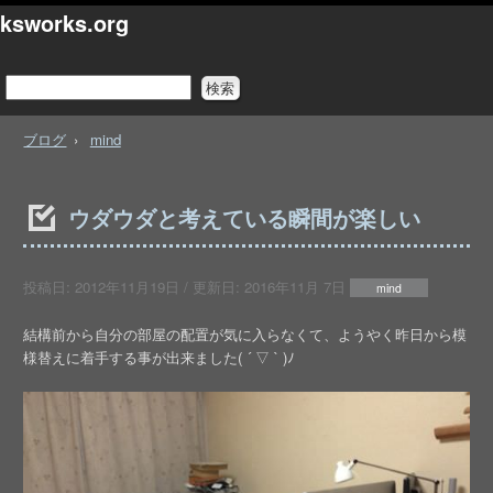
ksworks.org
ブログ
mind
ウダウダと考えている瞬間が楽しい
投稿日:
2012年11月19日
/ 更新日:
2016年11月 7日
mind
結構前から自分の部屋の配置が気に入らなくて、ようやく昨日から模
様替えに着手する事が出来ました( ´ ▽ ` )ﾉ