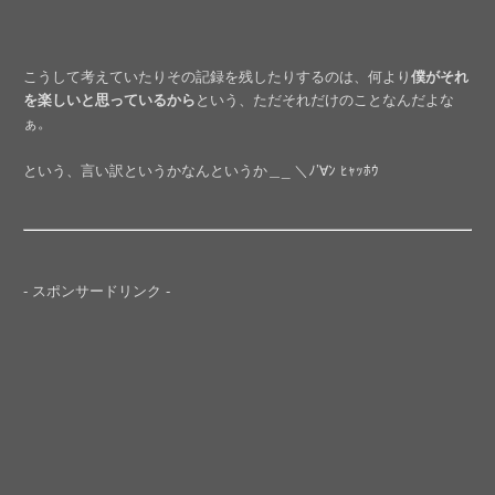
こうして考えていたりその記録を残したりするのは、何より
僕がそれ
を楽しいと思っているから
という、ただそれだけのことなんだよな
ぁ。
という、言い訳というかなんというか＿_ ＼ﾉ’∀ﾝ ﾋｬｯﾎｳ
- スポンサードリンク -