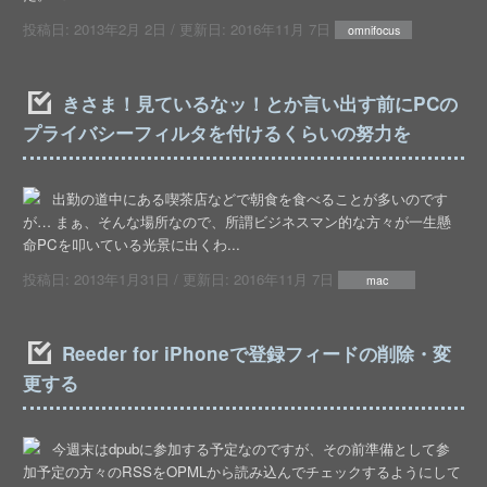
投稿日:
2013年2月 2日
/ 更新日:
2016年11月 7日
omnifocus
きさま！見ているなッ！とか言い出す前にPCの
プライバシーフィルタを付けるくらいの努力を
出勤の道中にある喫茶店などで朝食を食べることが多いのです
が… まぁ、そんな場所なので、所謂ビジネスマン的な方々が一生懸
命PCを叩いている光景に出くわ...
投稿日:
2013年1月31日
/ 更新日:
2016年11月 7日
mac
Reeder for iPhoneで登録フィードの削除・変
更する
今週末はdpubに参加する予定なのですが、その前準備として参
加予定の方々のRSSをOPMLから読み込んでチェックするようにして