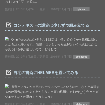
みました( ´ ▽ ` )ﾉ Dp...
投稿日:
2013年1月29日
/ 更新日:
2016年11月 7日
iphone
コンテキストの設定は少しずつ組み立てる
OmniFocusのコンテキスト設定は、使い始めてから最初に悩む
ところだと思います。 実際、コレといった正解というものはなかな
か見つける事が難しいので、どうして...
投稿日:
2013年1月28日
/ 更新日:
2016年11月 7日
omnifocus
自宅の書斎にHELMERを置いてみる
書斎というのか自宅のワークスペースというのか、なんと表現す
るのが適当なのかよくわからない自室の机周りですが(^_^;) 色々とガ
ジェットなどが溢れてどうしようも...
投稿日:
2013年1月27日
/ 更新日:
2016年11月 7日
stationery