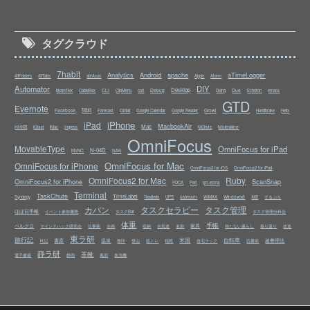
タグクラウド
7habit
Analytics
Android
apache
aTimeLogger
43Folders
43Tabs
abrAsus
Apple
Aterm
Automator
DIY
Desktop
CLI
Debug
Due
bison/flex
CableBox
ClipMenu
curl
Doing
Echofon
emacs
GTD
Evernote
fitbit
Facebook
Growl
Forecast
GMail
Google Calendar
Google Reader
Handbrake
Helix
iPhone
iPad
MacbookAir
Mac
HHKB
Moleskine
iCloud
iMac
Ingress
MChute
OmniFocus
MovableType
OmniFocus for iPad
N-04D
NAS
MVNO
OmniFocus for Mac
OmniFocus for iPhone
OmniFocus2 for iOS
OmniFocus2 for iPad
OmniFocus2 for Mac
Ruby
OmniFocus2 for iPhone
ScanSnap
PDCA
Perl
prc-ecma
Terminal
TaskChute
TimeLabel
ustream
Windows8
Synology
Toodledo
UPS
WiMAX
X60
するぷろ
カバン
タスクセラピー
タスク管理
ほぼ日手帳
イベント参加履歴
タスクBar
タスク管理分科会
体重
手帳
ベルクロ
家具
マインドハック研究会
仕事術
企画
収納
合気道
名刺
持たない暮らし
振り返り
改造
東ラ研
旅行記
米国
自転車
書斎
温泉
超整理法
日記
無印
登山
筋トレ
箱根
自宅ラック
読書術
静ラ研
革靴
電子書籍
静岡
風邪
食洗機