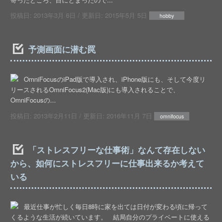
投稿日:
2013年3月 6日
/ 更新日:
2015年5月 5日
hobby
予測画面に潜む罠
OmniFocusのiPad版で導入され、iPhone版にも、そして今度リ
リースされるOmniFocus2(Mac版)にも導入されることで、
OmniFocusの...
投稿日:
2013年2月11日
/ 更新日:
2016年11月 7日
omnifocus
「ストレスフリーな仕事術」なんて存在しない
から、如何にストレスフリーに仕事出来るか考えて
いる
最近仕事が忙しく毎日8時に家を出ては日付が変わる頃に帰って
くるような生活が続いています。 結局自分のプライベートに使える