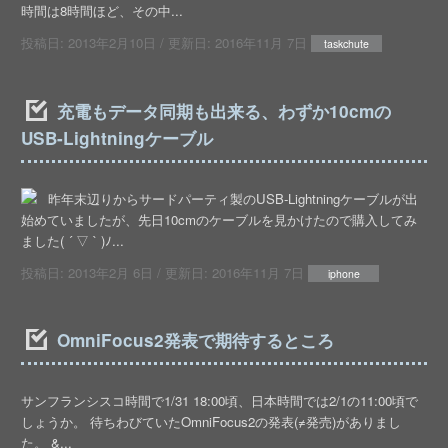
時間は8時間ほど、その中...
投稿日:
2013年2月10日
/ 更新日:
2016年11月 7日
taskchute
充電もデータ同期も出来る、わずか10cmの
USB-Lightningケーブル
昨年末辺りからサードパーティ製のUSB-Lightningケーブルが出
始めていましたが、先日10cmのケーブルを見かけたので購入してみ
ました( ´ ▽ ` )ﾉ...
投稿日:
2013年2月 6日
/ 更新日:
2016年11月 7日
iphone
OmniFocus2発表で期待するところ
サンフランシスコ時間で1/31 18:00頃、日本時間では2/1の11:00頃で
しょうか。 待ちわびていたOmniFocus2の発表(≠発売)がありまし
た。 &...