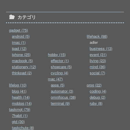
カテゴリ
gadget (75)
android (5)
lifehack (98)
imac (1)
adler
ipad (12)
business (13)
iphone (25)
hobby (15)
event (31)
macbook (5)
effector (1)
living (23)
stationery (12)
shoecare (5)
mind (36)
thinkpad (2)
cycling (4)
social (7)
mac (47)
lifelog (10)
apps (5)
prog (22)
blog (41)
automator (3)
coding (4)
health (14)
omnifocus (38)
debug (2)
moblog (14)
terminal (9)
ruby (8)
taskmgt (79)
7habit (1)
gtd (30)
taskchute (8)