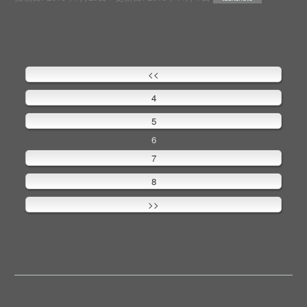
<<
4
5
6
7
8
>>