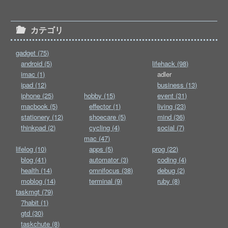
カテゴリ
gadget (75)
android (5)
lifehack (98)
imac (1)
adler
ipad (12)
business (13)
iphone (25)
hobby (15)
event (31)
macbook (5)
effector (1)
living (23)
stationery (12)
shoecare (5)
mind (36)
thinkpad (2)
cycling (4)
social (7)
mac (47)
lifelog (10)
apps (5)
prog (22)
blog (41)
automator (3)
coding (4)
health (14)
omnifocus (38)
debug (2)
moblog (14)
terminal (9)
ruby (8)
taskmgt (79)
7habit (1)
gtd (30)
taskchute (8)