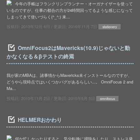
今年の手帳はフランクリンプランナー・オーガナイザーを使って
いるのですが、仕事の都合の方が24時間回ってるような感じになって
しまってきて使いづらく(^_^;) 来...
投稿日:
2013年12月 6日
/ 更新日:
2016年11月 7日
stationery
OmniFocus2はMavericks(10.9)じゃないと動
かなくなる＆βテストの終焉
我が家のMBAは、諸事情からMavericks未インストールなのですが、
どうやら現時点ではいくつかバグがあるらしい...。 OmniFocus 2 and
Ma...
投稿日:
2013年11月 2日
/ 更新日:
2015年5月 5日
omnifocus
HELMERおかわり
何か忙しかったりすると、気分転換に掃除をしたり、ストレス発