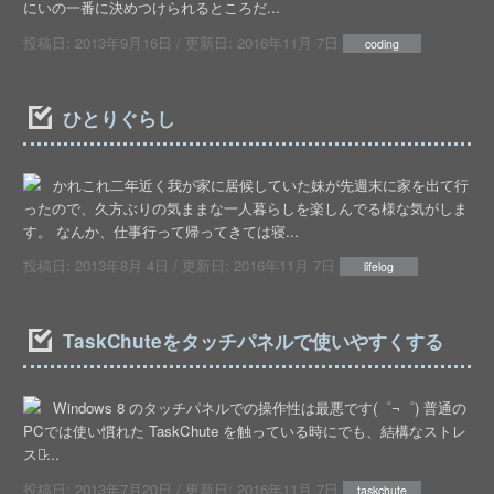
にいの一番に決めつけられるところだ...
投稿日:
2013年9月16日
/ 更新日:
2016年11月 7日
coding
ひとりぐらし
かれこれ二年近く我が家に居候していた妹が先週末に家を出て行
ったので、久方ぶりの気ままな一人暮らしを楽しんでる様な気がしま
す。 なんか、仕事行って帰ってきては寝...
投稿日:
2013年8月 4日
/ 更新日:
2016年11月 7日
lifelog
TaskChuteをタッチパネルで使いやすくする
Windows 8 のタッチパネルでの操作性は最悪です(゜¬゜) 普通の
PCでは使い慣れた TaskChute を触っている時にでも、結構なストレ
スが̷...
投稿日:
2013年7月20日
/ 更新日:
2016年11月 7日
taskchute