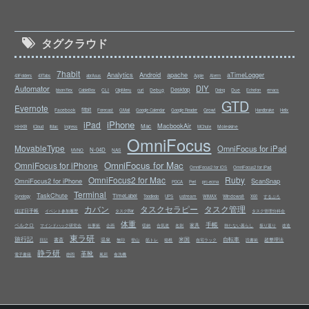
タグクラウド
7habit
Analytics
Android
apache
aTimeLogger
43Folders
43Tabs
abrAsus
Apple
Aterm
Automator
DIY
Desktop
CLI
Debug
Due
bison/flex
CableBox
ClipMenu
curl
Doing
Echofon
emacs
GTD
Evernote
fitbit
Facebook
Growl
Forecast
GMail
Google Calendar
Google Reader
Handbrake
Helix
iPhone
iPad
MacbookAir
Mac
HHKB
Moleskine
iCloud
iMac
Ingress
MChute
OmniFocus
MovableType
OmniFocus for iPad
N-04D
NAS
MVNO
OmniFocus for Mac
OmniFocus for iPhone
OmniFocus2 for iOS
OmniFocus2 for iPad
OmniFocus2 for Mac
Ruby
OmniFocus2 for iPhone
ScanSnap
PDCA
Perl
prc-ecma
Terminal
TaskChute
TimeLabel
ustream
Windows8
Synology
Toodledo
UPS
WiMAX
X60
するぷろ
カバン
タスクセラピー
タスク管理
ほぼ日手帳
イベント参加履歴
タスクBar
タスク管理分科会
体重
手帳
ベルクロ
家具
マインドハック研究会
仕事術
企画
収納
合気道
名刺
持たない暮らし
振り返り
改造
東ラ研
旅行記
米国
自転車
書斎
温泉
超整理法
日記
無印
登山
筋トレ
箱根
自宅ラック
読書術
静ラ研
革靴
電子書籍
静岡
風邪
食洗機