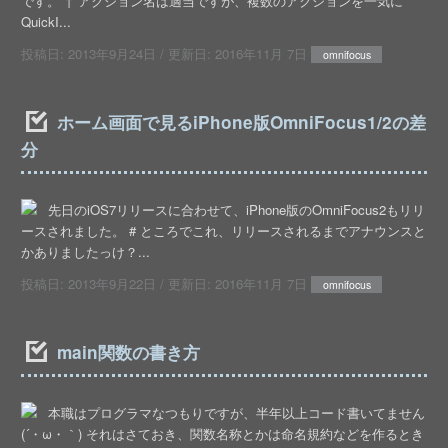
です。 ↑ アクション名は適当ですが、複数のアクションを一気に
QuickI...
投稿日:
2013年9月24日
/ 更新日:
2016年11月 7日
omnifocus
ホーム画面で見るiPhone版OmniFocus1/2の差
分
先日のiOS7リリースに合わせて、iPhone版のOmniFocus2もリリ
ースされました。 # ところでこれ、リリースされるまでアナウンスと
かありましたっけ？...
投稿日:
2013年9月22日
/ 更新日:
2016年11月 7日
omnifocus
main関数の書き方
本職はプログラマなつもりですが、半年以上コード書いてません
(´・ω・｀) それはさておき、関数名称とかは命名規約などを作るとき