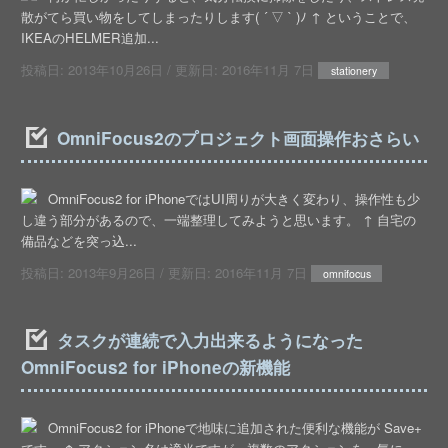
散がてら買い物をしてしまったりします( ´ ▽ ` )ﾉ ↑ ということで、
IKEAのHELMER追加...
投稿日:
2013年10月26日
/ 更新日:
2016年11月 7日
stationery
OmniFocus2のプロジェクト画面操作おさらい
OmniFocus2 for iPhoneではUI周りが大きく変わり、操作性も少
し違う部分があるので、一端整理してみようと思います。 ↑ 自宅の
備品などを突っ込...
投稿日:
2013年9月26日
/ 更新日:
2016年11月 7日
omnifocus
タスクが連続で入力出来るようになった
OmniFocus2 for iPhoneの新機能
OmniFocus2 for iPhoneで地味に追加された便利な機能が Save+